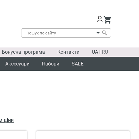
Бонусна програма
Контакти
UA
|
RU
Аксесуари
Набори
SALE
м ціни