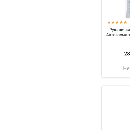
Рукавичка
Автозасмаги 
2
Не