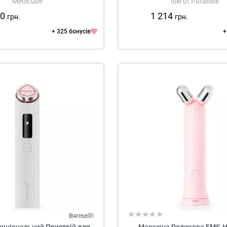
Medicube
Isle of Paradise
00
1 214
грн.
грн.
+ 325 бонусів
+
Відгуки(0)