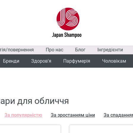
тія/повернення
Про нас
Блог
Інгредієнти
Бренди
Здоров'я
Парфумерія
Чоловікам
ари для обличчя
За популярністю
За зростанням ціни
За спадання