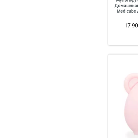
Мультифун
Домашнього
Medicube 
17 9