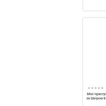
Міні-прист
за Шкірою Б