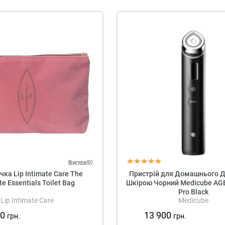
Відгуки(0)
ка Lip Intimate Care The
Пристрій для Домашнього Д
te Essentials Toilet Bag
Шкірою Чорний Medicube AGE
Pro Black
Lip Intimate Care
Medicube
50
13 900
грн.
грн.