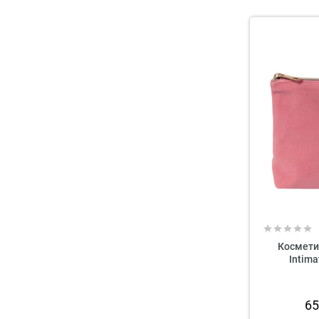
Косметич
Intima
6