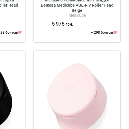
Насадка
Масажна Роликова EMS-Насадка
ller Head
Бежева Medicube AGE-R V Roller Head
Beige
Medicube
5 975
грн.
298 бонусів
+ 298 бонусів