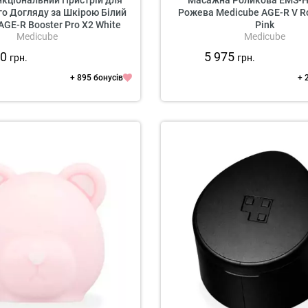
кціональний Пристрій для
Масажна Роликова EMS-
 Догляду за Шкірою Білий
Рожева Medicube AGE-R V Ro
AGE-R Booster Pro X2 White
Pink
Medicube
Medicube
(повнорозмірний)
00
5 975
грн.
грн.
+ 895 бонусів
+ 