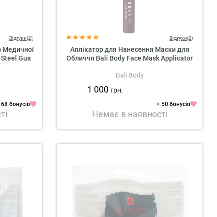
Відгуки(2)
Відгуки(2)
з Медичної
Аплікатор для Нанесення Маски для
 Steel Gua
Обличчя Bali Body Face Mask Applicator
Bali Body
1 000
грн.
 68 бонусів
+ 50 бонусів
ті
Немає в наявності