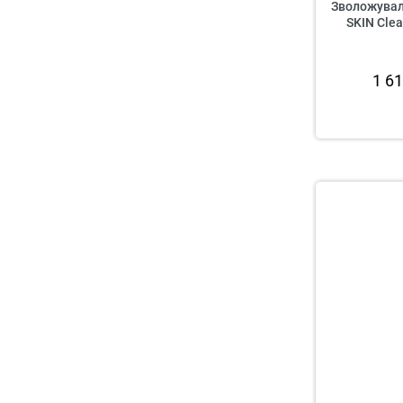
Зволожувал
SKIN Cle
1 6