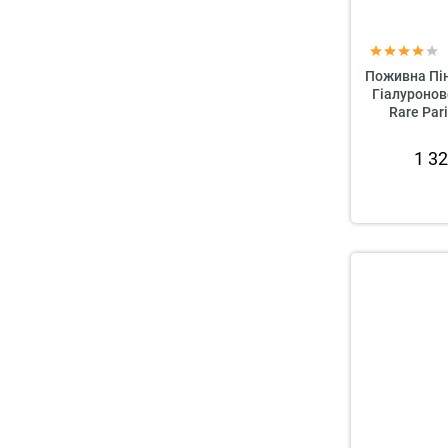
Поживна Пі
Гіалуронов
Rare Pari
1 3