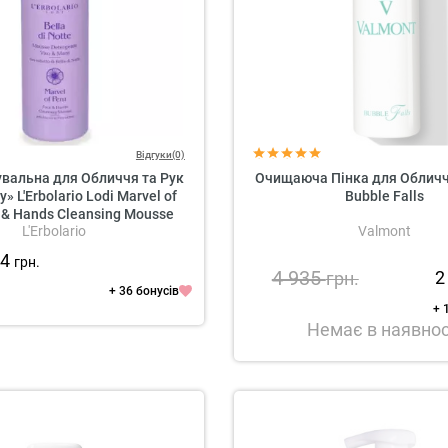
Відгуки(0)
вальна для Обличчя та Рук
Очищаюча Пінка для Обличч
» L'Erbolario Lodi Marvel of
Bubble Falls
 & Hands Cleansing Mousse
L'Erbolario
Valmont
24
грн.
4 935
2
грн.
+ 36 бонусів
+ 
Немає в наявнос