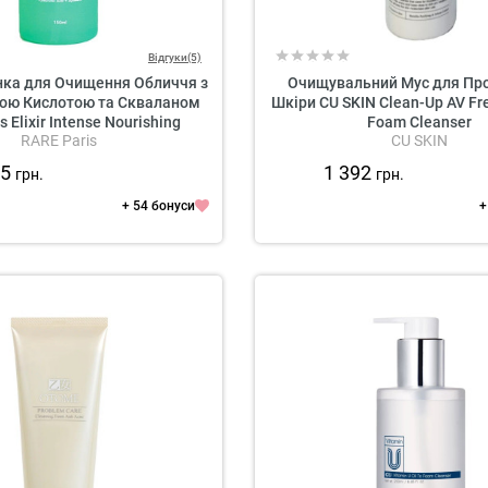
Відгуки(5)
нка для Очищення Обличчя з
Очищувальний Мус для Пр
ою Кислотою та Скваланом
Шкіри CU SKIN Clean-Up AV Fre
s Elixir Intense Nourishing
Foam Cleanser
RARE Paris
CU SKIN
Cleansing Foam
25
1 392
грн.
грн.
+ 54 бонуси
+