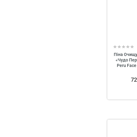
Піна Очищу
«Чудо Перу
Peru Face
7