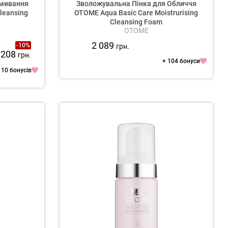
Вмивання
Зволожувальна Пінка для Обличчя
leansing
OTOME Aqua Basic Care Moistrurising
Cleansing Foam
OTOME
2 089
-10%
грн.
 208
грн.
+ 104 бонуси
110 бонусів