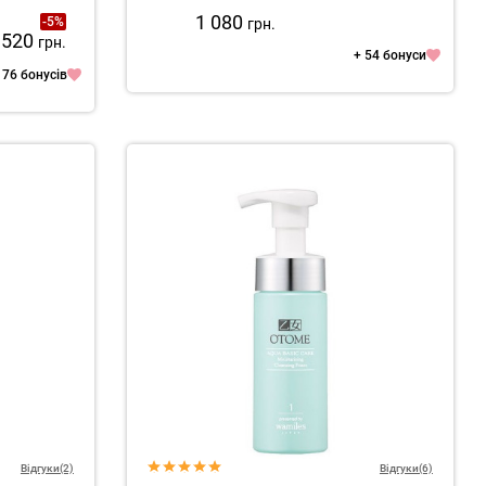
1 080
-5%
грн.
 520
грн.
+ 54 бонуси
 76 бонусів
Відгуки(2)
Відгуки(6)