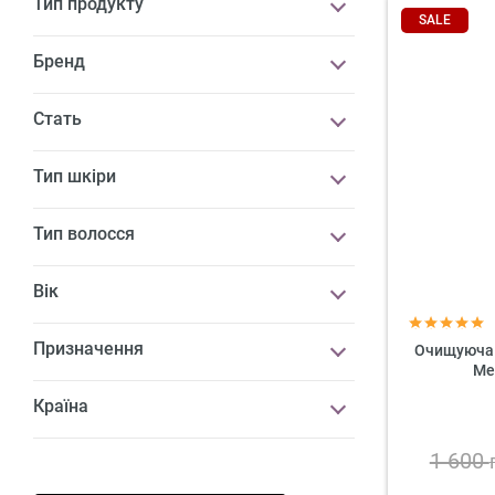
Тип продукту
SALE
Бренд
Стать
Тип шкіри
Тип волосся
Вік
Призначення
Очищуюча П
Me
Країна
1 600