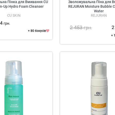
ьна Пінка для Вмивання CU
Зволожувальна Піна для 
an-Up Hydro Foam Cleanser
REJURAN Moisture Bubble C
Water
CU SKIN
REJURAN
14
грн.
2 453
2
грн.
+ 80 бонусів
+ 