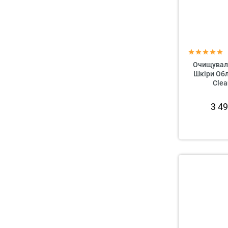
Очищуваль
Шкіри Об
Clea
3 4