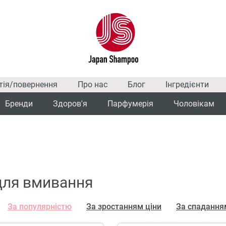
тія/повернення
Про нас
Блог
Інгредієнти
Бренди
Здоров'я
Парфумерія
Чоловікам
для вмивання
За популярністю
За зростанням ціни
За спадання