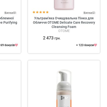
Відгуки(0)
Відгуки(2)
облемної
Ультрам'яка Очищувальна Пінка для
e Purifying
Обличчя OTOME Delicate Care Recovery
Cleansing Foam
OTOME
2 473
грн.
 69 бонусів
+ 123 бонуси