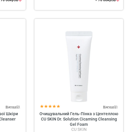
 76 бонусів
+ 76 бонусів
Відгуки(2)
Відгуки(2)
вої Шкіри
Очищувальний Гель-Пінка з Центеллою
Cleanser
CU SKIN Dr. Solution Cicaming Cleansing
Gel Foam
CU SKIN