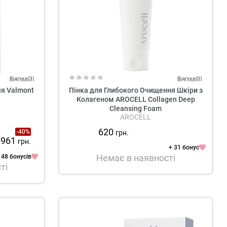
Відгуки(3)
Відгуки(0)
я Valmont
Пінка для Глибокого Очищення Шкіри з
Колагеном AROCELL Collagen Deep
Cleansing Foam
AROCELL
620
-40%
грн.
 961
грн.
+ 31 бонус
Немає в наявності
148 бонусів
ті