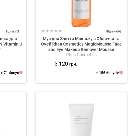
Відгуки(3)
Відгуки(0)
інка для
Мус для Зняття Макіяжу з Обличчя та
N Vitamin U
Очей Rhea Cosmetics MagicMousse Face
r
and Eye Makeup Remover Mousse
Rhea Cosmetics
3 120
грн.
+ 71 бонус
+ 156 бонусів