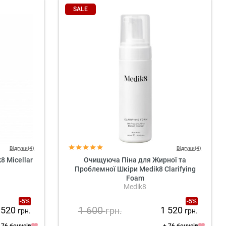
SALE
Відгуки(4)
Відгуки(4)
8 Micellar
Очищуюча Піна для Жирної та
Проблемної Шкіри Medik8 Clarifying
Foam
Medik8
-5%
-5%
1 600
 520
1 520
грн.
грн.
грн.