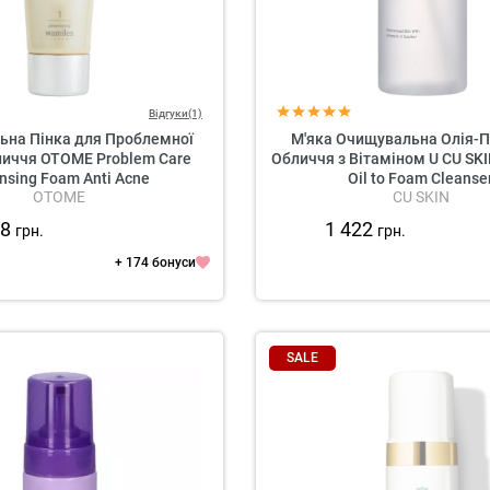
Відгуки(1)
на Пінка для Проблемної
М'яка Очищувальна Олія-П
личчя OTOME Problem Care
Обличчя з Вітаміном U CU SKI
nsing Foam Anti Acne
Oil to Foam Cleanse
OTOME
CU SKIN
98
1 422
грн.
грн.
+ 174 бонуси
SALE