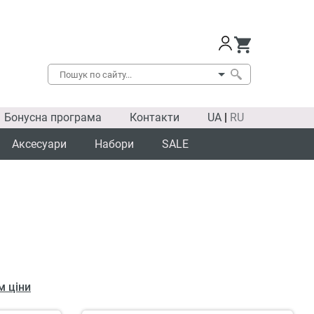
Бонусна програма
Контакти
UA
|
RU
Аксесуари
Набори
SALE
м ціни