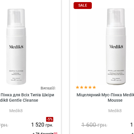
SALE
Відгуки(2)
інка для Всіх Типів Шкіри
Міцелярний Мус-Пінка Medik
dik8 Gentle Cleanse
Mousse
Medik8
Medik8
-5%
1 600
1 520
1
грн.
грн.
грн.