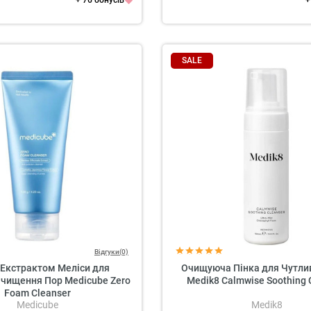
+ 76 бонусів
+
SALE
Відгуки(0)
 Екстрактом Меліси для
Очищуюча Пінка для Чутли
Очищення Пор Medicube Zero
Medik8 Calmwise Soothing 
Foam Cleanser
Medicube
Medik8