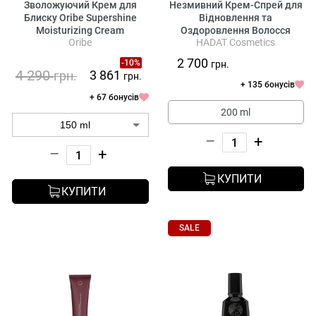
Зволожуючий Крем для
Незмивний Крем-Спрей для
Блиску Oribe Supershine
Відновлення та
Moisturizing Cream
Оздоровлення Волосся
Oribe
HADAT Cosmetics
Hadat Cosmetics Molecular
Hair Cream «All in One»
2 700
-10%
грн.
4 290
3 861
грн.
грн.
+ 135 бонусів
+ 67 бонусів
200 ml
–
+
–
+
КУПИТИ
КУПИТИ
SALE