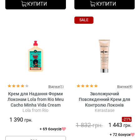
КУПИТИ
КУПИТИ
SALE
Відгуки(1)
Відгуки(4)
Крем для Надання Форми
Зволожуючий
Локонам Lola from Rio Meu
Повсякденний Крем для
Cacho Minha Vida Cream
Контролю Локонів
Lola from Rio
Kerastase
Кучерявого Волосся
Kerastase Curl Manifesto
1 390
-21%
грн.
Creme De Jour Fondamentale
1 832
1 443
грн.
грн.
+ 69 бонусів
+ 72 бонуси