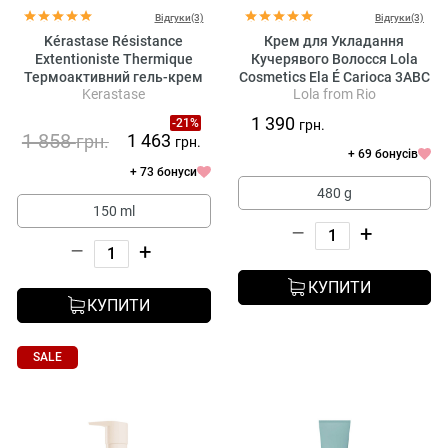
Відгуки(3)
Відгуки(3)
Kérastase Résistance
Крем для Укладання
Extentioniste Thermique
Кучерявого Волосся Lola
Термоактивний гель-крем
Cosmetics Ela É Carioca 3ABC
Kerastase
Lola from Rio
для зміцнення волосся
Cream
1 390
-21%
грн.
1 858
1 463
грн.
грн.
+ 69 бонусів
+ 73 бонуси
480 g
150 ml
–
+
–
+
КУПИТИ
КУПИТИ
SALE