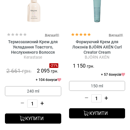
Відгуки(0)
Відгуки(4)
Термозахисний Крем для
Формуючий Крем для
Укладання Товстого,
Локонів BJÖRN AXÉN Curl
Неслухняного Волосся
Creator Cream
Kerastase
BJÖRN AXÉN
Kerastase Gloss Absolu Frizz-
Glaze Cream
1 150
-21%
грн.
2 661
2 095
грн.
грн.
+ 57 бонусів
+ 104 бонуси
150 ml
240 ml
–
+
–
+
КУПИТИ
КУПИТИ