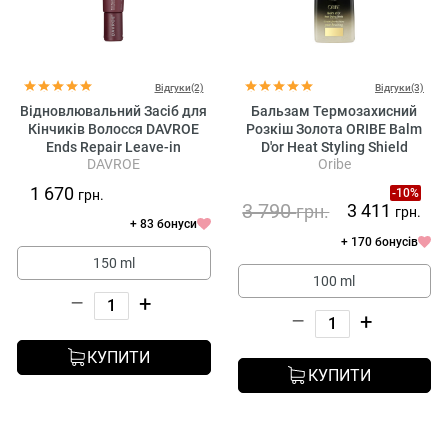
Відгуки(2)
Відгуки(3)
Відновлювальний Засіб для
Бальзам Термозахисний
Кінчиків Волосся DAVROE
Розкіш Золота ORIBE Balm
Ends Repair Leave-in
D'or Heat Styling Shield
DAVROE
Oribe
Treatment
1 670
-10%
грн.
3 790
3 411
грн.
грн.
+ 83 бонуси
+ 170 бонусів
150 ml
100 ml
–
+
–
+
КУПИТИ
КУПИТИ