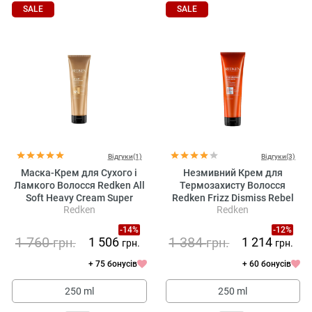
SALE
SALE
Відгуки(1)
Відгуки(3)
Маска-Крем для Сухого і
Незмивний Крем для
Ламкого Волосся Redken All
Термозахисту Волосся
Soft Heavy Cream Super
Redken Frizz Dismiss Rebel
Redken
Redken
Treatment Mask
Tame
-14%
-12%
1 760
1 384
1 506
1 214
грн.
грн.
грн.
грн.
+ 75 бонусів
+ 60 бонусів
250 ml
250 ml