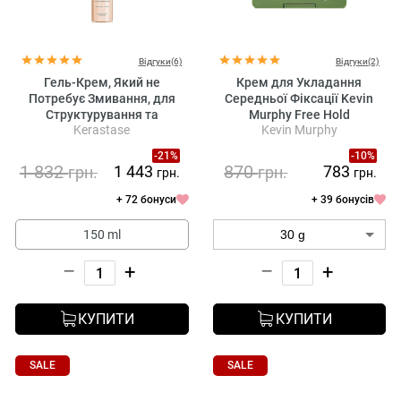
Відгуки(6)
Відгуки(2)
Гель-Крем, Який не
Крем для Укладання
Потребує Змивання, для
Середньої Фіксації Kevin
Структурування та
Murphy Free Hold
Kerastase
Kevin Murphy
Підкреслення Завитків
Кучерявого Волосся
-21%
-10%
Kerastase Curl Manifesto
1 832
870
1 443
783
грн.
грн.
грн.
грн.
Gelee Curl Contour
+ 72 бонуси
+ 39 бонусів
150 ml
–
+
–
+
КУПИТИ
КУПИТИ
SALE
SALE