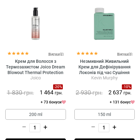
Відгуки(2)
Відгуки(3)
Крем для Волосся з
Незмивний Живильний
Термозахистом Joico Dream
Крем для Дефінірування
Blowout Thermal Protection
Локонів під час Сушіння
Joico
Kevin Murphy
Creme
Природним Шляхом Kevin
Murphy Killer.Twirls
-20%
-10%
1 830
2 930
1 464
2 637
грн.
грн.
грн.
грн.
+ 73 бонуси
+ 131 бонус
200 ml
150 ml
–
+
–
+