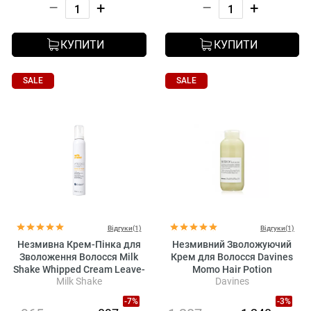
–
+
–
+
КУПИТИ
КУПИТИ
SALE
SALE
Відгуки(1)
Відгуки(1)
Незмивна Крем-Пінка для
Незмивний Зволожуючий
Зволоження Волосся Milk
Крем для Волосся Davines
Shake Whipped Cream Leave-
Momo Hair Potion
Milk Shake
Davines
In Foam
-7%
-3%