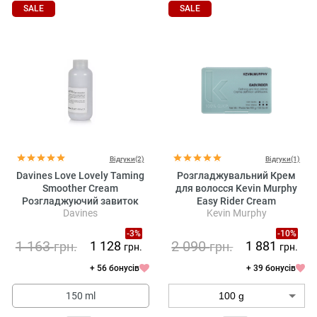
SALE
SALE
Відгуки(2)
Відгуки(1)
Davines Love Lovely Taming
Розгладжувальний Крем
Smoother Cream
для волосся Kevin Murphy
Розгладжуючий завиток
Easy Rider Cream
Davines
Kevin Murphy
Крем для волосся
-3%
-10%
1 163
2 090
1 128
1 881
грн.
грн.
грн.
грн.
+ 56 бонусів
+ 39 бонусів
150 ml