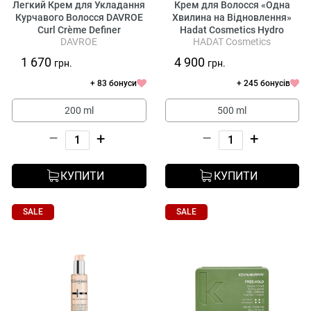
Легкий Крем для Укладання
Крем для Волосся «Одна
Курчавого Волосся DAVROE
Хвилина на Відновлення»
Curl Crème Definer
Hadat Cosmetics Hydro
DAVROE
HADAT Cosmetics
Recovery One Minute Repair
1 670
4 900
грн.
грн.
+ 83 бонуси
+ 245 бонусів
200 ml
500 ml
–
+
–
+
КУПИТИ
КУПИТИ
SALE
SALE