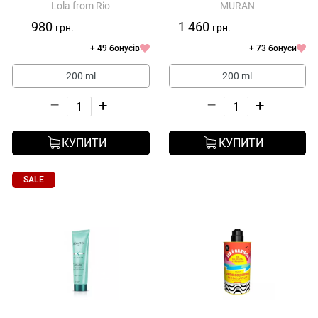
Lola from Rio
MURAN
Danos Vorazes Leave In
Cream
980
1 460
грн.
грн.
+ 49 бонусів
+ 73 бонуси
200 ml
200 ml
–
+
–
+
КУПИТИ
КУПИТИ
SALE