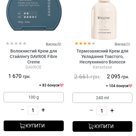
Відгуки (0)
Відгуки (1)
Волокнистий Крем для
Термозахисний Крем для
Стайлінгу DAVROE Fibre
Укладання Товстого,
Creme
Неслухняного Волосся
DAVROE
Kerastase
Kerastase Gloss Absolu Frizz-
Glaze Cream
1 670
2 661
2 095
грн.
грн.
грн.
+ 83 бонуси
+ 104 бонуси
100 g
240 ml
–
+
–
+
КУПИТИ
КУПИТИ