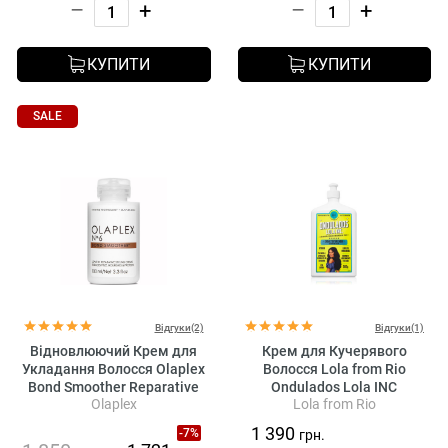
–
+
–
+
КУПИТИ
КУПИТИ
SALE
Відгуки(2)
Відгуки(1)
Відновлюючий Крем для
Крем для Кучерявого
Укладання Волосся Olaplex
Волосся Lola from Rio
Bond Smoother Reparative
Ondulados Lola INC
Olaplex
Lola from Rio
Styling Creme No. 6
Texturizing Cream
1 390
-7%
грн.