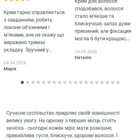
Крем для волосся
сподобався, волосся
Крем гарно справляється
стало м'якіше та
з завданням, робить
блискучіше, запах дуже
локони об'ємними і
приємний, але фіксация
м'якими, але не скажу що
могла б бути кращою,
виражено тримає
особливо актуально для
укладку. Зручний у
14.04.2026
вітряних днів.
використанні, не обтяжує
Наталія
04.04.2026
волосся, за це і 4 зірки.
Марія
Сучасне суспільство приділяє своїй зовнішності
велику увагу. На одному з перших місць стоїть
зачіска - сьогодні кожен мріє мати розкішне,
привабливе, густе, блискуче, здорове волосся. І