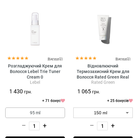
Відгуки(2)
Відгуки(2)
Розгладжуючий Крем для
Відновлюючий
Волосся Lebel Trie Tuner
Термозахисний Крем для
Cream 0
Волосся Rated Green Real
Lebel
Rated Green
Shea Protein Recharging
Leave-in Treatment
1 430
1 065
грн.
грн.
+ 71 бонус
+ 25 бонусів
95 ml
–
+
–
+