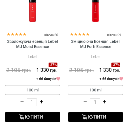
Відгуки(6)
Відгуки(7)
Зволожуюча есенція Lebel
Зміцнююча Есенція Lebel
IAU Moist Essence
IAU Forti Essense
Lebel
Lebel
-37%
-37%
2 105
2 105
1 330
1 330
грн.
грн.
грн.
грн.
+ 66 бонусів
+ 66 бонусів
100 ml
100 ml
–
+
–
+
КУПИТИ
КУПИТИ