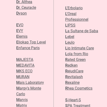
Dr. Althea
Dr. Ceuracle
L'Erbolario
Dyson
L'Oreal
Professionnel
EVO
LIPSS
EVY
La Sultane de Saba
Elemis
Lebel
Eliokap Top Level
Leulo
Enfance Paris
Lip Intimate Care
Lola from Rio
MAJESTA
Rated Green
MEDAVITA
Redken
MKS ECO
RejudiCare
MURAN
Revitalash
Mais Laboratory
Rexaline
Margy's Monte
Rhea Cosmetics
Carlo
Marvis
S-Heart-S
Matrix
SPA Treatment