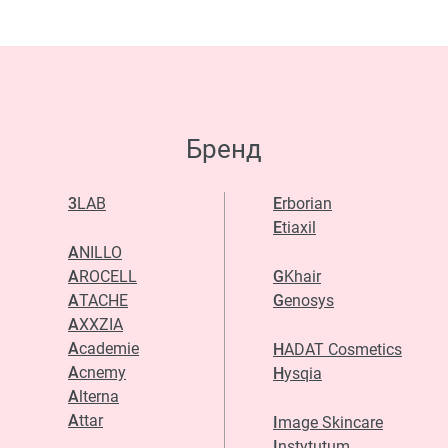
Бренд
3LAB
Erborian
Etiaxil
ANILLO
AROCELL
GKhair
ATACHE
Genosys
AXXZIA
Academie
HADAT Cosmetics
Acnemy
Hysqia
Alterna
Attar
Image Skincare
Instytutum