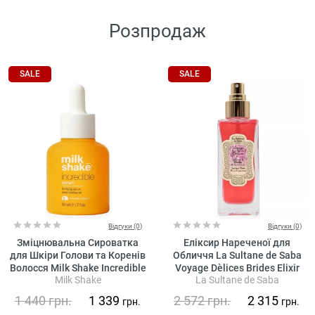
Розпродаж
SALE
SALE
Відгуки (0)
Відгуки (0)
Зміцнювальна Сироватка
Еліксир Нареченої для
для Шкіри Голови та Коренів
Обличчя La Sultane de Saba
Волосся Milk Shake Incredible
Voyage Dèlices Brides Elixir
Milk Shake
La Sultane de Saba
Fortifying Serum
Rose Fragrance
1 440
грн.
1 339
2 572
грн.
2 315
грн.
грн.