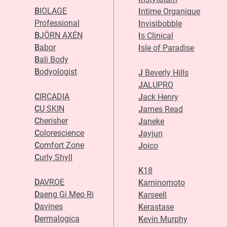
BIOLAGE
Intime Organique
Professional
Invisibobble
BJÖRN AXÉN
Is Clinical
Babor
Isle of Paradise
Bali Body
Bodyologist
J Beverly Hills
JALUPRO
CIRCADIA
Jack Henry
CU SKIN
James Read
Cherisher
Janeke
Colorescience
Jayjun
Comfort Zone
Joico
Curly Shyll
K18
DAVROE
Kaminomoto
Daeng Gi Meo Ri
Karseell
Davines
Kerastase
Dermalogica
Kevin Murphy