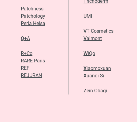
Trichoderm
Patchness
Patchology
UMI
Perla Helsa
VT Cosmetics
Q+A
Valmont
R+Co
WiQo
RARE Paris
REF
Xiaomoxuan
REJURAN
Xuandi Si
Zein Obagi