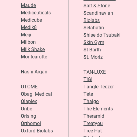
Maude
Salt & Stone
Mediceuticals
Scandinavian
Medicube
Biolabs
Medik8
Selahatin
Meiji
Shiseido Tsubaki
Milbon
Skin Gym
Milk Shake
St Barth
Montcarotte
St. Moriz
Nashi Argan
TAN-LUXE
TIGI
OTOME
Tangle Teezer
Obagi Medical
Tete
Olaplex
Thalgo
Oribe
The Elements
Orising
Theramid
Orthomol
Treatyou
Oxford Biolabs
Tree Hut