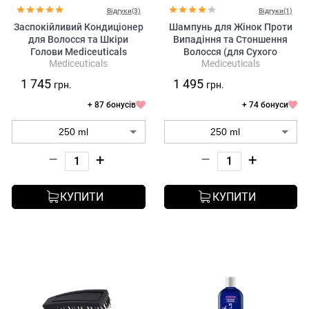
Відгуки(3)
Відгуки(1)
Заспокійливий Кондиціонер
Шампунь для Жінок Проти
для Волосся та Шкіри
Випадіння та Стоншення
Голови Mediceuticals
Волосся (для Сухого
Mediceuticals
Mediceuticals
Therapeutic Scalp & Hair
Волосся та Шкіри Голови)
Treatment Rinse
Mediceuticals Saturate
1 745
1 495
грн.
грн.
Shampoo
+ 87 бонусів
+ 74 бонуси
–
+
–
+
КУПИТИ
КУПИТИ