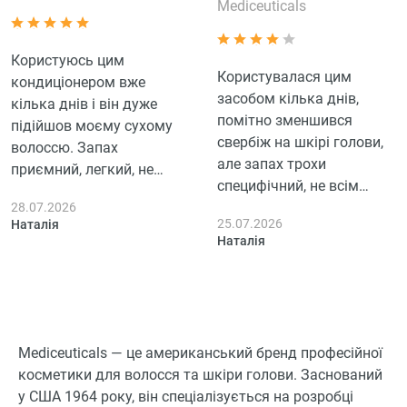
Mediceuticals
Користуюсь цим
Користувалася цим
кондиціонером вже
засобом кілька днів,
кілька днів і він дуже
помітно зменшився
підійшов моєму сухому
свербіж на шкірі голови,
волоссю. Запах
але запах трохи
приємний, легкий, не
специфічний, не всім
нав'язливий. Волосся
може сподобатися.
28.07.2026
після нього м'яке,
25.07.2026
Наталія
Волосся м'яке, хоча блеск
блискуче і легко
Наталія
не дуже помітний, але це
розчісується.
не критично. В цілому,
Однозначно, моє волосся
враження позитивні, хоча
виглядає здоровішим і
чогось все таки не
менше ламається.
вистачило для повної
Mediceuticals — це американський бренд професійної
п'ятірки.
косметики для волосся та шкіри голови. Заснований
у США 1964 року, він спеціалізується на розробці