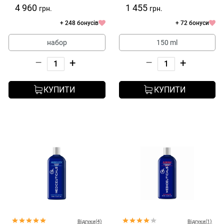
Restoration Kit
4 960
1 455
грн.
грн.
+ 248 бонусів
+ 72 бонуси
набор
150 ml
–
+
–
+
КУПИТИ
КУПИТИ
Відгуки(4)
Відгуки(1)