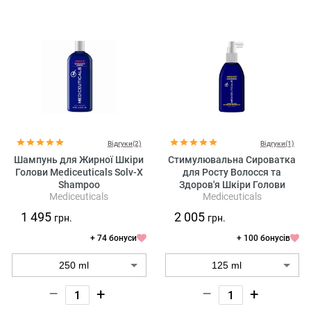
Відгуки(2)
Відгуки(1)
Шампунь для Жирної Шкіри
Стимулювальна Сироватка
Голови Mediceuticals Solv-X
для Росту Волосся та
Shampoo
Здоров'я Шкіри Голови
Mediceuticals
Mediceuticals
Mediceuticals Numinox
Follicle Revitalizer
1 495
2 005
грн.
грн.
+ 74 бонуси
+ 100 бонусів
–
+
–
+