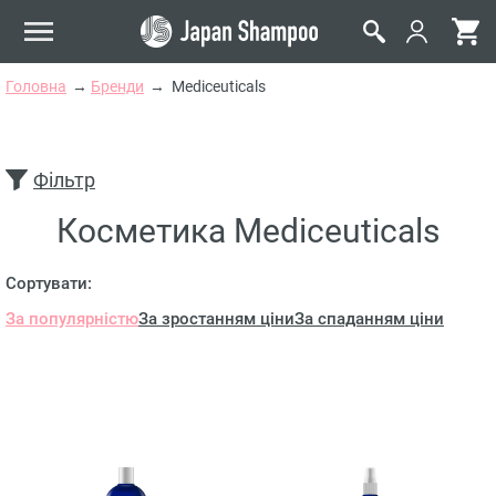
Головна
Бренди
Mediceuticals
Фільтр
Косметика Mediceuticals
Сортувати:
За популярністю
За зростанням ціни
За спаданням ціни