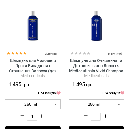
Відгуки(1)
Відгуки(0)
Шампунь для Чоловіків
Шампунь для Очищення та
Проти Випадіння і
Детоксифікації Волосся
Стоншення Волосся (для
Mediceuticals Vivid Shampoo
Mediceuticals
Mediceuticals
Сухого Волосся та Шкіри
Голови) Mediceuticals
1 495
1 495
грн.
грн.
Hydroclenz Shampoo
+ 74 бонуси
+ 74 бонуси
–
+
–
+