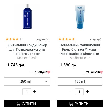
Відгуки(3)
Відгуки(1)
Живильний Кондиціонер
Невагомий Стайлінговий
для Пошкодженого та
Крем Сильної Фіксації
Тонкого Волосся
Mediceuticals Dimension
Mediceuticals
Mediceuticals
Mediceuticals Final Finish
Styling Cream
Natural Acidifying Rinse
1 745
1 580
грн.
грн.
+ 87 бонусів
+ 79 бонусів
180 ml
–
+
–
+
КУПИТИ
КУПИТИ