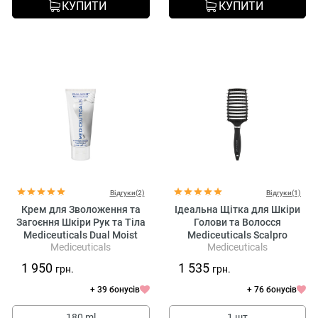
КУПИТИ
КУПИТИ
Відгуки(2)
Відгуки(1)
Крем для Зволоження та
Ідеальна Щітка для Шкіри
Загоєння Шкіри Рук та Тіла
Голови та Волосся
Mediceuticals Dual Moist
Mediceuticals Scalpro
Mediceuticals
Mediceuticals
Moisturizing Cream
Smoothing & Detangling
Hairbrush
1 950
1 535
грн.
грн.
+ 39 бонусів
+ 76 бонусів
180 ml
1 шт