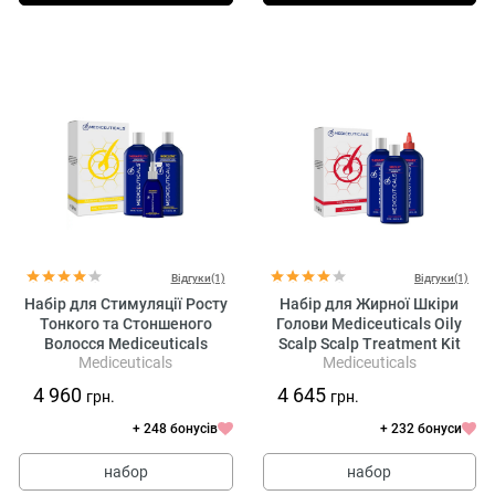
Відгуки(1)
Відгуки(1)
Набір для Стимуляції Росту
Набір для Жирної Шкіри
Тонкого та Стоншеного
Голови Mediceuticals Oily
Волосся Mediceuticals
Scalp Scalp Treatment Kit
Mediceuticals
Mediceuticals
Advanced Hair Restoration Kit
4 960
4 645
грн.
грн.
+ 248 бонусів
+ 232 бонуси
набор
набор