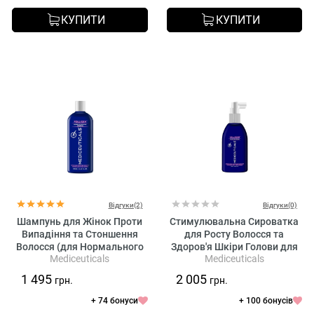
КУПИТИ
КУПИТИ
Відгуки(2)
Відгуки(0)
Шампунь для Жінок Проти
Стимулювальна Сироватка
Випадіння та Стоншення
для Росту Волосся та
Волосся (для Нормального
Здоров'я Шкіри Голови для
Mediceuticals
Mediceuticals
Волосся та Шкіри Голови)
Жінок Mediceuticals
Mediceuticals Folligen
Cellagen Follicle Revitalizer
1 495
2 005
грн.
грн.
Shampoo
+ 74 бонуси
+ 100 бонусів