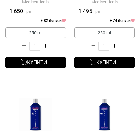
Mediceuticals
Mediceuticals
Mediceuticals Therarx Scalp &
Нормального Волосся і
Skin Wash
Шкіри Голови) Mediceuticals
1 650
1 495
грн.
грн.
Bioclenz Shampoo
+ 82 бонуси
+ 74 бонуси
250 ml
250 ml
–
+
–
+
КУПИТИ
КУПИТИ