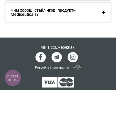
Чим хороші стайлінгові продукти
Mediceuticals?
Ми в соцмережах:
Розробка і просування
—
КНОПКА
ЗВ'ЯЗКУ
Словник інгредієнтів косметики
Політика конфіденційності
Договір-оферта
Програма лояльності