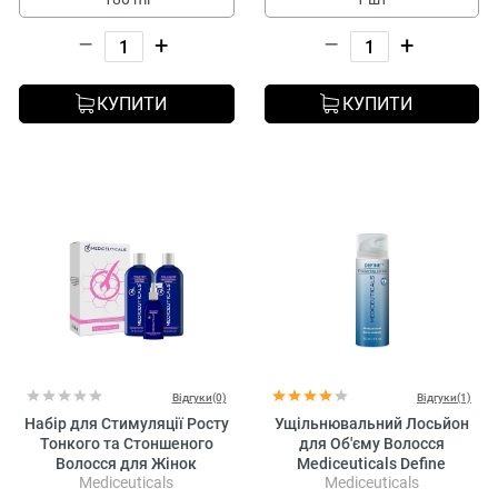
–
+
–
+
КУПИТИ
КУПИТИ
Відгуки(0)
Відгуки(1)
Набір для Стимуляції Росту
Ущільнювальний Лосьйон
Тонкого та Стоншеного
для Об'єму Волосся
Волосся для Жінок
Mediceuticals Define
Mediceuticals
Mediceuticals
Mediceuticals Advanced Hair
Thickening Lotion