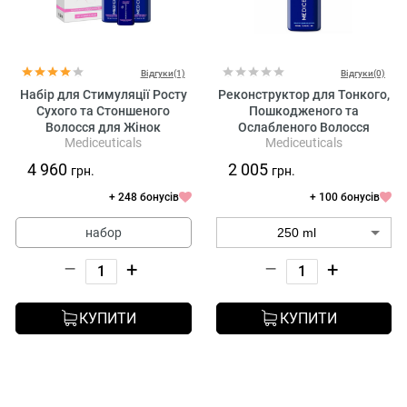
Відгуки(1)
Відгуки(0)
Набір для Стимуляції Росту
Реконструктор для Тонкого,
Сухого та Стоншеного
Пошкодженого та
Волосся для Жінок
Ослабленого Волосся
Mediceuticals
Mediceuticals
Mediceuticals Advanced Hair
Mediceuticals Volume &
Restoration Kit
Strength Hair Reconstructor
4 960
2 005
грн.
грн.
+ 248 бонусів
+ 100 бонусів
набор
–
+
–
+
КУПИТИ
КУПИТИ