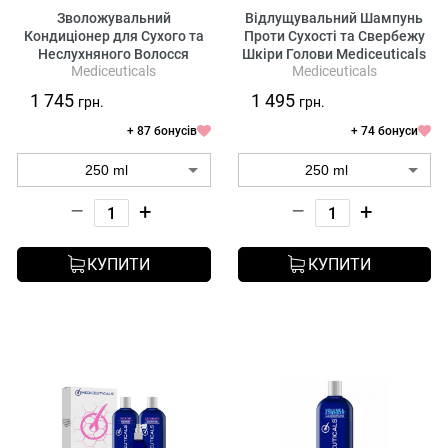
Зволожувальний
Відлущувальний Шампунь
Кондиціонер для Сухого та
Проти Сухості та Свербежу
Неслухняного Волосся
Шкіри Голови Mediceuticals
Mediceuticals
Mediceuticals
Mediceuticals Moist-Cyte
X-Derma Shampoo
Hydrating Therapy
1 745
1 495
грн.
грн.
+ 87 бонусів
+ 74 бонуси
–
+
–
+
КУПИТИ
КУПИТИ