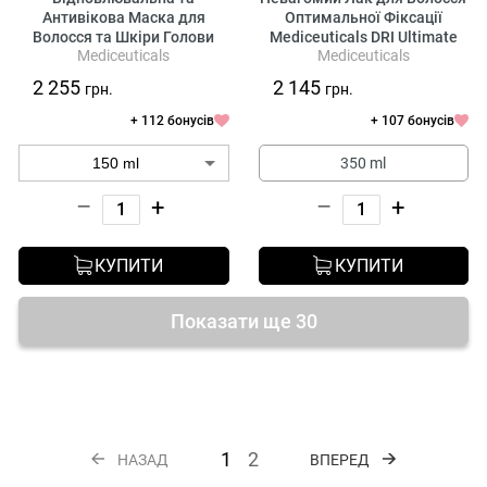
Антивікова Маска для
Оптимальної Фіксації
Волосся та Шкіри Голови
Mediceuticals DRI Ultimate
Mediceuticals
Mediceuticals
Mediceuticals MX Dual
Hold Hairspray
Therapy Mask for Scalp & Hair
2 255
2 145
грн.
грн.
+ 112 бонусів
+ 107 бонусів
350 ml
–
+
–
+
КУПИТИ
КУПИТИ
Показати ще 30
1
2
НАЗАД
ВПЕРЕД