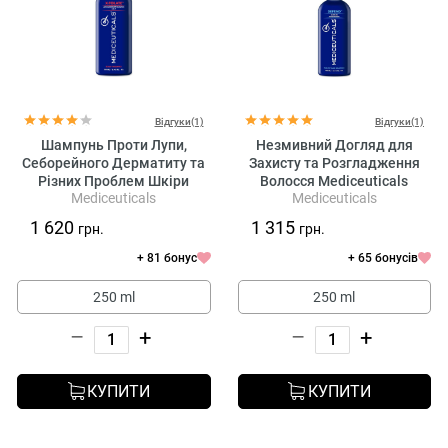
Відгуки(1)
Відгуки(1)
Шампунь Проти Лупи,
Незмивний Догляд для
Себорейного Дерматиту та
Захисту та Розгладження
Різних Проблем Шкіри
Волосся Mediceuticals
Mediceuticals
Mediceuticals
Голови Mediceuticals X-
Defend Leave-in Conditioner
Folate Shampoo
1 620
1 315
грн.
грн.
+ 81 бонус
+ 65 бонусів
250 ml
250 ml
–
+
–
+
КУПИТИ
КУПИТИ