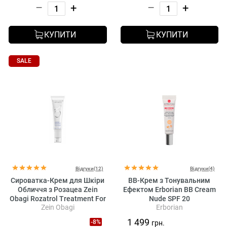
–
+
–
+
КУПИТИ
КУПИТИ
SALE
Відгуки(12)
Відгуки(4)
Сироватка-Крем для Шкіри
BB-Крем з Тонувальним
Обличчя з Розацеа Zein
Ефектом Erborian BB Cream
Obagi Rozatrol Treatment For
Nude SPF 20
Zein Obagi
Erborian
Red Sensitized Skin
1 499
-8%
грн.