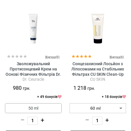
Відгуки(0)
Відгуки(6)
Зволожувальний
Сонцезахисний Лосьйон з
Протисонцевий Крем на
Ліпосомами на Стабільних
Основі Фізичних Фільтрів Dr.
Фільтрах CU SKIN Clean-Up
Dr. Ceuracle
CU SKIN
Ceuracle Hydra Barrier
Blemish Sun Lotion SPF 50+
Sunscreen SPF 50
PA++++
980
1 218
грн.
грн.
+ 49 бонусів
+ 18 бонусів
50 ml
–
+
–
+