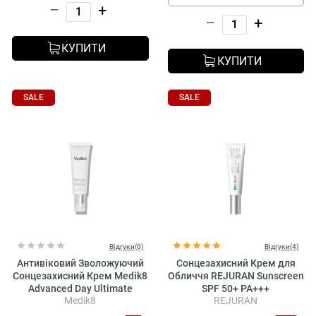
–
+
–
+
КУПИТИ
КУПИТИ
SALE
SALE
Відгуки(0)
Відгуки(4)
Антивіковий Зволожуючий
Сонцезахисний Крем для
Сонцезахисний Крем Medik8
Обличчя REJURAN Sunscreen
Advanced Day Ultimate
SPF 50+ PA+++
Medik8
REJURAN
Protect Spf 50