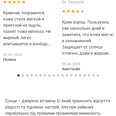
Dr. Ceuracle
Кремчик понравился,
кожа стала мягкой и
Крем хорош. Пользуюсь
приятной на ощупь,
уже несколько дней и
пахнет тоже неплохо. Не
заметила, что кожа мягче
жирный, легко
и увлажненней.
впитывается и вообще
Защищает от солнца
удобный.
отлично, даже в жаркие
05.06.2026
дни. Запах приятный, не
Полина
05.06.2026
навязчивый, что радует.
Анастасия
Единственное, что
хотелось бы, чтобы
впитывался быстрее.
Рекомендую
попробовать!
Сонце – джерело вітаміну D, який приносить відчуття
радості та піднімає настрій. Але при зайвому
перебуванні під прямими променями виникають