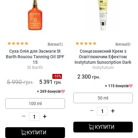
Відгуки(1)
Відгуки(2)
Суха Олія для Засмаги St
Сонцезахисний Крем з
Barth Roucou Tanning Oil SPF
Освітлюючим Ефектом
15
Instytutum Sunscription Dark
St Barth
Instytutum
Spot Defence SPF 50
2 300
-10%
грн.
5 990
5 391
грн.
грн.
+ 115 бонусів
+ 269 бонусів
50 ml
100 ml
–
+
–
+
КУПИТИ
КУПИТИ