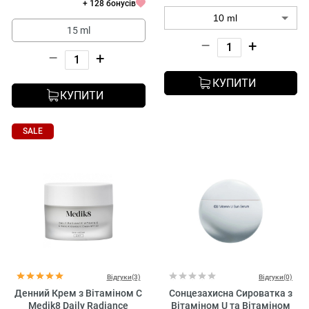
+ 128 бонусів
15 ml
–
+
–
+
КУПИТИ
КУПИТИ
SALE
Відгуки(3)
Відгуки(0)
Денний Крем з Вітаміном С
Сонцезахисна Сироватка з
Medik8 Daily Radiance
Вітаміном U та Вітаміном