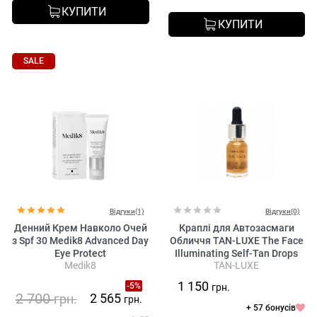
КУПИТИ
КУПИТИ
SALE
Відгуки(1)
Відгуки(0)
Денний Крем Навколо Очей
Краплі для Автозасмаги
з Spf 30 Medik8 Advanced Day
Обличчя TAN-LUXE The Face
Eye Protect
Illuminating Self-Tan Drops
Medik8
TAN-LUXE
Light/Medium
1 150
-5%
грн.
2 700
2 565
грн.
грн.
+ 57 бонусів