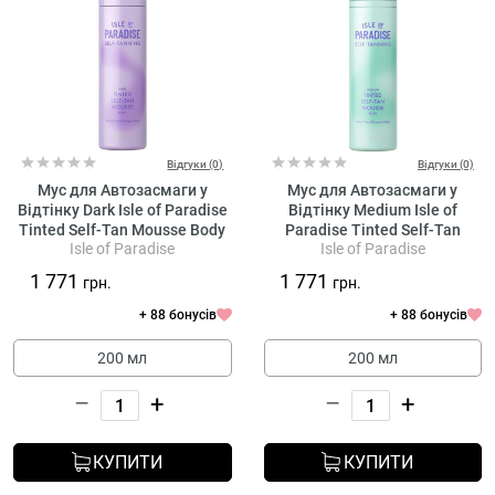
Відгуки (0)
Відгуки (0)
Мус для Автозасмаги у
Мус для Автозасмаги у
Відтінку Dark Isle of Paradise
Відтінку Medium Isle of
Tinted Self-Tan Mousse Body
Paradise Tinted Self-Tan
Isle of Paradise
Isle of Paradise
Mousse Body
1 771
1 771
грн.
грн.
+ 88 бонусів
+ 88 бонусів
200 мл
200 мл
–
+
–
+
КУПИТИ
КУПИТИ