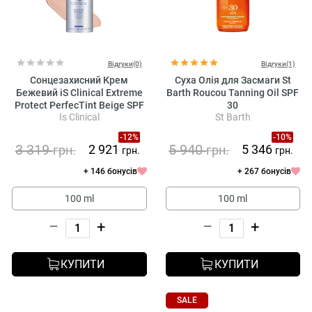
Відгуки(0)
Відгуки(1)
Сонцезахисний Крем
Суха Олія для Засмаги St
Бежевий iS Clinical Extreme
Barth Roucou Tanning Oil SPF
Protect PerfecTint Beige SPF
30
Is Clinical
St Barth
50
-12%
-10%
3 319
5 940
2 921
5 346
грн.
грн.
грн.
грн.
+ 146 бонусів
+ 267 бонусів
100 ml
100 ml
–
+
–
+
КУПИТИ
КУПИТИ
SALE