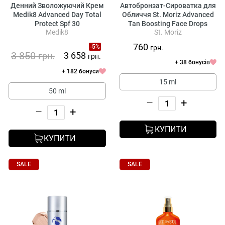
Денний Зволожуючий Крем
Автобронзат-Сироватка для
Medik8 Advanced Day Total
Обличчя St. Moriz Advanced
Protect Spf 30
Tan Boosting Face Drops
Medik8
St. Moriz
760
-5%
грн.
3 850
3 658
грн.
грн.
+ 38 бонусів
+ 182 бонуси
15 ml
50 ml
–
+
–
+
КУПИТИ
КУПИТИ
SALE
SALE