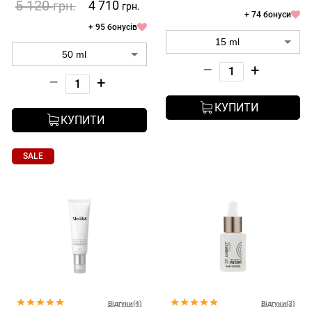
5 120
4 710
грн.
грн.
+ 74 бонуси
+ 95 бонусів
–
+
–
+
КУПИТИ
КУПИТИ
SALE
Відгуки(4)
Відгуки(3)