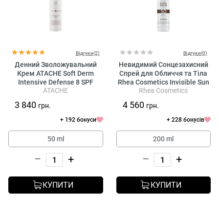
Відгуки(2)
Відгуки(0)
Денний Зволожувальний
Невидимий Сонцезахисний
Крем ATACHE Soft Derm
Спрей для Обличчя та Тіла
Intensive Defense 8 SPF
Rhea Cosmetics Invisible Sun
ATACHE
Rhea Cosmetics
Face & Body Protection Spray
SPF 50
3 840
4 560
грн.
грн.
+ 192 бонуси
+ 228 бонусів
50 ml
200 ml
–
+
–
+
КУПИТИ
КУПИТИ