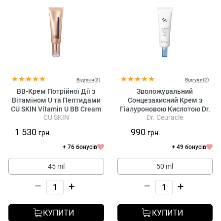
Відгуки(3)
Відгуки(2)
BB-Крем Потрійної Дії з
Зволожувальний
Вітаміном U та Пептидами
Сонцезахисний Крем з
CU SKIN Vitamin U BB Cream
Гіалуроновою Кислотою Dr.
CU SKIN
Dr. Ceuracle
SPF 28 Pa++
Ceuracle Hyal Reyouth Moist
Sun SPF50+ / PA++++
1 530
990
грн.
грн.
+ 76 бонусів
+ 49 бонусів
45 ml
50 ml
–
+
–
+
КУПИТИ
КУПИТИ