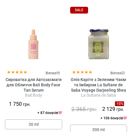
SALE
Відгуки(4)
Відгуки(2)
Сироватка для Автозасмаги
Олія Каріте з Зеленим Чаєм
для Обличчя Bali Body Face
та Імбиром La Sultane de
Tan Serum
Saba Voyage Darjeeling Shea
Bali Body
La Sultane de Saba
Butter Ginger Green Tea
1 750
-10%
грн.
2 365
2 129
грн.
грн.
+ 87 бонусів
+ 106 бонусів
30 ml
300 ml