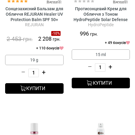
Відгуки(3)
Відгуки(0)
Сонцезахисний Бальзам для
Протисонцевий Крем для
Обличчя REJURAN Healer UV
Обличчя з Тоном
Protection Balm SPF 50+
HydroPeptide Solar Defense
REJURAN
HydroPeptide
PA+++
Tinted Broad Spectrum SPF
30
996
-10%
грн.
2 453
2 208
грн.
грн.
+ 49 бонусів
+ 110 бонусів
15 ml
19 g
–
+
–
+
КУПИТИ
КУПИТИ