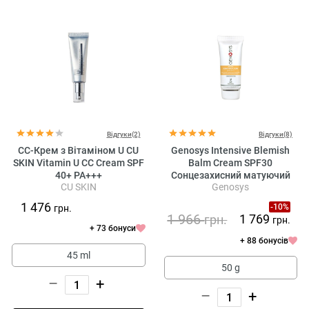
Відгуки(2)
Відгуки(8)
CC-Крем з Вітаміном U CU
Genosys Intensive Blemish
SKIN Vitamin U CC Cream SPF
Balm Cream SPF30
40+ PA+++
Сонцезахисний матуючий
CU SKIN
Genosys
інтенсивний BB крем для
обличчя
1 476
-10%
грн.
1 966
1 769
грн.
грн.
+ 73 бонуси
+ 88 бонусів
45 ml
50 g
–
+
–
+