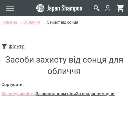
Головна
Обличчя
Захист від сонця
Фільтр
Засоби захисту від сонця для
обличчя
Сортувати:
За популярністю
За зростанням ціни
За спаданням ціни