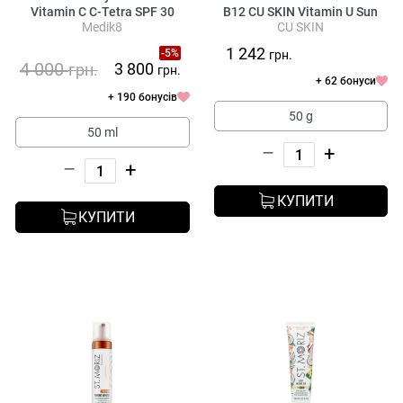
Vitamin C C-Tetra SPF 30
B12 CU SKIN Vitamin U Sun
Medik8
CU SKIN
Serum SPF 50+ PA ++++
1 242
-5%
грн.
4 000
3 800
грн.
грн.
+ 62 бонуси
+ 190 бонусів
50 g
50 ml
–
+
–
+
КУПИТИ
КУПИТИ