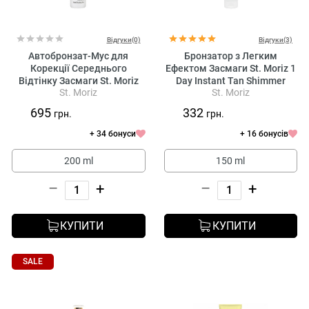
Відгуки(0)
Відгуки(3)
Автобронзат-Мус для
Бронзатор з Легким
Корекції Середнього
Ефектом Засмаги St. Moriz 1
Відтінку Засмаги St. Moriz
Day Instant Tan Shimmer
St. Moriz
St. Moriz
Advanced Colour Correcting
Coconut Paradise
Mousse Medium
695
332
грн.
грн.
+ 34 бонуси
+ 16 бонусів
200 ml
150 ml
–
+
–
+
КУПИТИ
КУПИТИ
SALE