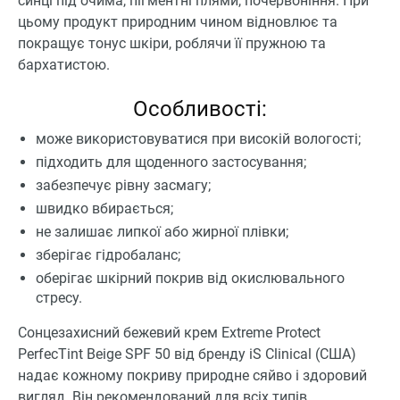
синці під очима, пігментні плями, почервоніння. При
цьому продукт природним чином відновлює та
покращує тонус шкіри, роблячи її пружною та
бархатистою.
Особливості:
може використовуватися при високій вологості;
підходить для щоденного застосування;
забезпечує рівну засмагу;
швидко вбирається;
не залишає липкої або жирної плівки;
зберігає гідробаланс;
оберігає шкірний покрив від окислювального
стресу.
Сонцезахисний бежевий крем Extreme Protect
PerfecTint Beige SPF 50 від бренду iS Clinical (США)
надає кожному покриву природне сяйво і здоровий
вигляд. Він рекомендований для всіх типів