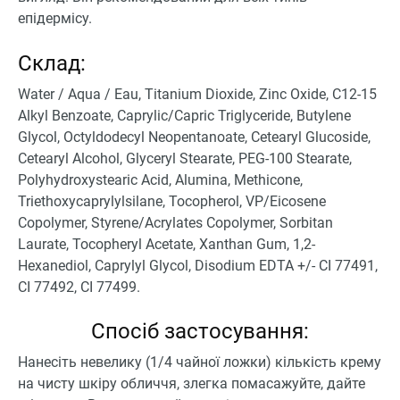
епідермісу.
Склад:
Water / Aqua / Eau, Titanium Dioxide, Zinc Oxide, C12-15
Alkyl Benzoate, Caprylic/Capric Triglyceride, Butylene
Glycol, Octyldodecyl Neopentanoate, Cetearyl Glucoside,
Cetearyl Alcohol, Glyceryl Stearate, PEG-100 Stearate,
Polyhydroxystearic Acid, Alumina, Methicone,
Triethoxycaprylylsilane, Tocopherol, VP/Eicosene
Copolymer, Styrene/Acrylates Copolymer, Sorbitan
Laurate, Tocopheryl Acetate, Xanthan Gum, 1,2-
Hexanediol, Caprylyl Glycol, Disodium EDTA +/- CI 77491,
CI 77492, CI 77499.
Спосіб застосування:
Нанесіть невелику (1/4 чайної ложки) кількість крему
на чисту шкіру обличчя, злегка помасажуйте, дайте