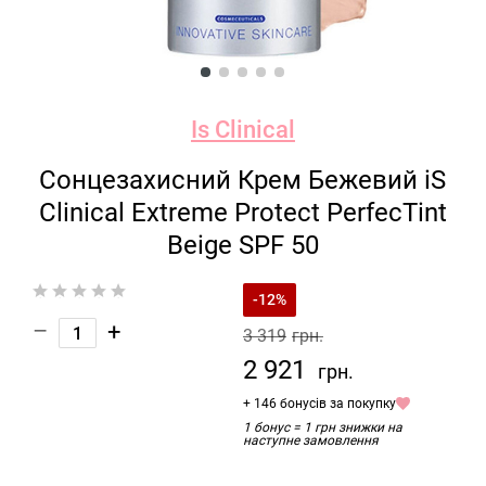
Is Clinical
Сонцезахисний Крем Бежевий iS
Clinical Extreme Protect PerfecTint
Beige SPF 50
-12%
–
+
3 319
грн.
2 921
грн.
+ 146 бонусів за покупку
1 бонус = 1 грн знижки на
наступне замовлення