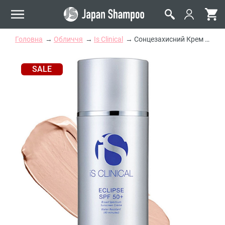
Головна
Обличчя
Is Clinical
Сонцезахисний Крем Бежевий iS Clinical Extreme Protect PerfecTint Beige SPF 50
SALE