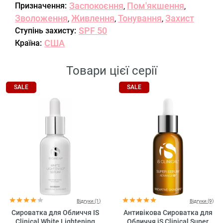
Заспокоєння
Пом'якшення
Призначення:
,
,
Зволоження
Живлення
Тонування
Захист
,
,
,
SPF 50
Ступінь захисту:
США
Країна:
Товари цієї серії
SALE
SALE
Відгуки (1)
Відгуки (9)
Сироватка для Обличчя IS
Антивікова Сироватка для
Clinical White Lightening
Обличчя iS Clinical Super