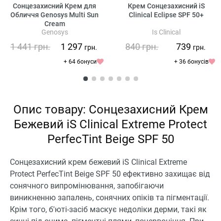
Сонцезахисний Крем для
Крем Сонцезахисний iS
Обличчя Genosys Multi Sun
Clinical Eclipse SPF 50+
Cream
Genosys
Is Clinical
1 441
грн.
1 297
840
грн.
739
грн.
грн.
+ 64 бонуси
+ 36 бонусів
Опис товару: Сонцезахисний Крем
Бежевий iS Clinical Extreme Protect
PerfecTint Beige SPF 50
Сонцезахисний крем бежевий iS Clinical Extreme
Protect PerfecTint Beige SPF 50 ефективно захищає від
сонячного випромінювання, запобігаючи
виникненню запалень, сонячних опіків та пігментації.
Крім того, б'юті-засіб маскує недоліки дерми, такі як