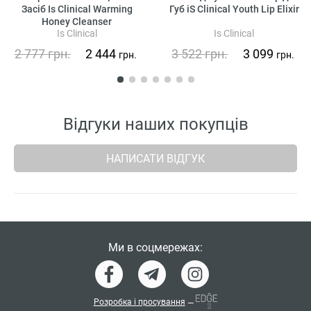
Засіб Is Clinical Warming
Губ iS Clinical Youth Lip Elixir
Honey Cleanser
Is Clinical
Is Clinical
2 777
грн.
2 444
3 522
грн.
3 099
грн.
грн.
Відгуки наших покупців
НАПИСАТИ ВІДГУК
Ми в соцмережах:
Розробка і просування
—