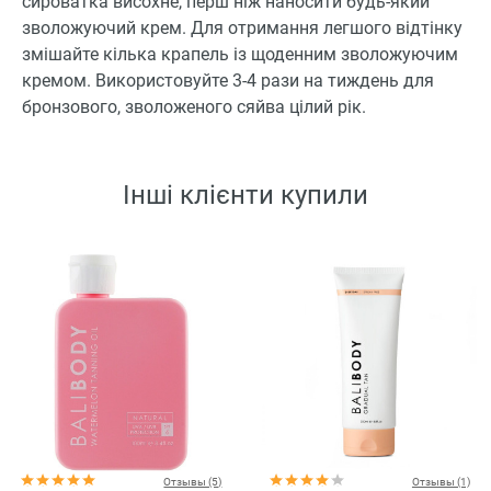
сироватка висохне, перш ніж наносити будь-який
зволожуючий крем. Для отримання легшого відтінку
змішайте кілька крапель із щоденним зволожуючим
кремом. Використовуйте 3-4 рази на тиждень для
бронзового, зволоженого сяйва цілий рік.
Інші клієнти купили
Отзывы (5)
Отзывы (1)