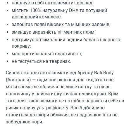
поєднує в собі автозасмагу і догляд;
містить 100% натуральну DHA та потужний
доглядовий комплекс;
запобігає появі вікових та мімічних заломів;
зменшує виразність пігментних плям;
підтримує оптимальний водний баланс шкірного
покриву;
має протизапальні властивості;
не тестується на тваринах.
Сироватка для автозасмаги від бренду Bali Body
(Австралія) — відмінне рішення для тих, хто хоче
мати засмагле обличчя не лише влітку та після
відпочинку у райських куточках теплих країн. Крім
того, для такої засмаги не потрібно наражати себе на
ризик впливу ультрафіолету. Засіб дбайливо
ставиться до шкіри обличчя, не подразнює її та не
забруднює пори.