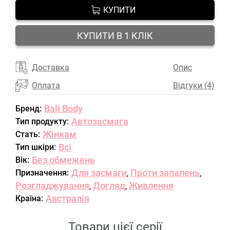
КУПИТИ
КУПИТИ В 1 КЛІК
Доставка
Опис
Оплата
Відгуки (4)
Bali Body
Бренд:
Автозасмага
Тип продукту:
Жінкам
Стать:
Всі
Тип шкіри:
Без обмежень
Вік:
Для засмаги
Проти запалень
Призначення:
,
,
Розгладжування
Догляд
Живлення
,
,
Австралія
Країна:
Товари цієї серії