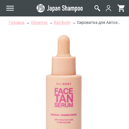
Головна
Обличчя
Bali Body
Сироватка для Автозасмаги для Обличчя Bali Body Face Tan Serum