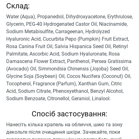
Склад:
Water (Aqua), Propanediol, Dihydroxyacetone, Erythrulose,
Glycerin, PEG-40 Hydrogenated Castor Oil, Niacinamide,
Sodium Metabisulfite, Carrageenan, Hydrolyzed
Hyaluronic Acid, Cucurbita Pepo (Pumpkin) Fruit Extract,
Rosa Canina Fruit Oil, Salvia Hispanica Seed Oil, Retinyl
Palmitate, Ascorbic Acid, Sodium Hyaluronate, Rosa
Damascena Flower Extract, Panthenol, Persea Gratissima
(Avocado) Oil, Simmondsia Chinensis (Jojoba) Seed Oil,
Glycine Soja (Soybean) Oil, Cocos Nucifera (Coconut) Oil,
Tocopherol, Fragrance (Parfum), Xanthan Gum, Citric
Acid, Sodium Citrate, Phenoxyethanol, Benzyl Alcohol,
Sodium Benzoate, Citronellol, Geraniol, Linalool.
Спосіб застосування:
Нанесіть кілька крапель на обличчя, шию та зону
декольте після очищення шкіри. Зачекайте, поки