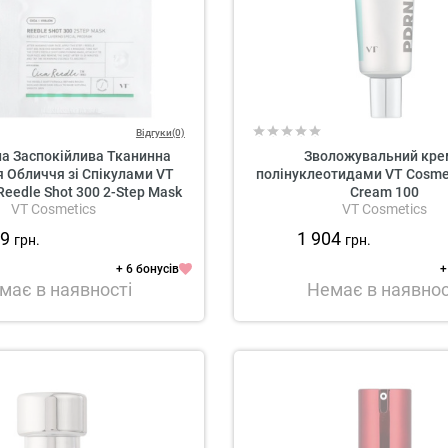
Відгуки(0)
а Заспокійлива Тканинна
Зволожувальний кре
 Обличчя зі Спікулами VT
полінуклеотидами VT Cosme
Reedle Shot 300 2-Step Mask
Cream 100
VT Cosmetics
VT Cosmetics
39
1 904
грн.
грн.
+ 6 бонусів
+
має в наявності
Немає в наявнос