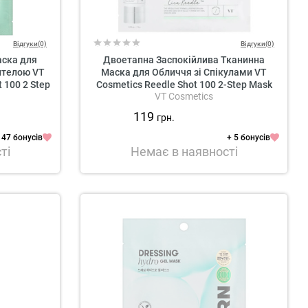
Відгуки(0)
Відгуки(0)
аска для
Двоетапна Заспокійлива Тканинна
нтелою VT
Маска для Обличчя зі Спікулами VT
 100 2 Step
Cosmetics Reedle Shot 100 2-Step Mask
VT Cosmetics
119
грн.
 47 бонусів
+ 5 бонусів
ті
Немає в наявності