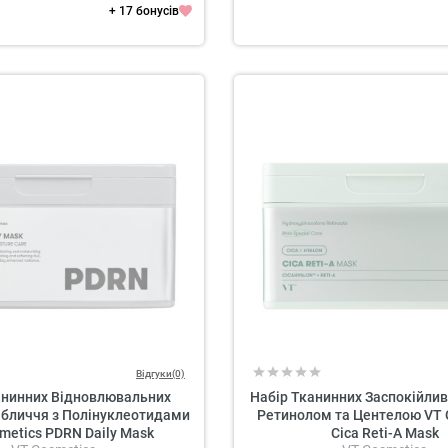
+ 17 бонусів
Відгуки(0)
анинних Відновлювальних
Набір Тканинних Заспокійлив
Обличчя з Полінуклеотидами
Ретинолом та Центелою VT 
metics PDRN Daily Mask
Cica Reti-A Mask