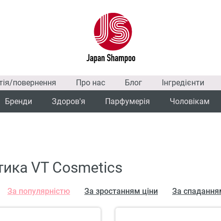
тія/повернення
Про нас
Блог
Інгредієнти
Бренди
Здоров'я
Парфумерія
Чоловікам
ика VT Cosmetics
За популярністю
За зростанням ціни
За спадання