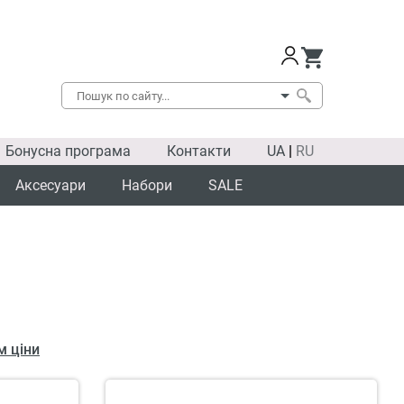
Бонусна програма
Контакти
UA
|
RU
Аксесуари
Набори
SALE
м ціни