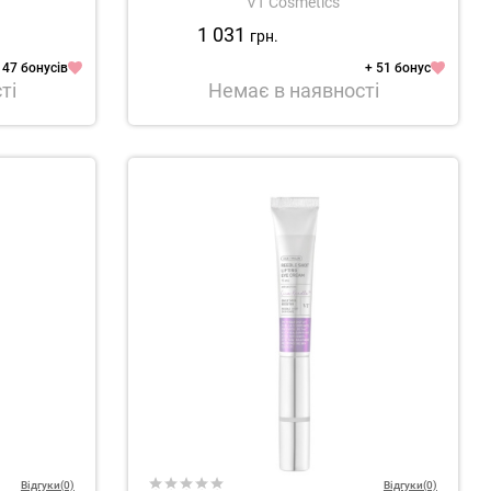
VT Cosmetics
1 031
грн.
 47 бонусів
+ 51 бонус
ті
Немає в наявності
Відгуки(0)
Відгуки(0)