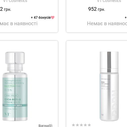
VT Cosmetics
VT Cosmetics
52
952
грн.
грн.
+ 47 бонусів
+
має в наявності
Немає в наявнос
Відгуки(0)