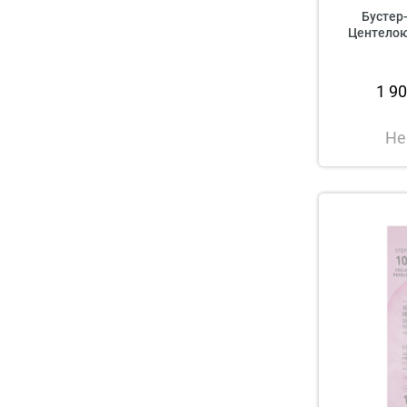
Бустер-
Центелою 
1 9
Не