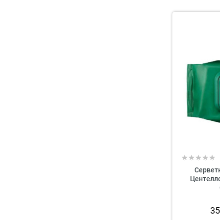
Серветк
Центелло
3