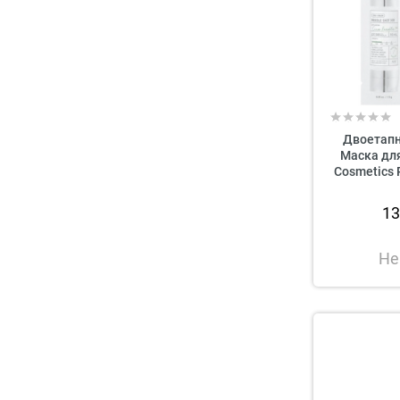
Двоетапн
Маска для
Cosmetics 
1
Не