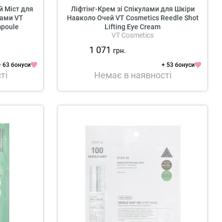
 Міст для
Ліфтінг-Крем зі Спікулами для Шкіри
дами VT
Навколо Очей VT Cosmetics Reedle Shot
mpoule
Lifting Eye Cream
VT Cosmetics
1 071
грн.
+ 63 бонуси
+ 53 бонуси
ті
Немає в наявності