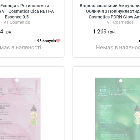
Есенція з Ретинолом та
Відновлювальний Ампульний
VT Cosmetics Cica RETI-A
Обличчя з Полінуклеоти
Essence 0.5
Cosmetics PDRN Glow A
VT Cosmetics
VT Cosmetics
04
1 269
грн.
грн.
+ 95 бонусів
має в наявності
Немає в наявнос