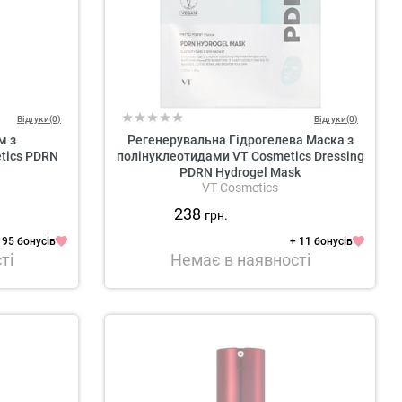
Відгуки(0)
Відгуки(0)
м з
Регенерувальна Гідрогелева Маска з
tics PDRN
полінуклеотидами VT Cosmetics Dressing
PDRN Hydrogel Mask
VT Cosmetics
238
грн.
 95 бонусів
+ 11 бонусів
ті
Немає в наявності