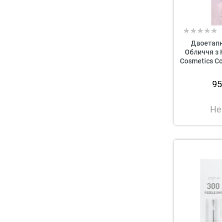
Двоетапн
Обличчя з 
Cosmetics Co
9
Не