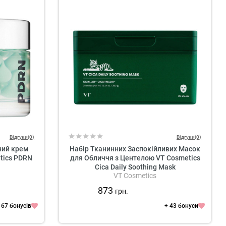
Відгуки(0)
Відгуки(0)
ний крем
Набір Тканинних Заспокійливих Масок
tics PDRN
для Обличчя з Центелою VT Cosmetics
Cica Daily Soothing Mask
VT Cosmetics
873
грн.
 67 бонусів
+ 43 бонуси