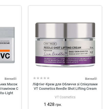
Відгуки(0)
Відгуки(0)
ьних Масок
Ліфтінг-Крем для Обличчя зі Спікулами
Вітаміном C
VT Cosmetics Reedle Shot Lifting Cream
ita-Light
VT Cosmetics
1 428
грн.