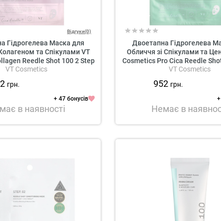
Відгуки(0)
а Гідрогелева Маска для
Двоетапна Гідрогелева М
Колагеном та Спікулами VT
Обличчя зі Спікулами та Це
llagen Reedle Shot 100 2 Step
Cosmetics Pro Cica Reedle Shot
VT Cosmetics
VT Cosmetics
Mask
Hydrogel Mask
52
952
грн.
грн.
+ 47 бонусів
+
має в наявності
Немає в наявнос