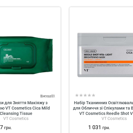
Відгуки(0)
и для Зняття Макіяжу з
Набір Тканинних Освітлювал
ю VT Cosmetics Cica Mild
для Обличчя зі Спікулами та 
Cleansing Tissue
VT Cosmetics Reedle Shot V
VT Cosmetics
VT Cosmetics
Brightening Mask
57
1 031
грн.
грн.