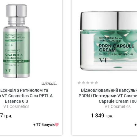
Відгуки(0)
Есенція з Ретинолом та
Відновлювальний капсуль
VT Cosmetics Cica RETI-A
PDRN і Пептидами VT Cosme
Essence 0.3
Capsule Cream 100
VT Cosmetics
VT Cosmetics
47
1 349
грн.
грн.
+ 77 бонусів
+