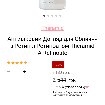
Theramid
Антивіковий Догляд для Обличчя
з Ретиніл Ретиноатом Theramid
A-Retinoate
-20%
–
+
3 180
грн.
2 544
грн.
+ 127 бонусів за покупку
1 бонус = 1 грн знижки на
наступне замовлення