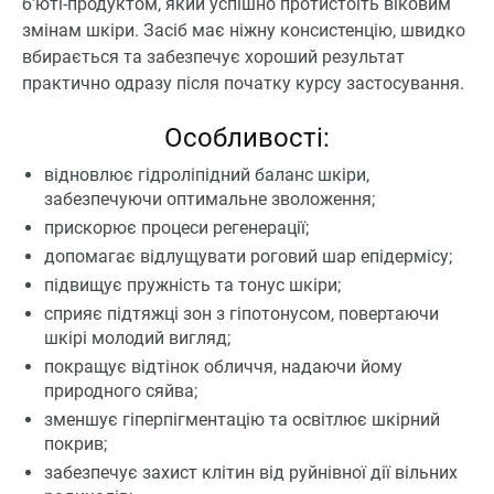
б'юті-продуктом, який успішно протистоїть віковим
змінам шкіри. Засіб має ніжну консистенцію, швидко
вбирається та забезпечує хороший результат
практично одразу після початку курсу застосування.
Особливості:
відновлює гідроліпідний баланс шкіри,
забезпечуючи оптимальне зволоження;
прискорює процеси регенерації;
допомагає відлущувати роговий шар епідермісу;
підвищує пружність та тонус шкіри;
сприяє підтяжці зон з гіпотонусом, повертаючи
шкірі молодий вигляд;
покращує відтінок обличчя, надаючи йому
природного сяйва;
зменшує гіперпігментацію та освітлює шкірний
покрив;
забезпечує захист клітин від руйнівної дії вільних