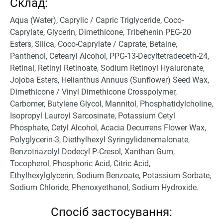
Склад:
Aqua (Water), Caprylic / Capric Triglyceride, Coco-
Caprylate, Glycerin, Dimethicone, Tribehenin PEG-20
Esters, Silica, Coco-Caprylate / Caprate, Betaine,
Panthenol, Cetearyl Alcohol, PPG-13-Decyltetradeceth-24,
Retinal, Retinyl Retinoate, Sodium Retinoyl Hyaluronate,
Jojoba Esters, Helianthus Annuus (Sunflower) Seed Wax,
Dimethicone / Vinyl Dimethicone Crosspolymer,
Carbomer, Butylene Glycol, Mannitol, Phosphatidylcholine,
Isopropyl Lauroyl Sarcosinate, Potassium Cetyl
Phosphate, Cetyl Alcohol, Acacia Decurrens Flower Wax,
Polyglycerin-3, Diethylhexyl Syringylidenemalonate,
Benzotriazolyl Dodecyl P-Cresol, Xanthan Gum,
Tocopherol, Phosphoric Acid, Citric Acid,
Ethylhexylglycerin, Sodium Benzoate, Potassium Sorbate,
Sodium Chloride, Phenoxyethanol, Sodium Hydroxide.
Спосіб застосування: