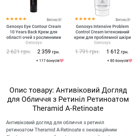
Відгуки (4)
Відгуки (4)
Genosys Eye Contour Cream
Genosys Intensive Problem
10 Years Back Крем для
Control Cream Інтенсивний
області очей з рослинними
крем для проблемної шкіри
Genosys
Genosys
стовбуровими клітинами
2 621
грн.
2 359
1 791
грн.
1 612
грн.
грн.
+ 117 бонусів
+ 80 бонусів
Опис товару: Антивіковий Догляд
для Обличчя з Ретиніл Ретиноатом
Theramid A-Retinoate
Антивіковий догляд для обличчя з ретиніл
ретиноатом Theramid A-Retinoate є інноваційним