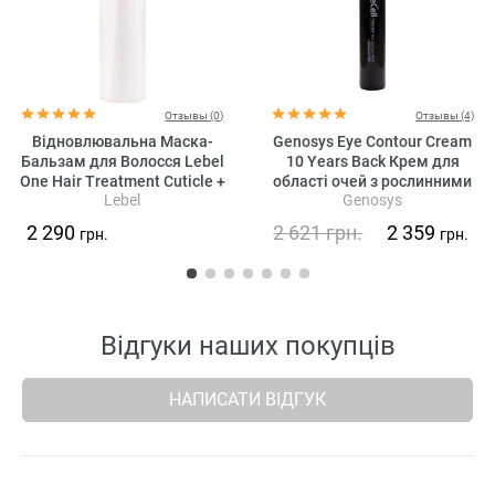
Отзывы (0)
Отзывы (4)
Відновлювальна Маска-
Genosys Eye Contour Cream
Бальзам для Волосся Lebel
10 Years Back Крем для
One Hair Treatment Cuticle +
області очей з рослинними
Lebel
Genosys
стовбуровими клітинами
2 290
2 621
грн.
2 359
грн.
грн.
Відгуки наших покупців
НАПИСАТИ ВІДГУК