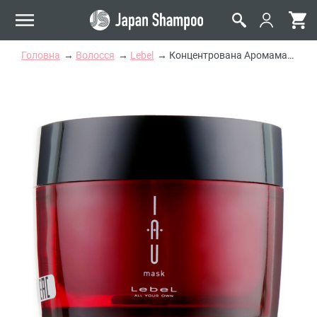
Головна
Волосся
Lebel
Концентрована Аромамаска для Інтенсивного Відновлення Lebel IAU Mask