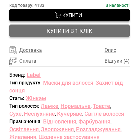
код товару:
4133
В наявності
КУПИТИ
КУПИТИ В 1 КЛІК
Доставка
Опис
Оплата
Відгуки (4)
Lebel
Бренд:
Маски для волосся
Захист від
Тип продукту:
,
сонця
Жінкам
Стать:
Ламке
Нормальне
Товсте
Тип волосся:
,
,
,
Сухе
Неслухняне
Кучеряве
Світле волосся
,
,
,
Відновлення
Фарбування
Призначення:
,
,
Освітлення
Зволоження
Розгладжування
,
,
,
Живлення
Щоденне застосування
,