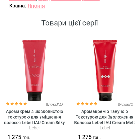
Японія
Країна:
Товари цієї серії
Відгуки (11)
Відгуки (2)
Аромакрем з шовковистою
Аромакрем з Танучою
текстурою для зміцнення
Текстурою для Зволоження
волосся Lebel IAU Cream Silky
Волосся Lebel IAU Cream Melt
Lebel
Lebel
Repair
Repair
1 275
1 275
грн.
грн.