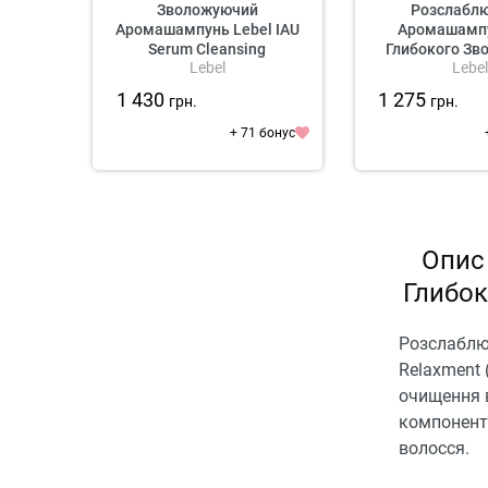
Зволожуючий
Розслабл
Аромашампунь Lebel IAU
Аромашампу
Serum Cleansing
Глибокого Зв
Lebel
Lebel
Lebel IAU C
Relaxm
1 430
1 275
грн.
грн.
+ 71 бонус
Опис
Глибок
Розслаблю
Relaxment 
очищення в
компоненти
волосся.