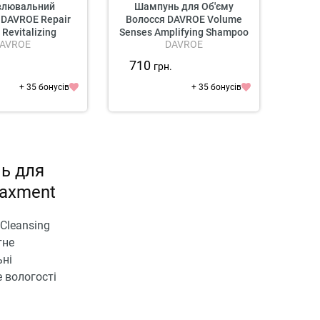
влювальний
Шампунь для Об'єму
Шампу
DAVROE Repair
Волосся DAVROE Volume
Во
 Revitalizing
Senses Amplifying Shampoo
Smo
AVROE
DAVROE
hampoo
710
1 3
.
грн.
+ 35 бонусів
+ 35 бонусів
ь для
laxment
Cleansing
тне
ьні
 вологості