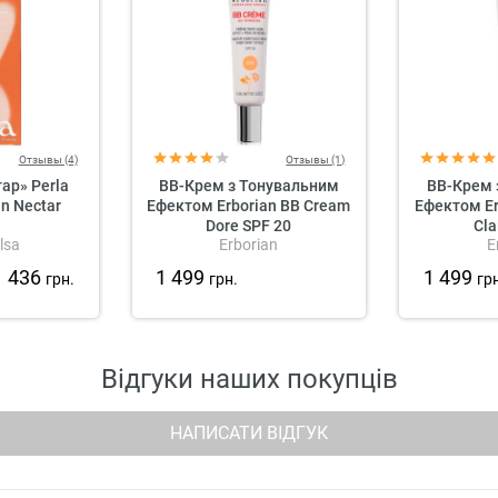
Отзывы (4)
Отзывы (1)
ар» Perla
BB-Крем з Тонувальним
BB-Крем 
en Nectar
Ефектом Erborian BB Cream
Ефектом Er
Dore SPF 20
Cla
lsa
Erborian
E
1 436
1 499
1 499
грн.
грн.
гр
Відгуки наших покупців
НАПИСАТИ ВІДГУК