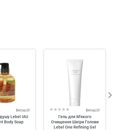
Відгуки (0)
Відгуки (0)
душу Lebel IAU
Гель для М'якого
Відн
nt Body Soap
Очищення Шкіри Голови
для
Lebel One Refining Gel
Голо