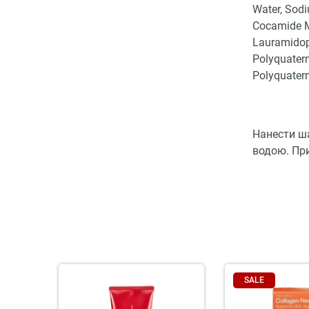
Water, Sod
Cocamide M
Lauramidopr
Polyquatern
Polyquatern
Нанести ша
водою. При
SALE