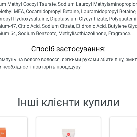
ium Methyl Cocoyl Taurate, Sodium Lauroyl Methylaminopropion
ethyl MEA, Cocamidopropyl Betaine, Lauramidopropyl Betaine,
opyl Hydroxysultaine, Dipotassium Glycyrrhizate, Polyquatern
ium-47, Citric Acid, Sodium Citrate, Etidronic Acid, Butylene Glyc
ium-64, Sodium Benzoate, Methylisothiazolinone, Fragrance.
Спосіб застосування:
мпунь на вологе волосся, легкими рухами збити піну, зми
 необхідності повторіть процедуру.
Інші клієнти купили