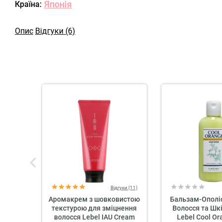
Японія
Країна:
Опис
Відгуки (6)
Відгуки (11)
Аромакрем з шовковистою
Бальзам-Ополі
текстурою для зміцнення
Волосся та Шк
волосся Lebel IAU Cream
Lebel Cool Or