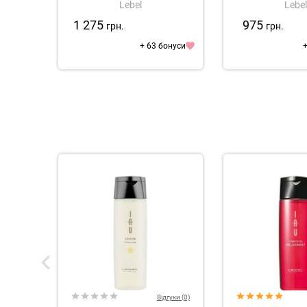
Lebel
Lebel
Silky Repair
Rins
1 275
975
грн.
грн.
+ 63 бонуси
+
Відгуки (0)