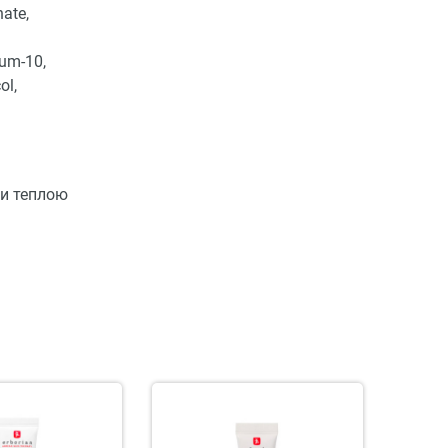
ate,
ium-10,
ol,
ти теплою