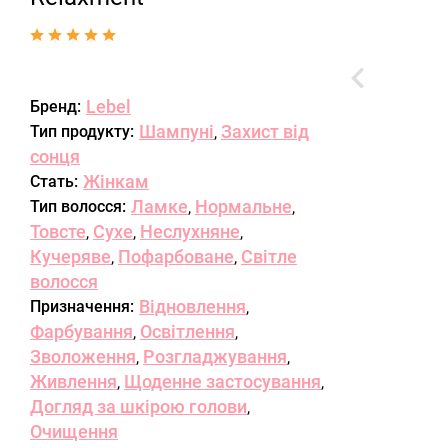
Lebel
Бренд:
Шампуні
Захист від
Тип продукту:
,
сонця
Жінкам
Стать:
Ламке
Нормальне
Тип волосся:
,
,
Товсте
Сухе
Неслухняне
,
,
,
Кучеряве
Пофарбоване
Світле
,
,
волосся
Відновлення
Призначення:
,
Фарбування
Освітлення
,
,
Зволоження
Розгладжування
,
,
Живлення
Щоденне застосування
,
,
Догляд за шкірою голови
,
Очищення