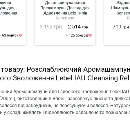
юючий
Декальцинувальний
Відно
нь для
Прешампунь-Догляд для
Шампунь 
оложення
Відновлення Всіх Типів
Senses
Kerastase
D
leansing
Пошкодженого Волосся
S
ent
Kerastase Premiere
3 192
грн.
2 514
710
грн.
грн
Concentre Decalcifiant Ultra-
Reparateur
+ 63 бонуси
+ 125 бонусів
 товару: Розслаблюючий Аромашампун
ого Зволоження Lebel IAU Cleansing Re
ючий Аромашампунь для Глибокого Зволоження Lebel IAU 
(200ml), виготовлений в Японії, забезпечує якісне та деліка
олосся від забруднень, не пересушуючи волосся. Натурал
 у складі живлять і відновлюють ослаблене та позбавлене