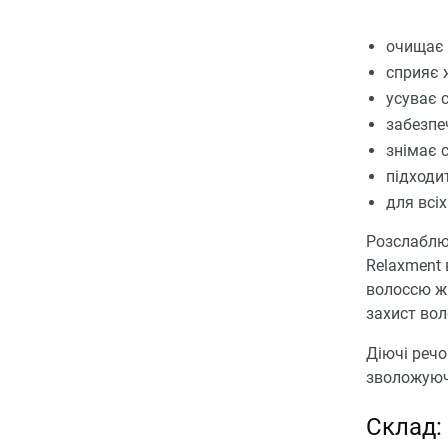
очищає 
сприяє 
усуває с
забезпе
знімає 
підходит
для всіх
Розслаблю
Relaxment 
волоссю жи
захист вол
Діючі речо
зволожуючи
Склад: