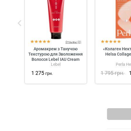
Отзывы (2)
Аромакрем з Танучою
«Колаген Нект
Текстурою для Зволоження
Helsa Collag
Волосся Lebel IAU Cream
Lebel
Perla He
Melt Repair
1 275
1 795
грн.
грн.