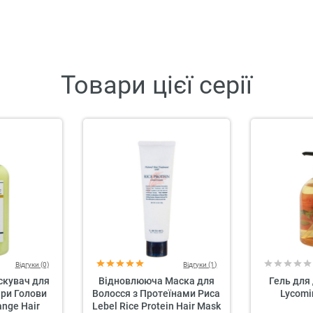
Товари цієї серії
Відгуки (0)
Відгуки (1)
скувач для
Відновлююча Маска для
Гель для 
іри Голови
Волосся з Протеїнами Риса
Lycomi
ange Hair
Lebel Rice Protein Hair Mask