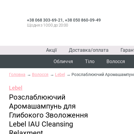
,
+38 068 303-69-21
+38 050 860-09-49
Щодня з 10:00 до 20:00
Акції
Доставка/оплата
Гаран
Обличчя
Тіло
Волосся
Головна
Волосся
Lebel
Розслаблюючий Аромашампунь д
Lebel
Розслаблюючий
Аромашампунь для
Глибокого Зволоження
Lebel IAU Cleansing
Relaxment