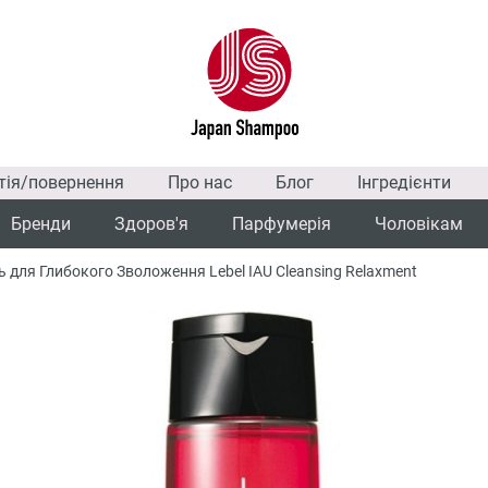
тія/повернення
Про нас
Блог
Інгредієнти
Бренди
Здоров'я
Парфумерія
Чоловікам
ля Глибокого Зволоження Lebel IAU Cleansing Relaxment