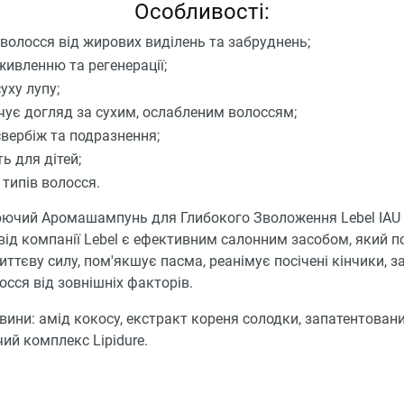
Особливості:
волосся від жирових виділень та забруднень;
живленню та регенерації;
уху лупу;
чує догляд за сухим, ослабленим волоссям;
свербіж та подразнення;
ь для дітей;
 типів волосся.
ючий Аромашампунь для Глибокого Зволоження Lebel IAU 
від компанії Lebel є ефективним салонним засобом, який п
ттєву силу, пом'якшує пасма, реанімує посічені кінчики, з
осся від зовнішніх факторів.
вини: амід кокосу, екстракт кореня солодки, запатентован
й комплекс Lipidure.