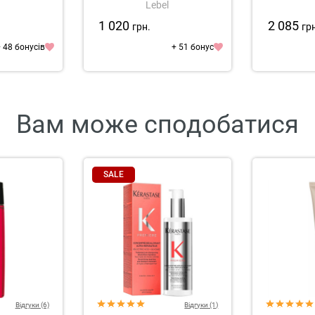
Lebel
e
1 020
2 085
грн.
гр
 48 бонусів
+ 51 бонус
Вам може сподобатися
SALE
Відгуки (6)
Відгуки (1)