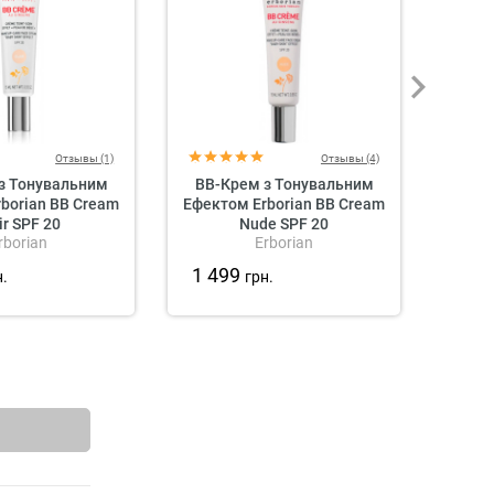
Отзывы (1)
Отзывы (4)
з Тонувальним
BB-Крем з Тонувальним
BB-К
borian BB Cream
Ефектом Erborian BB Cream
Вітам
ir SPF 20
Nude SPF 20
CU SK
rborian
Erborian
1 499
1 5
н.
грн.