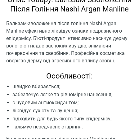
Після Гоління Nashi Argan Manline
Бальзам-зволоження після гоління Nashi Argan
Manline ефективно ліквідує ознаки подразненого
епідермісу. Б'юті-продукт інтенсивно насичує дерму
вологою і надає заспокійливу дію, знімаючи
почервоніння та свербіння. Професійна косметика
оберігає дерму від агресивного впливу ззовні.
Особливості:
швидко вбирається;
забезпечує легке та рівномірне нанесення;
є чудовим антиоксидантом;
ліквідує сухість та лущення;
підходить для будь-якого типу епідермісу;
гальмує передчасне старіння.
Бальзам-зволоження після гоління Manline від