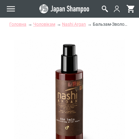
Головна
Чоловікам
Nashi Argan
Бальзам-Зволоження Після Гоління Nashi Argan Manline