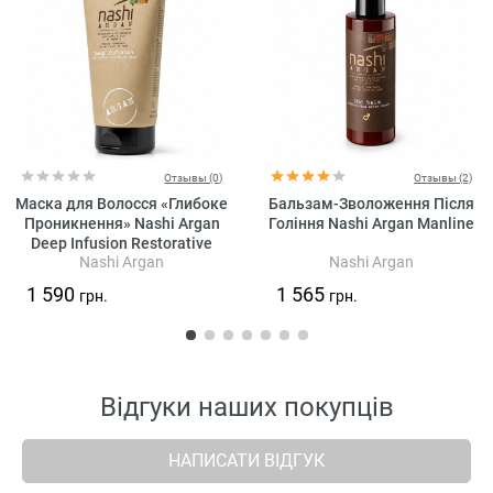
Отзывы (0)
Отзывы (2)
Маска для Волосся «Глибоке
Бальзам-Зволоження Після
Проникнення» Nashi Argan
Гоління Nashi Argan Manline
Deep Infusion Restorative
Nashi Argan
Nashi Argan
Hydrating Mask
1 590
1 565
грн.
грн.
Відгуки наших покупців
НАПИСАТИ ВІДГУК