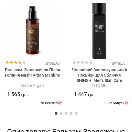
Відгуки (2)
Відгуки (0)
Бальзам-Зволоження Після
Чоловічий Зволожувальний
Гоління Nashi Argan Manline
Лосьйон для Обличчя
SHINSHI Men's Skin Care
Nashi Argan
OTOME
Control Hydrating Emulsion
1 565
1 447
грн.
грн.
+ 78 бонусів
+ 72 бонуси
Опис товару: Бальзам-Зволоження