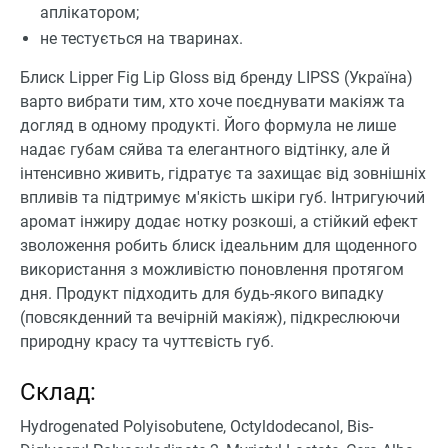
аплікатором;
не тестується на тваринах.
Блиск Lipper Fig Lip Gloss від бренду LIPSS (Україна)
варто вибрати тим, хто хоче поєднувати макіяж та
догляд в одному продукті. Його формула не лише
надає губам сяйва та елегантного відтінку, але й
інтенсивно живить, гідратує та захищає від зовнішніх
впливів та підтримує м'якість шкіри губ. Інтригуючий
аромат інжиру додає нотку розкоші, а стійкий ефект
зволоження робить блиск ідеальним для щоденного
використання з можливістю поновлення протягом
дня. Продукт підходить для будь-якого випадку
(повсякденний та вечірній макіяж), підкреслюючи
природну красу та чуттєвість губ.
Склад:
Hydrogenated Polyisobutene, Octyldodecanol, Bis-