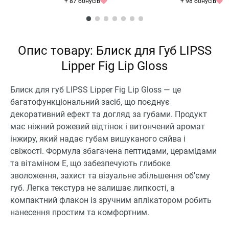
+ 87 бонусів
+ 98 бонусів
Опис товару: Блиск для Губ LIPSS
Lipper Fig Lip Gloss
Блиск для губ LIPSS Lipper Fig Lip Gloss — це
багатофункціональний засіб, що поєднує
декоративний ефект та догляд за губами. Продукт
має ніжний рожевий відтінок і витончений аромат
інжиру, який надає губам вишуканого сяйва і
свіжості. Формула збагачена пептидами, церамідами
та вітаміном Е, що забезпечують глибоке
зволоження, захист та візуальне збільшення об'єму
губ. Легка текстура не залишає липкості, а
компактний флакон із зручним аплікатором робить
нанесення простим та комфортним.