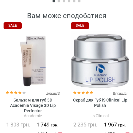
Вам може сподобатися
SALE
SALE
Відгуки (1)
Відгуки (5)
Бальзам для губ 3D
Скраб для Губ iS Clinical Lip
Academia Visage 3D Lip
Polish
Perfector
Academie
Is Clinical
1 803
грн.
1 749
2 235
грн.
1 967
грн.
грн.