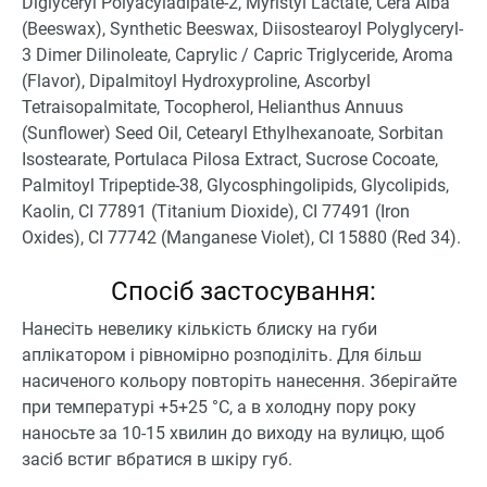
Diglyceryl Polyacyladipate-2, Myristyl Lactate, Cera Alba
(Beeswax), Synthetic Beeswax, Diisostearoyl Polyglyceryl-
3 Dimer Dilinoleate, Caprylic / Capric Triglyceride, Aroma
(Flavor), Dipalmitoyl Hydroxyproline, Ascorbyl
Tetraisopalmitate, Tocopherol, Helianthus Annuus
(Sunflower) Seed Oil, Cetearyl Ethylhexanoate, Sorbitan
Isostearate, Portulaca Pilosa Extract, Sucrose Cocoate,
Palmitoyl Tripeptide-38, Glycosphingolipids, Glycolipids,
Kaolin, CI 77891 (Titanium Dioxide), CI 77491 (Iron
Oxides), CI 77742 (Manganese Violet), CI 15880 (Red 34).
Спосіб застосування:
Нанесіть невелику кількість блиску на губи
аплікатором і рівномірно розподіліть. Для більш
насиченого кольору повторіть нанесення. Зберігайте
при температурі +5+25 °C, а в холодну пору року
наносьте за 10-15 хвилин до виходу на вулицю, щоб
засіб встиг вбратися в шкіру губ.