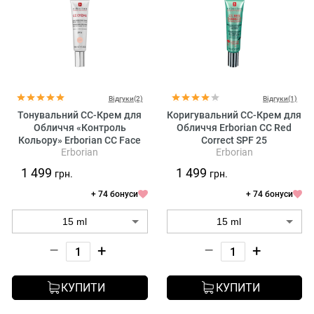
Відгуки(2)
Відгуки(1)
Тонувальний CC-Крем для
Коригувальний CC-Крем для
Обличчя «Контроль
Обличчя Erborian CC Red
Кольору» Erborian CC Face
Correct SPF 25
Erborian
Erborian
Cream Clair SPF 30
1 499
1 499
грн.
грн.
+ 74 бонуси
+ 74 бонуси
–
+
–
+
КУПИТИ
КУПИТИ