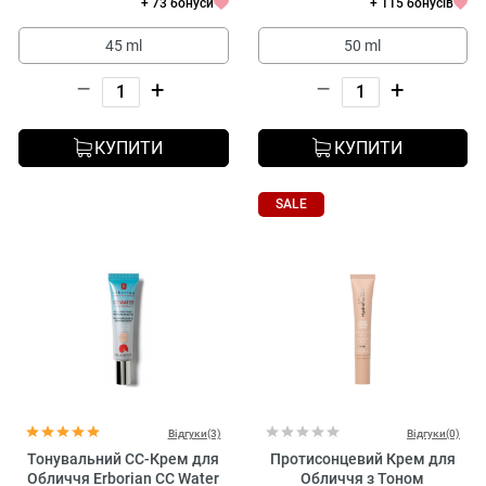
+ 73 бонуси
+ 115 бонусів
45 ml
50 ml
–
+
–
+
КУПИТИ
КУПИТИ
SALE
Відгуки(3)
Відгуки(0)
Тонувальний CC-Крем для
Протисонцевий Крем для
Обличчя Erborian CC Water
Обличчя з Тоном