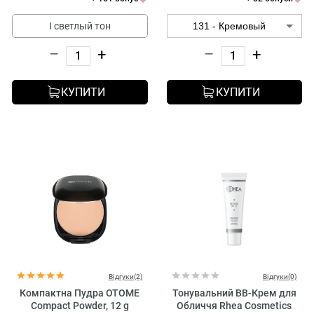
I светлый тон
–
+
–
+
КУПИТИ
КУПИТИ
Відгуки(2)
Відгуки(0)
Компактна Пудра OTOME
Тонувальний BB-Крем для
Compact Powder, 12 g
Обличчя Rhea Cosmetics