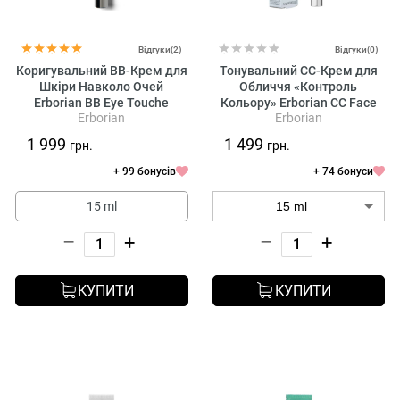
Відгуки(2)
Відгуки(0)
Коригувальний BB-Крем для
Тонувальний CC-Крем для
Шкіри Навколо Очей
Обличчя «Контроль
Erborian BB Eye Touche
Кольору» Erborian CC Face
Erborian
Erborian
Parfaite Smothing Eye Cream
Cream Dore SPF 30
+ Concealer SPF 20
1 999
1 499
грн.
грн.
+ 99 бонусів
+ 74 бонуси
15 ml
–
+
–
+
КУПИТИ
КУПИТИ