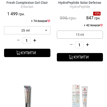
Fresh Complexion Gel Clair
HydroPeptide Solar Defense
Erborian
HydroPeptide
Tinted Broad Spectrum SPF
30
1 499
-15%
грн.
996
847
грн.
грн.
+ 74 бонуси
+ 42 бонуси
15 ml
–
+
–
+
КУПИТИ
КУПИТИ