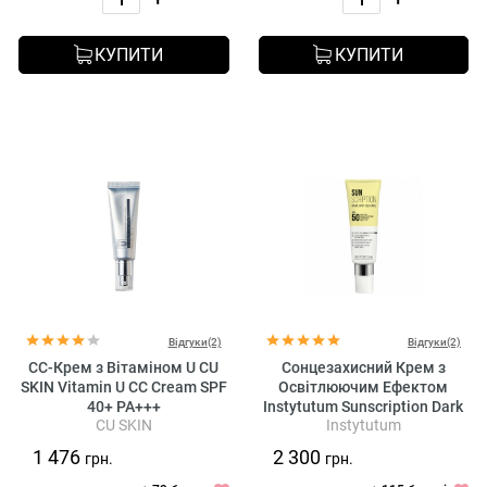
КУПИТИ
КУПИТИ
Відгуки(2)
Відгуки(2)
CC-Крем з Вітаміном U CU
Сонцезахисний Крем з
SKIN Vitamin U CC Cream SPF
Освітлюючим Ефектом
40+ PA+++
Instytutum Sunscription Dark
CU SKIN
Instytutum
Spot Defence SPF 50
1 476
2 300
грн.
грн.