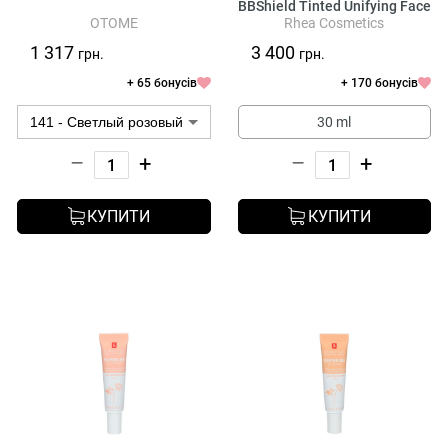
BBShield Tinted Unifying Face
OTOME
Rhea Cosmetics
Cream SPF 15
1 317
3 400
грн.
грн.
+ 65 бонусів
+ 170 бонусів
30 ml
–
+
–
+
КУПИТИ
КУПИТИ