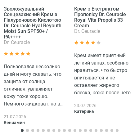
Зволожувальний
Крем з Екстрактом
Сонцезахисний Крем з
Прополісу Dr. Ceuracle
Гіалуроновою Кислотою
Royal Vita Propolis 33
Dr. Ceuracle Hyal Reyouth
Cream
Moist Sun SPF50+ /
Dr. Ceuracle
PA++++
Dr. Ceuracle
Крем имеет приятный
легкий запах, особенно
Пользовался несколько
нравиться, что быстро
дней и могу сказать, что
впитывается и не
защита от солнца
оставляет жирного
отличная, увлажняет
блеска, кожа после него и
кожу тоже хорошо.
вправду кажется более
Немного жидковат, но в
23.07.2026
упругой и свежей. Не
целом доволен. Удобно
Катерина
ожидала таких
21.07.2026
наносить на кожу,
результатов. Правда, не
Вениамин
впитывается быстро и не
заметила сильного
оставляет ощущение
лифтинга эффекта, но