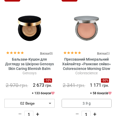
Відгуки(3)
Відгуки(1)
Бальзам-Кушон для
Пресований Мінеральний
Догляду за Шкірою Genosys
Хайлайтер «Ранкове сяйво»
Skin Caring Blemish Balm
Colorescience Morning Glow
Genosys
Colorescience
Cushion (CBC) SPF 50
Illuminator
-10%
-50%
2 970
2 341
2 673
1 171
грн.
грн.
грн.
грн.
+ 133 бонуси
+ 58 бонусів
3.9 g
–
+
–
+