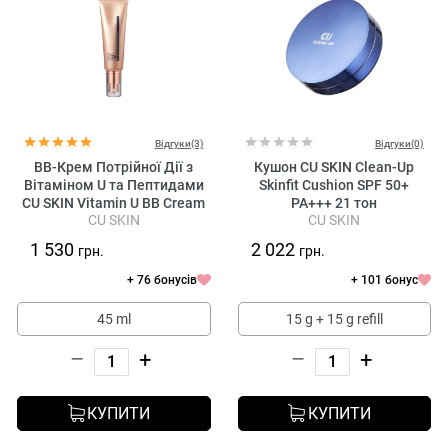
Відгуки(3)
Відгуки(0)
BB-Крем Потрійної Дії з
Кушон CU SKIN Clean-Up
Вітаміном U та Пептидами
Skinfit Cushion SPF 50+
CU SKIN Vitamin U BB Cream
PA+++ 21 тон
CU SKIN
CU SKIN
SPF 28 Pa++
1 530
2 022
грн.
грн.
+ 76 бонусів
+ 101 бонус
45 ml
15 g + 15 g refill
–
+
–
+
КУПИТИ
КУПИТИ