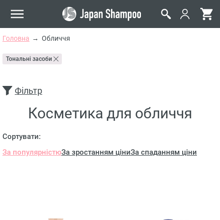
Головна
Обличчя
Тональні засоби
Фільтр
Косметика для обличчя
Сортувати:
За популярністю
За зростанням ціни
За спаданням ціни