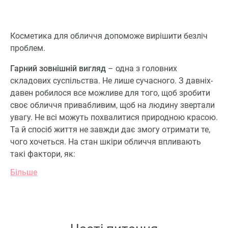
тяжести.
общее состояниє кожи
стало лучше. Для моей
чувствительной кожи
Косметика для обличчя допоможе вирішити безліч
подошел идеально,
проблем.
никаких раздражений
Гарний зовнішній вигляд
– одна з головних
или покраснений.
складових суспільства. Не лише сучасного. З давніх-
Поставила 4 звезды
давен робилося все можливе для того, щоб зробити
только потому что
своє обличчя привабливим, щоб на людину звертали
хотелось бы более
увагу. Не всі можуть похвалитися природною красою.
выраженного
Та й спосіб життя не завжди дає змогу отримати те,
антивозрастного
чого хочеться. На стан шкіри обличчя впливають
эффекта.
такі фактори, як:
Більше