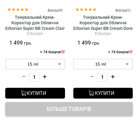
Відгуки(4)
Відгуки(1)
Тонувальний Крем-
Тонувальний Крем-
Коректор для Обличчя
Коректор для Обличчя
Erborian Super BB Cream Clair
Erborian Super BB Cream Dore
Erborian
Erborian
SPF 20
SPF 20
1 499
1 499
грн.
грн.
+ 74 бонуси
+ 74 бонуси
–
+
–
+
КУПИТИ
КУПИТИ
БІЛЬШЕ ТОВАРІВ