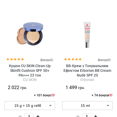
Відгуки(2)
Відгуки(4)
Кушон CU SKIN Clean-Up
BB-Крем з Тонувальним
Skinfit Cushion SPF 50+
Ефектом Erborian BB Cream
PA+++ 23 тон
Nude SPF 20
CU SKIN
Erborian
2 022
1 499
грн.
грн.
+ 101 бонус
+ 74 бонуси
–
+
–
+