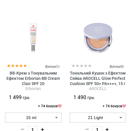
Відгуки(1)
Відгуки(0)
BB-Крем з Тонувальним
Тональний Кушон з Ефектом
Ефектом Erborian BB Cream
Сяйва AROCELL Glow Perfect
Clair SPF 20
Cushion SPF 50+ PA++++, 15 г
Erborian
AROCELL
1 499
1 490
грн.
грн.
+ 74 бонуси
+ 74 бонуси
–
+
–
+