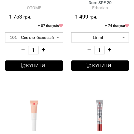
Dore SPF 20
OTOME
Erborian
1 753
1 499
грн.
грн.
+ 87 бонусів
+ 74 бонуси
–
+
–
+
КУПИТИ
КУПИТИ