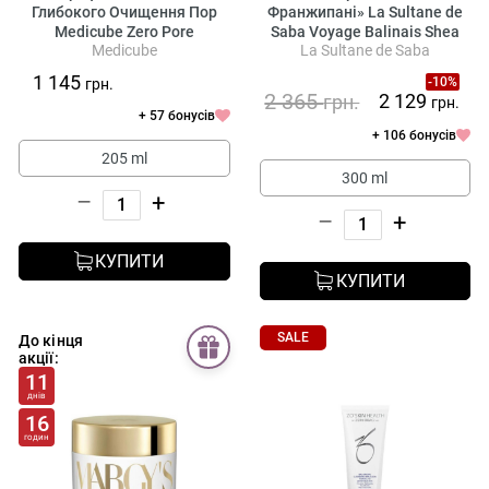
Глибокого Очищення Пор
Франжипані» La Sultane de
Medicube Zero Pore
Saba Voyage Balinais Shea
Medicube
La Sultane de Saba
Blackhead Deep Cleansing Oil
Butter Lotus and Frangipani
Flowers
1 145
-10%
грн.
2 365
2 129
грн.
грн.
+ 57 бонусів
+ 106 бонусів
205 ml
300 ml
–
+
–
+
КУПИТИ
КУПИТИ
SALE
До кінця
акції:
11
днів
16
годин