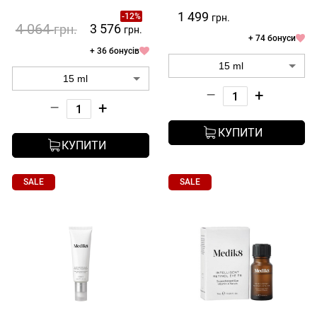
1 499
-12%
грн.
4 064
3 576
грн.
грн.
+ 74 бонуси
+ 36 бонусів
–
+
–
+
КУПИТИ
КУПИТИ
SALE
SALE