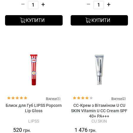
–
+
–
+
КУПИТИ
КУПИТИ
Відгуки(1)
Відгуки(2)
Блиск для Губ LIPSS Popcorn
CC-Крем з Вітаміном U CU
Lip Gloss
SKIN Vitamin U CC Cream SPF
40+ PA+++
LIPSS
CU SKIN
520
1 476
грн.
грн.