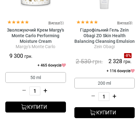
Відгуки(1)
Відгуки(3)
Зволожуючий Крем Margy's
Гідрофільний Гель Zein
Monte Carlo Performing
Obagi ZO Skin Health
Moisture Cream
Balancing Cleansing Emulsion
Margy's Monte Carlo
Zein Obagi
9 300
-8%
грн.
2 530
2 328
грн.
грн.
+ 465 бонусів
+ 116 бонусів
50 ml
200 ml
–
+
–
+
КУПИТИ
КУПИТИ