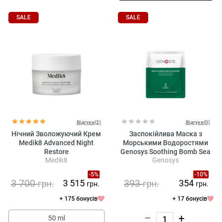
SALE
SALE
Відгуки(2)
Відгуки(0)
Нічний Зволожуючий Крем
Заспокійлива Маска з
Medik8 Advanced Night
Морськими Водоростями
Restore
Genosys Soothing Bomb Sea
Medik8
Genosys
Algae Mask
-5%
-10%
3 700
393
3 515
354
грн.
грн.
грн.
грн.
+ 175 бонусів
+ 17 бонусів
–
+
50 ml