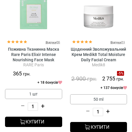
Відгуки(3)
Відгуки(1)
Поживна Тканинна Маска
Щоденний Зволожувальний
Rare Paris Elixir Intense
Крем Medik8 Total Moisture
Nourishing Face Mask
Daily Facial Cream
RARE Paris
Medik8
365
-5%
грн.
2 900
2 755
грн.
грн.
+ 18 бонусів
+ 137 бонусів
1 шт
50 ml
–
+
–
+
КУПИТИ
КУПИТИ