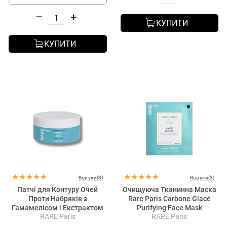
–
+
КУПИТИ
КУПИТИ
Відгуки(3)
Відгуки(3)
Патчі для Контуру Очей
Очищуюча Тканинна Маска
Проти Набряків з
Rare Paris Carbone Glacé
Гамамелісом і Екстрактом
Purifying Face Mask
RARE Paris
RARE Paris
Мальви Rare Paris Carbone
Glacé Purifying Eye Patch