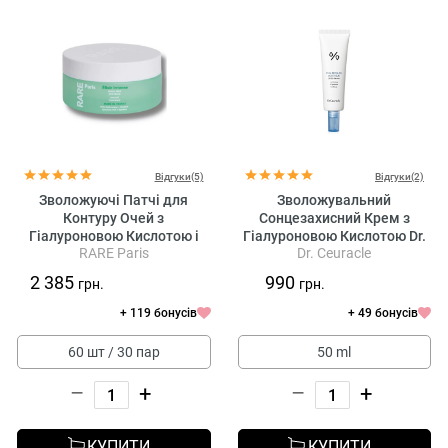
Відгуки(5)
Відгуки(2)
Зволожуючі Патчі для
Зволожувальний
Контуру Очей з
Сонцезахисний Крем з
Гіалуроновою Кислотою і
Гіалуроновою Кислотою Dr.
RARE Paris
Dr. Ceuracle
Скваланом Rare Paris Élixir
Ceuracle Hyal Reyouth Moist
Intense Nourishing Eye Patch
Sun SPF50+ / PA++++
2 385
990
грн.
грн.
+ 119 бонусів
+ 49 бонусів
60 шт / 30 пар
50 ml
–
+
–
+
КУПИТИ
КУПИТИ