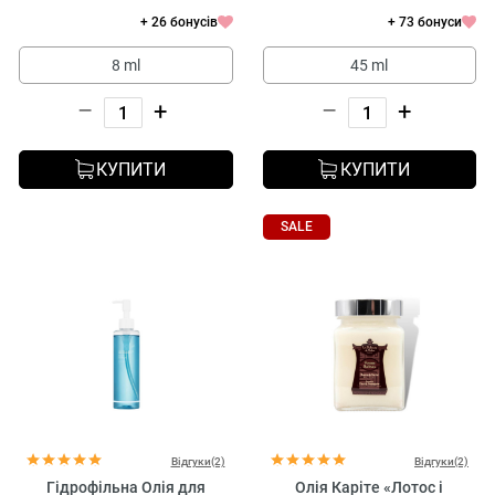
+ 26 бонусів
+ 73 бонуси
8 ml
45 ml
–
+
–
+
КУПИТИ
КУПИТИ
SALE
Відгуки(2)
Відгуки(2)
Гідрофільна Олія для
Олія Каріте «Лотос і