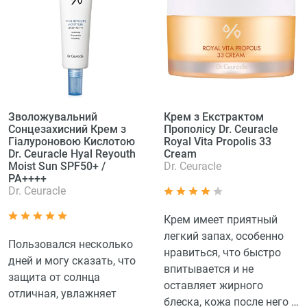
Зволожувальний
Крем з Екстрактом
Сонцезахисний Крем з
Прополісу Dr. Ceuracle
Гіалуроновою Кислотою
Royal Vita Propolis 33
Dr. Ceuracle Hyal Reyouth
Cream
Moist Sun SPF50+ /
Dr. Ceuracle
PA++++
Dr. Ceuracle
Крем имеет приятный
легкий запах, особенно
Пользовался несколько
нравиться, что быстро
дней и могу сказать, что
впитывается и не
защита от солнца
оставляет жирного
отличная, увлажняет
блеска, кожа после него и