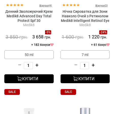
Відгуки(4)
Відгуки(2)
Денний Зволожуючий Крем
Нічна Сироватка для Зони
Medik8 Advanced Day Total
Навколо Очей з Ретинолом
Protect Spf 30
Medik8 Intelligent Retinol Eye
Medik8
Medik8
Tr
-5%
-24%
3 850
1 600
3 658
1 220
грн.
грн.
грн.
грн.
+ 182 бонуси
+ 61 бонус
50 ml
7 ml
–
+
–
+
КУПИТИ
КУПИТИ
SALE
SALE