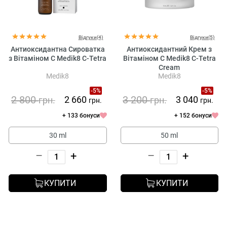
Відгуки(4)
Відгуки(5)
Антиоксидантна Сироватка
Антиоксидантний Крем з
з Вітаміном С Medik8 C-Tetra
Вітаміном C Medik8 C-Tetra
Cream
Medik8
Medik8
-5%
-5%
2 800
3 200
2 660
3 040
грн.
грн.
грн.
грн.
+ 133 бонуси
+ 152 бонуси
30 ml
50 ml
–
+
–
+
КУПИТИ
КУПИТИ