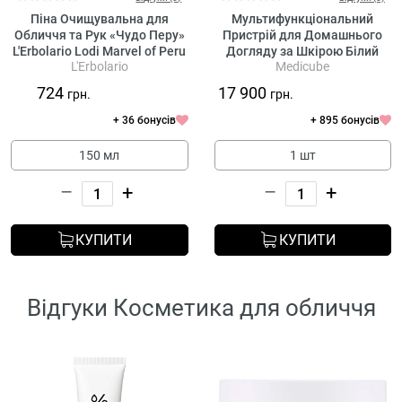
Піна Очищувальна для
Мультифункціональний
Обличчя та Рук «Чудо Перу»
Пристрій для Домашнього
L'Erbolario Lodi Marvel of Peru
Догляду за Шкірою Білий
L'Erbolario
Medicube
Face & Hands Cleansing
Medicube AGE-R Booster Pro
Mousse
X2 White (повнорозмірний)
724
17 900
грн.
грн.
+ 36 бонусів
+ 895 бонусів
150 мл
1 шт
–
+
–
+
КУПИТИ
КУПИТИ
Відгуки Косметика для обличчя