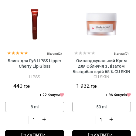
Відгуки(2)
Відгуки(0)
Блиск для Губ LIPSS Lipper
Омолоджувальний Крем
Cherry Lip Gloss
для Обличчя з Лізатом
Біфідобактерій 65 % CU SKIN
LIPSS
CU SKIN
Dr. Solution Bifida Barrier
Cream
440
1 932
грн.
грн.
+ 22 бонуси
+ 96 бонусів
8 ml
50 ml
–
+
–
+
КУПИТИ
КУПИТИ