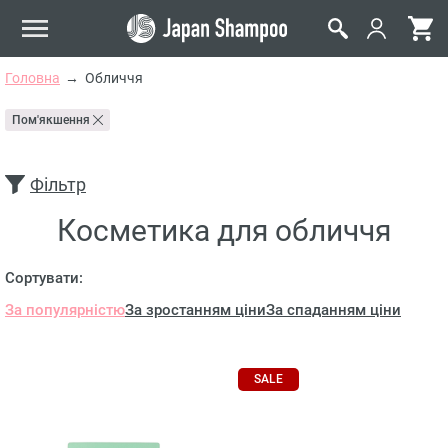
Головна
Обличчя
Пом'якшення
Фільтр
Косметика для обличчя
Сортувати:
За популярністю
За зростанням ціни
За спаданням ціни
SALE