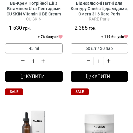
BB-Крем Потрійної Дії з
Відновлюючі Патчі для
Вітаміном U та Пептидами
Контуру Очей з Церамідами,
CU SKIN Vitamin U BB Cream
Омега 3 і 6 Rare Paris
CU SKIN
RARE Paris
SPF 28 Pa++
Exception Rosée
Regenerating Eye Patch
1 530
2 385
грн.
грн.
+ 76 бонусів
+ 119 бонусів
45 ml
60 шт / 30 пар
–
+
–
+
КУПИТИ
КУПИТИ
SALE
SALE