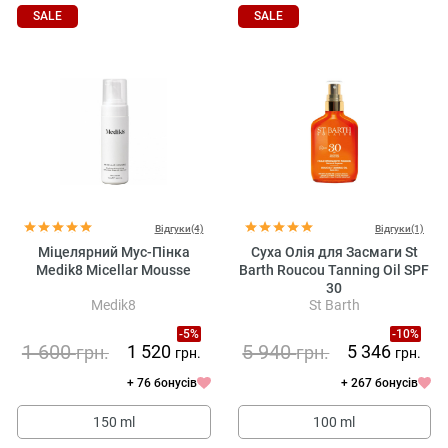
SALE
SALE
Відгуки(4)
Відгуки(1)
Міцелярний Мус-Пінка
Суха Олія для Засмаги St
Medik8 Micellar Mousse
Barth Roucou Tanning Oil SPF
30
Medik8
St Barth
-5%
-10%
1 600
5 940
1 520
5 346
грн.
грн.
грн.
грн.
+ 76 бонусів
+ 267 бонусів
150 ml
100 ml