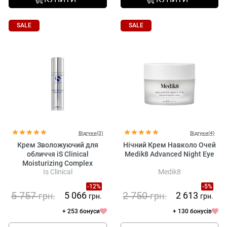
SALE
SALE
Відгуки(3)
Відгуки(4)
Крем Зволожуючий для
Нічний Крем Навколо Очей
обличчя iS Clinical
Medik8 Advanced Night Eye
Moisturizing Complex
Is Clinical
Medik8
-12%
-5%
5 757
2 750
5 066
2 613
грн.
грн.
грн.
грн.
+ 253 бонуси
+ 130 бонусів