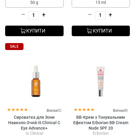
50 g
15 ml
–
+
–
+
КУПИТИ
КУПИТИ
SALE
Відгуки(1)
Відгуки(4)
Сироватка для Зони
BB-Крем з Тонувальним
Навколо Очей iS Clinical C
Ефектом Erborian BB Cream
Eye Advance+
Nude SPF 20
Is Clinical
Erborian