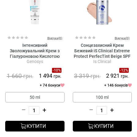
Відгуки(0)
Відгуки(0)
Інтенсивний
Сонцезахисний Крем
Зволожувальний Крем з
Бежевий iS Clinical Extreme
Гіалуроновою Кислотою
Protect PerfecTint Beige SPF
Genosys
Is Clinical
Genosys Moisture
50
Replenishing Hyaluron Cream
-10%
-12%
(MHC)
1 660
3 319
1 494
2 921
грн.
грн.
грн.
грн.
+ 74 бонуси
+ 146 бонусів
50 ml
100 ml
–
+
–
+
КУПИТИ
КУПИТИ