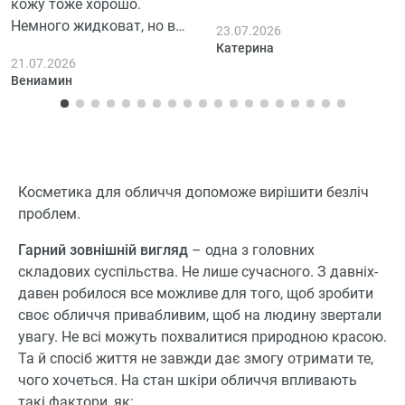
кожу тоже хорошо.
вправду кажется более
Немного жидковат, но в
23.07.2026
упругой и свежей. Не
целом доволен. Удобно
Катерина
ожидала таких
21.07.2026
наносить на кожу,
результатов. Правда, не
Вениамин
впитывается быстро и не
заметила сильного
оставляет ощущение
лифтинга эффекта, но
тяжести.
общее состояниє кожи
стало лучше. Для моей
чувствительной кожи
Косметика для обличчя допоможе вирішити безліч
подошел идеально,
проблем.
никаких раздражений
Гарний зовнішній вигляд
– одна з головних
или покраснений.
складових суспільства. Не лише сучасного. З давніх-
Поставила 4 звезды
давен робилося все можливе для того, щоб зробити
только потому что
своє обличчя привабливим, щоб на людину звертали
хотелось бы более
увагу. Не всі можуть похвалитися природною красою.
выраженного
Та й спосіб життя не завжди дає змогу отримати те,
антивозрастного
чого хочеться. На стан шкіри обличчя впливають
эффекта.
такі фактори, як: