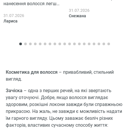
нанесення волосся легше
пользовалась 3 дня.
розчісується, воно дійсно
31.07.2026
31.07.2026
Снежана
більш гладке, хоча на
Лариса
пухнастість особливо не
вплинуло. За кілька днів
користування помітила,
що волосся виглядає
доглянутішим, блеск є,
але не якийсь там супер,
приємно, що не
Косметика для волосся
– привабливий, стильний
обважнює.
вигляд.
Зачіска
– одна з перших речей, на які звертають
увагу оточуючі. Добре, якщо волосся виглядає
здоровим, розкішні локони завжди були справжньою
прикрасою. На жаль, не завжди є можливість надати
їм гарного вигляду. Цьому заважає безліч різних
факторів, властивих сучасному способу життя: