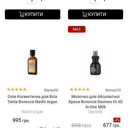
КУПИТИ
КУПИТИ
SALE
Відгуки(6)
Відгуки(10)
Олія Косметична для Всіх
Молочко для Абсолютної
Типів Волосся Nashi Argan
Краси Волоcся Davines Oi All
In One Milk
Nashi Argan
Davines
995
-3%
грн.
698
677
грн.
грн.