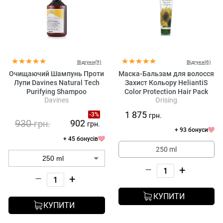
Відгуки(9)
Відгуки(6)
Очищаючий Шампунь Проти
Маска-Бальзам для волосся
Лупи Davines Natural Tech
Захист Кольору HeliantiS
Purifying Shampoo
Color Protection Hair Pack
Davines
Orising
1 875
-3%
грн.
930
902
грн.
грн.
+ 93 бонуси
+ 45 бонусів
250 ml
–
+
–
+
КУПИТИ
КУПИТИ