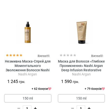
Відгуки(4)
Відгуки(0)
Незмивна Маска-Спрей для
Маска для Волосся «Глибоке
Моментального
Проникнення» Nashi Argan
Зволоження Волосся Nashi
Deep Infusion Restorative
Nashi Argan
Nashi Argan
Argan Instant Hydrating
Hydrating Mask
Styling Mask
1 245
1 590
грн.
грн.
+ 62 бонуси
+ 79 бонусів
150 ml
150 ml
–
+
–
+