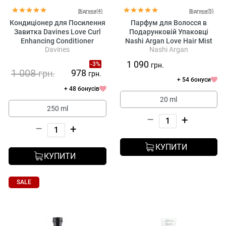
Відгуки(4)
Відгуки(5)
Кондиціонер для Посилення
Парфум для Волосся в
Завитка Davines Love Curl
Подарунковій Упаковці
Enhancing Conditioner
Nashi Argan Love Hair Mist
Davines
Nashi Argan
1 090
-3%
грн.
1 008
978
грн.
грн.
+ 54 бонуси
+ 48 бонусів
20 ml
250 ml
–
+
–
+
КУПИТИ
КУПИТИ
SALE