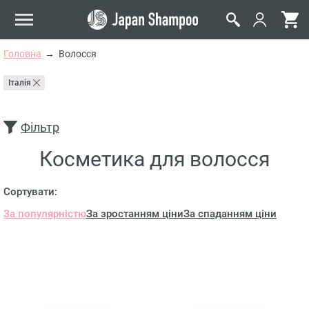
Головна
Волосся
Італія
Фільтр
Косметика для волосся
Сортувати:
За популярністю
За зростанням ціни
За спаданням ціни