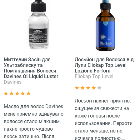
Миттєвий Засіб для
Лосьйон для Волосся від
Ультраблиску та
Лупи Eliokap Top Level
Пом'якшення Волосся
Lozione Forfora
Davines OI Liquid Luster
Eliokap Top Level
Davines
Лосьон пахнет приятно,
Масло для волос Davines
ощущения свежести на
мене приємно здивувало,
коже головы после
волосся стало м'якшим,
использования. Перхоти
пахне просто чудово
стало меньше, но не
якось затишно. Після
исчезла полностью,