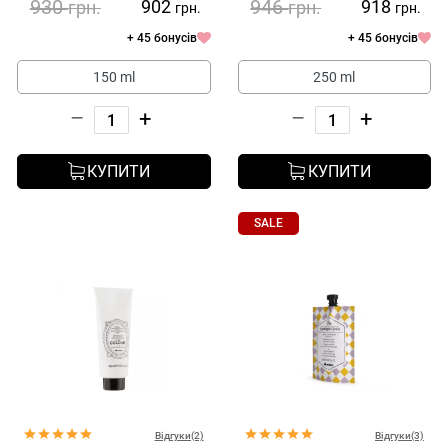
930
946
902
918
грн.
грн.
грн.
грн.
+ 45 бонусів
+ 45 бонусів
150 ml
250 ml
–
+
–
+
КУПИТИ
КУПИТИ
SALE
Відгуки(2)
Відгуки(3)