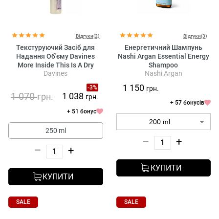
Відгуки(2)
Відгуки(3)
Текстуруючий Засіб для
Енергетичний Шампунь
Надання Об'єму Davines
Nashi Argan Essential Energy
More Inside This Is A Dry
Shampoo
Davines
Nashi Argan
Texturizer
1 150
-3%
грн.
1 070
1 038
грн.
грн.
+ 57 бонусів
+ 51 бонус
250 ml
–
+
–
+
КУПИТИ
КУПИТИ
SALE
SALE