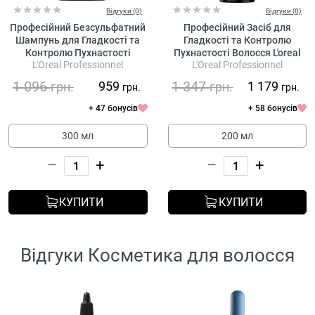
Відгуки (0)
Відгуки (0)
Професійний Безсульфатний
Професійний Засіб для
Шампунь для Гладкості та
Гладкості та Контролю
Контролю Пухнастості
Пухнастості Волосся L'oreal
L'Oreal Professionnel
L'Oreal Professionnel
Волосся L'oreal Professionnel
Professionnel Serie Expert
Serie Expert Keratin Alpha
Keratin Alpha Sleek Smooth
1 096
1 347
959
1 179
грн.
грн.
грн.
грн.
Sleek Professional Shampoo
Transformer
+ 47 бонусів
+ 58 бонусів
300 мл
200 мл
–
+
–
+
КУПИТИ
КУПИТИ
Відгуки Косметика для волосся