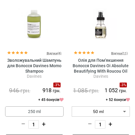
Відгуки(4)
Відгуки(11)
Зволожувальний Шампунь
Олія для Пом'якшення
для Волосся Davines Momo
Волосся Davines Oi Absolute
Shampoo
Beautifying With Roucou Oil
Davines
Davines
-3%
-3%
946
1 085
918
1 052
грн.
грн.
грн.
грн.
+ 45 бонусів
+ 52 бонуси
250 ml
–
+
–
+