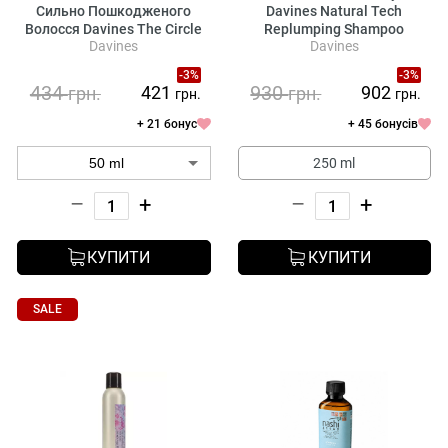
Сильно Пошкодженого
Davines Natural Tech
Волосся Davines The Circle
Replumping Shampoo
Davines
Davines
Chronicles The Renaissance
Circle
-3%
-3%
434
930
421
902
грн.
грн.
грн.
грн.
+ 21 бонус
+ 45 бонусів
250 ml
–
+
–
+
КУПИТИ
КУПИТИ
SALE