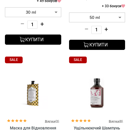
+ 49 бонусів
+ 33 бонуси
–
+
–
+
КУПИТИ
КУПИТИ
SALE
SALE
Відгуки(3)
Відгуки(8)
Маска для Відновлення
Ущільнюючий Шампунь