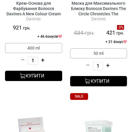
Крем-Основа для
Маска для Максимального
Фарбування Волосся
Блиску Волосся Davines The
Davines A New Colour Cream
Circle Chronicles The
Davines
Davines
Base
Spotlight Circle
921
-3%
грн.
434
421
грн.
грн.
+ 46 бонусів
+ 21 бонус
400 ml
50 ml
–
+
–
+
КУПИТИ
КУПИТИ
SALE