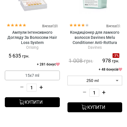
Відгуки(10)
Відгуки(1)
Ампули Інтенсивного
Кондиціонер для ламкого
Догляду За Волоссям Hair
волосся Davines Melu
Loss System
Conditioner Anti-Rottura
Orising
Davines
Lucidante
5 635
-3%
грн.
1 008
978
грн.
грн.
+ 281 бонус
+ 48 бонусів
15x7 ml
–
+
–
+
КУПИТИ
КУПИТИ