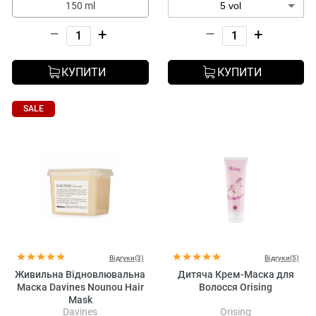
150 ml
–
+
–
+
КУПИТИ
КУПИТИ
SALE
Відгуки(3)
Відгуки(5)
Живильна Відновлювальна
Дитяча Крем-Маска для
Маска Davines Nounou Hair
Волосся Orising
Mask
Davines
Orising