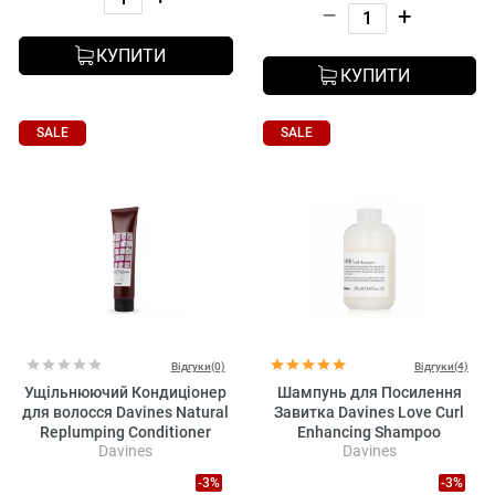
–
+
КУПИТИ
КУПИТИ
SALE
SALE
Відгуки(0)
Відгуки(4)
Ущільнюючий Кондиціонер
Шампунь для Посилення
для волосся Davines Natural
Завитка Davines Love Curl
Replumping Conditioner
Enhancing Shampoo
Davines
Davines
-3%
-3%