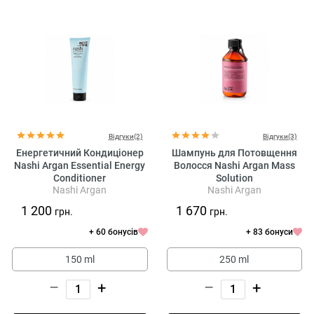
Відгуки(2)
Відгуки(3)
Енергетичний Кондиціонер
Шампунь для Потовщення
Nashi Argan Essential Energy
Волосся Nashi Argan Mass
Conditioner
Solution
Nashi Argan
Nashi Argan
1 200
1 670
грн.
грн.
+ 60 бонусів
+ 83 бонуси
150 ml
250 ml
–
+
–
+