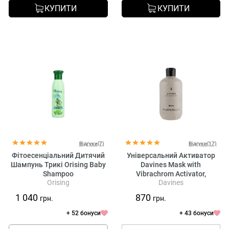
КУПИТИ
КУПИТИ
Відгуки(7)
Відгуки(17)
Фітоесенціальний Дитячий
Універсальний Активатор
Шампунь Трикі Orising Baby
Davines Mask with
Shampoo
Vibrachrom Activator,
Orising
Davines
900/1000 мл
1 040
870
грн.
грн.
+ 52 бонуси
+ 43 бонуси