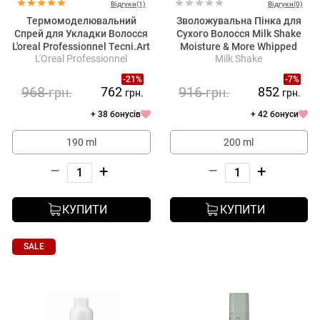
Відгуки(1)
Відгуки(0)
Термомоделювальний
Зволожувальна Пінка для
Спрей для Укладки Волосся
Сухого Волосся Milk Shake
L'oreal Professionnel Tecni.Art
Moisture & More Whipped
L'Oreal Professionnel
Milk Shake
PLI
Cream
-21%
-7%
968
916
762
852
грн.
грн.
грн.
грн.
+ 38 бонусів
+ 42 бонуси
190 ml
200 ml
–
+
–
+
КУПИТИ
КУПИТИ
SALE