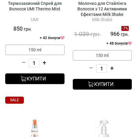
Термозахисний Спрей для
Молочко для Стайлінга
Волосся UMI Thermo Mist
Волосся з 12 Активними
Ефектами Milk Shake
UMI
Milk Shake
Incredible Milk
850
-7%
грн.
1 039
966
грн.
грн.
+ 42 бонуси
+ 48 бонусів
150 ml
150 ml
–
+
–
+
КУПИТИ
КУПИТИ
SALE