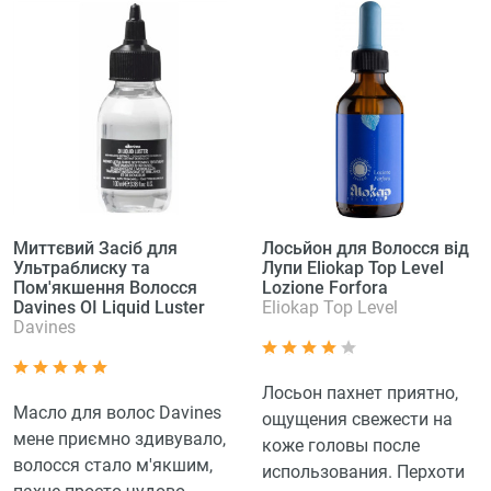
Миттєвий Засіб для
Лосьйон для Волосся від
Ультраблиску та
Лупи Eliokap Top Level
Пом'якшення Волосся
Lozione Forfora
Davines OI Liquid Luster
Eliokap Top Level
Davines
Лосьон пахнет приятно,
Масло для волос Davines
ощущения свежести на
мене приємно здивувало,
коже головы после
волосся стало м'якшим,
использования. Перхоти