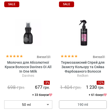
SALE
SALE
Відгуки(10)
Відгуки(3)
Молочко для Абсолютної
Термозахисний Спрей для
Краси Волоcся Davines Oi All
Захисту Кольору та Сяйва
In One Milk
Фарбованого Волосся
Davines
Redken
Redken Acidic Color Gloss
Heat Protection Treatment
-3%
-12%
698
1 404
677
1 230
грн.
грн.
грн.
грн.
+ 33 бонуси
+ 61 бонус
190 ml