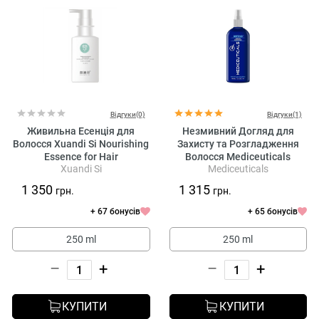
Відгуки(0)
Відгуки(1)
Живильна Есенція для
Незмивний Догляд для
Волосся Xuandi Si Nourishing
Захисту та Розгладження
Essence for Hair
Волосся Mediceuticals
Xuandi Si
Mediceuticals
Defend Leave-in Conditioner
1 350
1 315
грн.
грн.
+ 67 бонусів
+ 65 бонусів
250 ml
250 ml
–
+
–
+
КУПИТИ
КУПИТИ