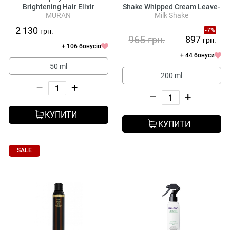
Brightening Hair Elixir
Shake Whipped Cream Leave-
MURAN
Milk Shake
In Foam
2 130
-7%
грн.
965
897
грн.
грн.
+ 106 бонусів
+ 44 бонуси
50 ml
200 ml
–
+
–
+
КУПИТИ
КУПИТИ
SALE