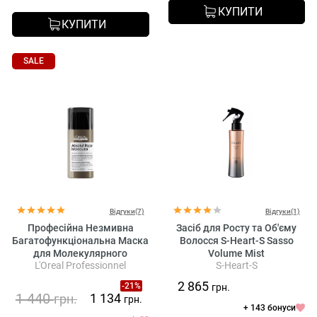
КУПИТИ
КУПИТИ
SALE
Відгуки(7)
Відгуки(1)
Професійна Незмивна
Засіб для Росту та Об'єму
Багатофункціональна Маска
Волосся S-Heart-S Sasso
для Молекулярного
Volume Mist
L'Oreal Professionnel
S-Heart-S
Відновлення Структури
Пошкодженого Волосся
2 865
-21%
грн.
L'oreal Professionnel Serie
1 440
1 134
грн.
грн.
Expert Absolut Repair
+ 143 бонуси
Molecular Leave-In Mask