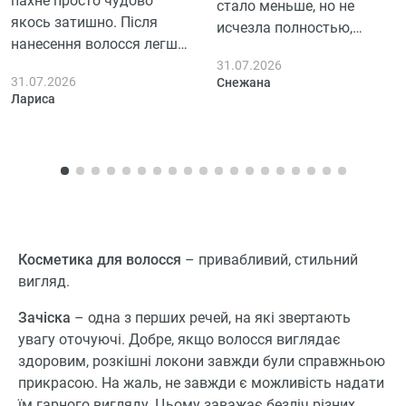
пахне просто чудово
стало меньше, но не
якось затишно. Після
исчезла полностью,
нанесення волосся легше
пользовалась 3 дня.
розчісується, воно дійсно
31.07.2026
31.07.2026
Снежана
більш гладке, хоча на
Лариса
пухнастість особливо не
вплинуло. За кілька днів
користування помітила,
що волосся виглядає
доглянутішим, блеск є,
але не якийсь там супер,
приємно, що не
Косметика для волосся
– привабливий, стильний
обважнює.
вигляд.
Зачіска
– одна з перших речей, на які звертають
увагу оточуючі. Добре, якщо волосся виглядає
здоровим, розкішні локони завжди були справжньою
прикрасою. На жаль, не завжди є можливість надати
їм гарного вигляду. Цьому заважає безліч різних