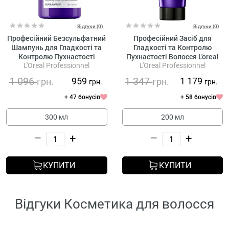
Відгуки (0)
Відгуки (0)
Професійний Безсульфатний
Професійний Засіб для
Шампунь для Гладкості та
Гладкості та Контролю
Контролю Пухнастості
Пухнастості Волосся L'oreal
L'Oreal Professionnel
L'Oreal Professionnel
Волосся L'oreal Professionnel
Professionnel Serie Expert
Serie Expert Keratin Alpha
Keratin Alpha Sleek Smooth
1 096
1 347
959
1 179
грн.
грн.
грн.
грн.
Sleek Professional Shampoo
Transformer
+ 47 бонусів
+ 58 бонусів
300 мл
200 мл
–
+
–
+
КУПИТИ
КУПИТИ
Відгуки Косметика для волосся