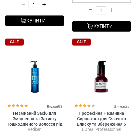
–
+
–
+
КУПИТИ
КУПИТИ
SALE
SALE
Відгуки(2)
Відгуки(2)
Незмивний Засіб для
Професійна Незмивна
Зміцнення та Захисту
Сироватка для Сяючого
Пошкодженого Волосся під
Блиску та Збереження 5
Redken
L'Oreal Professionnel
Час Термоукладання
Вимірів Колірного Спектру
Redken Extreme Play Safe
Після Фарбування Волосся