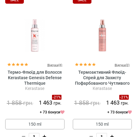
SALE
SALE
Відгуки(4)
Відгуки(2)
Термо-Флюїд для Волосся
Термоактивний Флюїд-
Kerastase Genesis Defense
Спрей для Захисту
Thermique
Пофарбованого Чутливого
Kerastase
Kerastase
та Пошкодженого Волосся
Kerastase Chroma Absolu
-21%
-21%
Serum Chroma Thermique
1 858
1 858
1 463
1 463
грн.
грн.
грн.
грн.
+ 73 бонуси
+ 73 бонуси
150 ml
150 ml
–
+
–
+