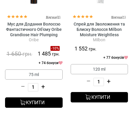
Відгуки(2)
Відгуки(1)
Мус для Додання Волоссю
Спрей для Зволоження та
Фантастичного Об'єму Oribe
Блиску Волосся Milbon
Grandiose Hair Plumping
Moisture Weightless
Oribe
Milbon
Mousse
Replenishing Mist
1 552
-10%
грн.
1 650
1 485
грн.
грн.
+ 77 бонусів
+ 74 бонуси
120 ml
75 ml
–
+
–
+
КУПИТИ
КУПИТИ