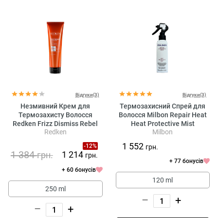
Відгуки(3)
Відгуки(3)
Незмивний Крем для
Термозахисний Спрей для
Термозахисту Волосся
Волосся Milbon Repair Heat
Redken Frizz Dismiss Rebel
Heat Protective Mist
Redken
Milbon
Tame
1 552
-12%
грн.
1 384
1 214
грн.
грн.
+ 77 бонусів
+ 60 бонусів
120 ml
250 ml
–
+
–
+