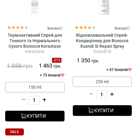
Відгуки(1)
Відгуки(1)
Термоактивний Спрей для
Відновлювальний Спрей-
Тонкого та Нормального
Кондиціонер для Волосся
Сухого Волосся Kerastase
Xuandi Si Repair Spray
Kerastase
Xuandi Si
Nutritive Lotion Thermique
Conditioner
Sublimatrice
1 350
-21%
грн.
1 858
1 463
грн.
грн.
+ 67 бонусів
+ 73 бонуси
250 ml
150 ml
–
+
–
+
КУПИТИ
КУПИТИ
SALE