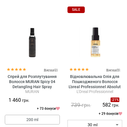
SALE
Відгуки(2)
Відгуки(5)
Спрей для Розплутування
Відновлювальна Олія для
Волосся MURAN Spicy 04
Пошкодженого Волосся
Detangling Hair Spray
L'oreal Professionnel Absolut
MURAN
L'Oreal Professionnel
Repair Oil
1 460
-21%
грн.
739
582
грн.
грн.
+ 73 бонуси
+ 29 бонусів
200 ml