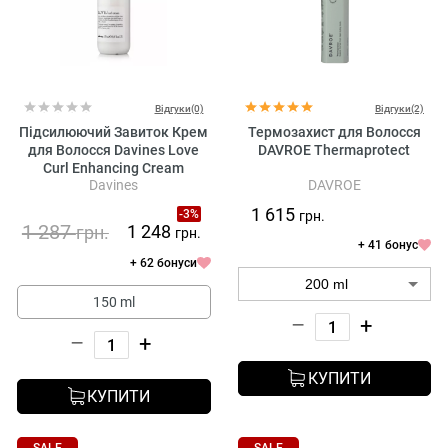
Відгуки(0)
Відгуки(2)
Підсилюючий Завиток Крем
Термозахист для Волосся
для Волосся Davines Love
DAVROE Thermaprotect
Curl Enhancing Cream
Davines
DAVROE
1 615
-3%
грн.
1 287
1 248
грн.
грн.
+ 41 бонус
+ 62 бонуси
150 ml
–
+
–
+
КУПИТИ
КУПИТИ