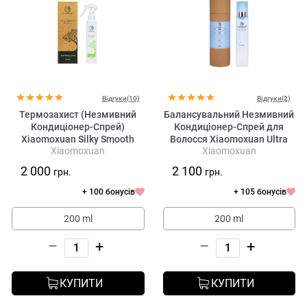
Відгуки(10)
Відгуки(2)
Термозахист (Незмивний
Балансувальний Незмивний
Кондиціонер-Спрей)
Кондиціонер-Спрей для
Xiaomoxuan Silky Smooth
Волосся Xiaomoxuan Ultra
Xiaomoxuan
Xiaomoxuan
Spray Conditioner
Balancing Spray Conditioner
2 000
2 100
грн.
грн.
+ 100 бонусів
+ 105 бонусів
200 ml
200 ml
–
+
–
+
КУПИТИ
КУПИТИ