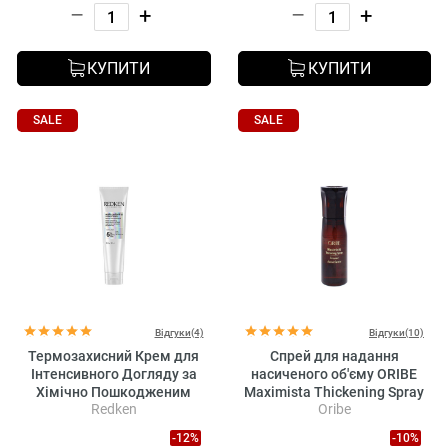
–
+
–
+
КУПИТИ
КУПИТИ
SALE
SALE
Відгуки(4)
Відгуки(10)
Термозахисний Крем для
Спрей для надання
Інтенсивного Догляду за
насиченого об'єму ORIBE
Хімічно Пошкодженим
Maximista Thickening Spray
Redken
Oribe
Волоссям Redken Acidic
Bonding Concentrate Leave-
-12%
-10%
in Treatment