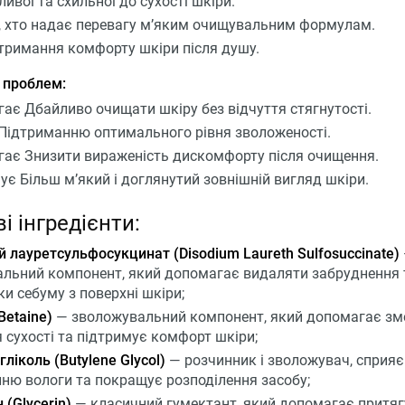
ивої та схильної до сухості шкіри.
, хто надає перевагу м’яким очищувальним формулам.
тримання комфорту шкіри після душу.
 проблем:
ає Дбайливо очищати шкіру без відчуття стягнутості.
Підтриманню оптимального рівня зволоженості.
ає Знизити вираженість дискомфорту після очищення.
ує Більш м’який і доглянутий зовнішній вигляд шкіри.
і інгредієнти:
й лауретсульфосукцинат (Disodium Laureth Sulfosuccinate)
льний компонент, який допомагає видаляти забруднення 
и себуму з поверхні шкіри;
Betaine)
— зволожувальний компонент, який допомагає з
я сухості та підтримує комфорт шкіри;
ліколь (Butylene Glycol)
— розчинник і зволожувач, сприяє
ню вологи та покращує розподілення засобу;
 (Glycerin)
— класичний гумектант, який допомагає притя