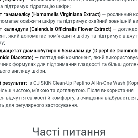
та підтримує гідратацію шкіри;
т гамамелісу (Hamamelis Virginiana Extract)
— рослинний ко
помагає освіжити шкіру та підтримує охайний зовнішній ви
 календули (Calendula Officinalis Flower Extract)
— доглядо
нт, який допомагає пом’якшити шкіру та підтримує відчут
у;
диацетат діамінобутироїл бензиламіду (Dipeptide Diaminobu
mide Diacetate)
— пептидний компонент, який використовує
чних формулах для підтримання гладкості та більш догля
ього вигляду шкіри.
 результат:
із CU SKIN Clean-Up Peptino All-In-One Wash (Кор
ільш чистою, м’якою та доглянутою. Після використання
ся відчуття свіжості й комфорту, а очищення відбувається
ть для регулярного застосування.
Часті питання