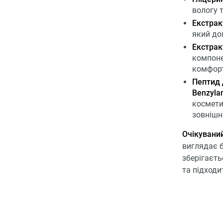
вологу 
Екстрак
який до
Екстракт
компоне
комфорт
Пептид 
Benzyla
космети
зовнішн
Очікуваний
виглядає б
зберігаєть
та підходи