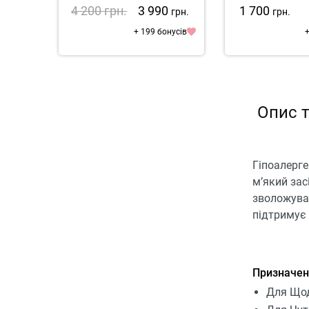
4 200
грн.
3 990
1 700
грн.
грн.
+ 199 бонусів
+
Опис т
Гіпоалерге
м’який зас
зволожува
підтримує 
Призначен
Для Щод