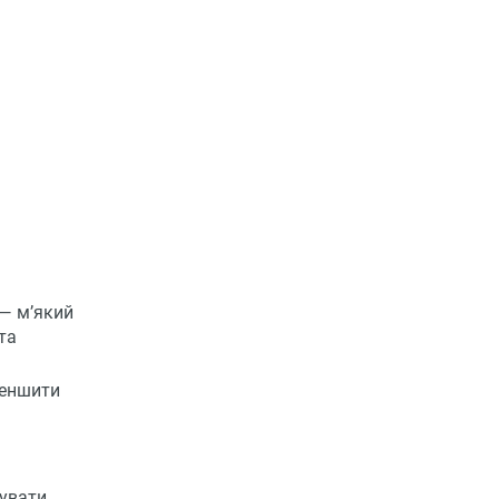
— м’який
та
меншити
гувати