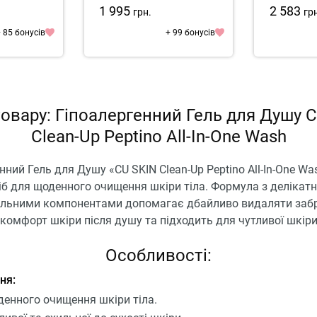
1 995
2 583
грн.
гр
 85 бонусів
+ 99 бонусів
овару: Гіпоалергенний Гель для Душу 
Clean-Up Peptino All-In-One Wash
нний Гель для Душу «CU SKIN Clean-Up Peptino All-In-One Wa
іб для щоденного очищення шкіри тіла. Формула з делікат
льними компонентами допомагає дбайливо видаляти забр
комфорт шкіри після душу та підходить для чутливої шкіри
Особливості:
ня:
енного очищення шкіри тіла.