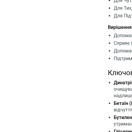
Для Чутл
Для Тих
Для Під
Вирішення
Допомаг
Сприяє 
Допомаг
Підтрим
Ключов
Динатрі
очищува
надлишк
Бетаїн (
відчутт
Бутиленг
утриман
Гліцерин