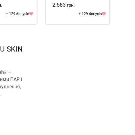
2 583
2 9
н.
грн.
+ 129 бонусів
+ 129 бонусів
CU SKIN
sh» —
ними ПАР і
уднення,
.