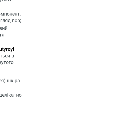
мпонент,
гляд пор;
вий
тя
tyroyl
ться в
нутого
ея) шкіра
 делікатно