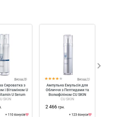
Відгуки (5)
Відгуки (1)
ва Сироватка з
Ампульна Емульсія для
Ант
м і Вітаміном U
Обличчя з Пептидами та
Облич
itamin U Serum
Волюфіліном CU SKIN
Ві
U SKIN
CU SKIN
Vitamin U Ampoule Emulsion
2 466
2 6
н.
грн.
+ 110 бонусів
+ 123 бонуси