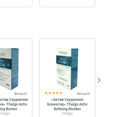
Відгуки (2)
Відгуки (5)
Актив Схуднення
«Актив Схуднення
К
я» Thalgo Activ
Блокатор» Thalgo Activ
Тонув
ning Burner
Refining Blocker
Thalgo
Thalgo