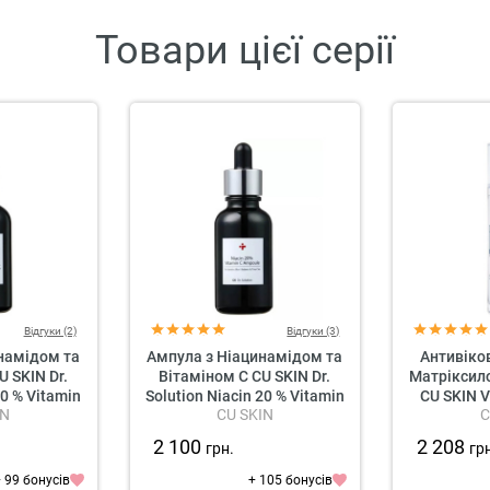
Товари цієї серії
Відгуки (2)
Відгуки (3)
намідом та
Ампула з Ніацинамідом та
Антивіко
U SKIN Dr.
Вітаміном C CU SKIN Dr.
Матріксило
10 % Vitamin
Solution Niacin 20 % Vitamin
CU SKIN V
IN
CU SKIN
C
ule
C Ampoule
2 100
2 208
грн.
гр
 99 бонусів
+ 105 бонусів