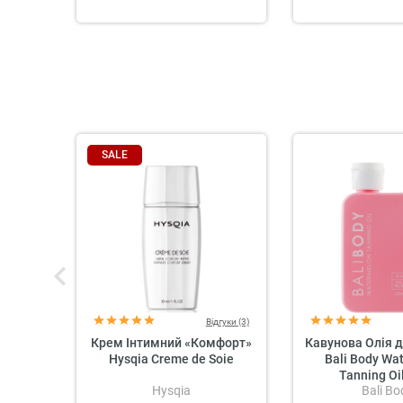
SALE
Відгуки (3)
Крем Інтимний «Комфорт»
Кавунова Олія 
Hysqia Creme de Soie
Bali Body Wa
Tanning Oi
Hysqia
Bali Bo