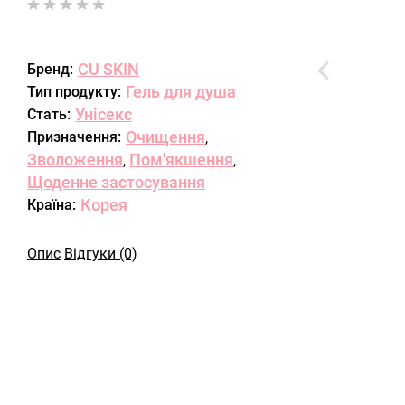
CU SKIN
Бренд:
Гель для душа
Тип продукту:
Унісекс
Стать:
Очищення
Призначення:
,
Зволоження
Пом'якшення
,
,
Щоденне застосування
Корея
Країна:
Опис
Відгуки (0)