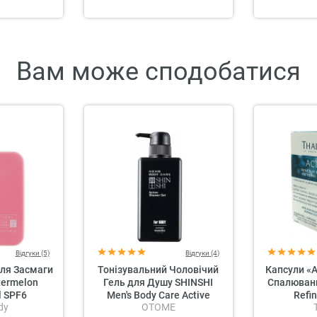
Вам може сподобатися
Відгуки (5)
Відгуки (4)
для Засмаги
Тонізувальний Чоловічий
Капсули «
termelon
Гель для Душу SHINSHI
Спалюванн
l SPF6
Men's Body Care Active
Refi
dy
OTOME
Shower Gel