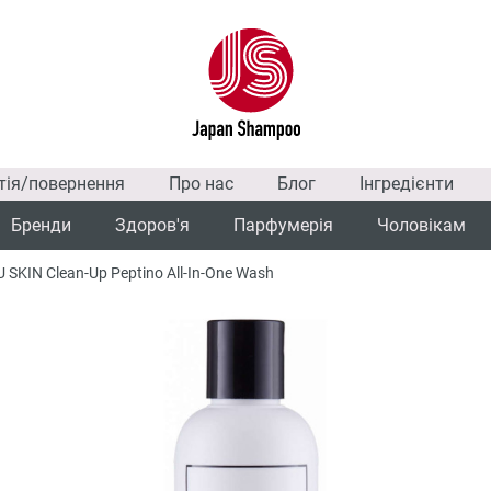
тія/повернення
Про нас
Блог
Інгредієнти
Бренди
Здоров'я
Парфумерія
Чоловікам
SKIN Clean-Up Peptino All-In-One Wash