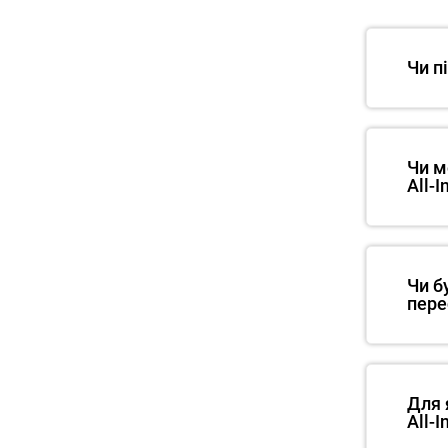
Чи п
Чи м
All-
Чи б
пере
Для 
All-