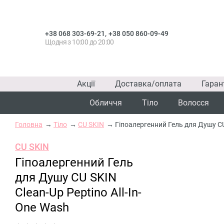
,
+38 068 303-69-21
+38 050 860-09-49
Щодня з 10:00 до 20:00
Акції
Доставка/оплата
Гаран
Обличчя
Тіло
Волосся
Головна
Тіло
CU SKIN
Гіпоалергенний Гель для Душу CU 
CU SKIN
Гіпоалергенний Гель
для Душу CU SKIN
Clean-Up Peptino All-In-
One Wash