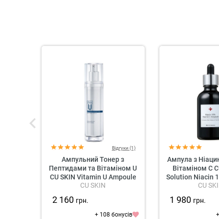
Відгуки (1)
Ампульний Тонер з
Ампула з Ніаци
Пептидами та Вітаміном U
Вітаміном C C
CU SKIN Vitamin U Ampoule
Solution Niacin 
CU SKIN
CU SK
Toner
C Ampo
2 160
1 980
грн.
грн.
+ 108 бонусів
+