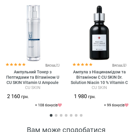
Відгуки (1)
Відгуки (2)
Ампульний Тонер з
Ампула з Ніацинамідом та
Пептидами та Вітаміном U
Вітаміном C CU SKIN Dr.
CU SKIN Vitamin U Ampoule
Solution Niacin 10 % Vitamin C
CU SKIN
CU SKIN
Toner
Ampoule
2 160
1 980
грн.
грн.
+ 108 бонусів
+ 99 бонусів
Вам може сподобатися