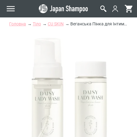
Головна
Тіло
CU SKIN
Веганська Пінка для Інтимної Гігієни із Запасним Блоком CU SKIN Daisy Lady Wash