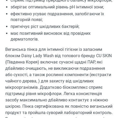
сприяє підтримці природного балансу мікрофлори;
зберігає оптимальний рівень pH інтимної зони;
ефективно усуває подразнення, запобігаючи їх
повторній появі;
пригнічує ріст шкідливих бактерій;
має позитивний висновок від провідних
дерматологів.
Веганська пінка для інтимної гігієни із запасним
блоком Daisy Lady Wash від топового бренду CU SKIN
(Південна Корея) включає сучасні щадні ПАР, які
дбайливо очищають, не викликаючи подразнення
або сухості, а також рослинні компоненти (екстракти
чайного дерева, ) для захисту від шкідливих
мікроорганізмів. Додатково біокомплекс сприяє
підтримці рівня мікрофлори. Легка консистенція
засобу максимально дбайливо контактує з ніжною
шкірою. Пінка сертифікована як повністю веганський
продукт та пройшла суворий лабораторний контроль.