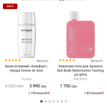
SALE
Відгуки (3)
Відгуки (5)
Крем Інтимний «Комфорт»
Кавунова Олія для Засмаги
Hysqia Creme de Soie
Bali Body Watermelon Tanning
Oil SPF6
Hysqia
Bali Body
4 200
грн.
3 990
1 700
грн.
грн.
+ 199 бонусів
+ 85 бонусів