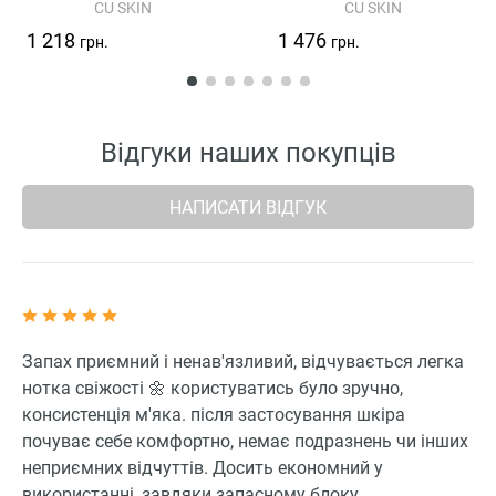
CU SKIN
CU SKIN
Vitamin U Ampoule Mist
1 218
1 476
грн.
грн.
Відгуки наших покупців
НАПИСАТИ ВІДГУК
Запах приємний і ненав'язливий, відчувається легка
нотка свіжості 🌼 користуватись було зручно,
консистенція м'яка. після застосування шкіра
почуває себе комфортно, немає подразнень чи інших
неприємних відчуттів. Досить економний у
використанні, завдяки запасному блоку.