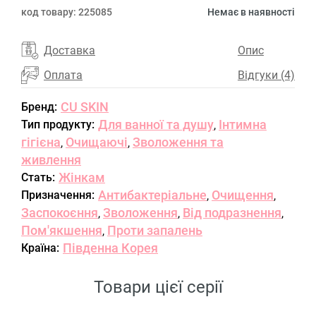
код товару:
225085
Немає в наявності
Доставка
Опис
Оплата
Відгуки (4)
CU SKIN
Бренд:
Для ванної та душу
Інтимна
Тип продукту:
,
гігієна
Очищаючі
Зволоження та
,
,
живлення
Жінкам
Стать:
Антибактеріальне
Очищення
Призначення:
,
,
Заспокоєння
Зволоження
Від подразнення
,
,
,
Пом'якшення
Проти запалень
,
Південна Корея
Країна:
Товари цієї серії