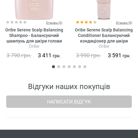
Отзывы (0)
Отзывы (8)
Oribe Serene Scalp Balancing
Oribe Serene Scalp Balancing
Shampoo - Балансуючий
Conditioner Балансуючий
шампунь для шкіри голови
кондиціонер для шкіри
Oribe
Oribe
«Справжня гармонія»
голови «Справжня гармонія»
3 790
грн.
3 411
3 990
грн.
3 591
грн.
грн.
Відгуки наших покупців
НАПИСАТИ ВІДГУК