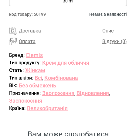
30 ml
код товару:
50199
Немає в наявності
Доставка
Опис
Оплата
Відгуки (0)
Elemis
Бренд:
Крем для обличчя
Тип продукту:
Жінкам
Стать:
Всі
Комбінована
Тип шкіри:
,
Без обмежень
Вік:
Зволоження
Відновлення
Призначення:
,
,
Заспокоєння
Великобританія
Країна:
Вам може сподобатися