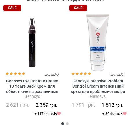
SALE
SALE
Відгуки (4)
Відгуки (4)
Genosys Eye Contour Cream
Genosys Intensive Problem
10 Years Back Крем для
Control Cream Інтенсивний
області очей з рослинними
крем для проблемної шкіри
Genosys
Genosys
стовбуровими клітинами
2 621
грн.
2 359
1 791
грн.
1 612
грн.
грн.
+ 117 бонусів
+ 80 бонусів