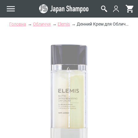
Головна
Обличчя
Elemis
Денний Крем для Обличчя для Комбінованої Шкіри Elemis Biotec Skin Energising Day Cream For Combination Skin