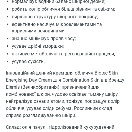
нормалізує водний баланс шкірної дерми;
робить колір обличчя більш рівним та свіжим;
вирівнює структуру шкірного покриву;
ефективно насичує мікроелементами та
корисними речовинами;
значно мінімізує прояв часу;
усуває дрібні зморшки;
активує метаболічні та регенераційні процеси;
усуває сухість.
Інноваційний денний крем для обличчя Biotec Skin
Energising Day Cream для Combination Skin від бренду
Elemis (Великобританія), призначений для
комбінованої шкіри, чудово освіжає тьмяну шкіру,
нейтралізує ознаки втоми, тонізує, покращує колір
обличчя, усуває сліди себума. Рослинний склад
сприяє розгладжуванню шкіри.
Склад: олія пачулі, гідролізований кукурудзяний