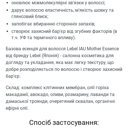
оновлює міжмолекулярні зв'язки у волоссі;
дарує волоссю еластичність, м'якість шовку та
глянсовий блиск;
запобігає вбиранню сторонніх запахів;
створює захисний бар'єр від згубних факторів (в
т.ч. УФ та термічного впливу).
Базова есенція для волосся Lebel IAU Mother Essence
від бренду Lebel (Японія) - салонна косметика для
догляду та укладання, яка має легку текстуру, що
добре розподіляється по волоссю і створює захисний
бар'єр.
Склад: комплекс клітинних мембран, олії горіха
макадамії, авокадо, оливи, розмарину, лаванди та
дамаської троянди, очеретяний сквалан, органічні
ефірні олії.
Спосіб застосування: