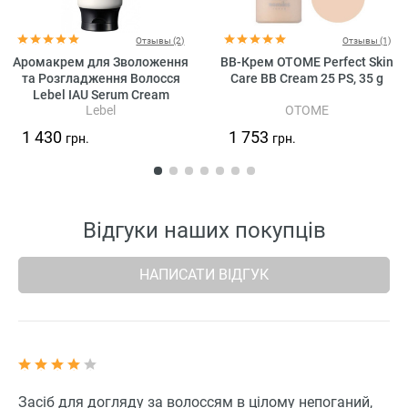
Отзывы (2)
Отзывы (1)
Аромакрем для Зволоження
ВВ-Крем OTOME Perfect Skin
та Розгладження Волосся
Care BB Cream 25 PS, 35 g
Lebel IAU Serum Cream
Lebel
OTOME
1 430
1 753
грн.
грн.
Відгуки наших покупців
НАПИСАТИ ВІДГУК
Засіб для догляду за волоссям в цілому непоганий,