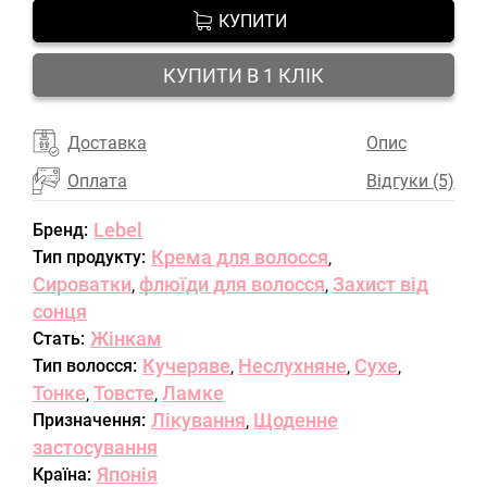
КУПИТИ
КУПИТИ В 1 КЛІК
Доставка
Опис
Оплата
Відгуки (5)
Lebel
Бренд:
Крема для волосся
Тип продукту:
,
Сироватки
флюїди для волосся
Захист від
,
,
сонця
Жінкам
Стать:
Кучеряве
Неслухняне
Сухе
Тип волосся:
,
,
,
Тонке
Товсте
Ламке
,
,
Лікування
Щоденне
Призначення:
,
застосування
Японія
Країна: