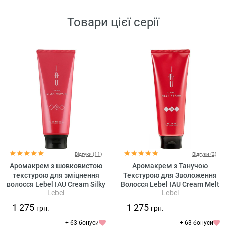
Товари цієї серії
Відгуки (11)
Відгуки (2)
Аромакрем з шовковистою
Аромакрем з Танучою
текстурою для зміцнення
Текстурою для Зволоження
волосся Lebel IAU Cream Silky
Волосся Lebel IAU Cream Melt
Lebel
Lebel
Repair
Repair
1 275
1 275
грн.
грн.
+ 63 бонуси
+ 63 бонуси