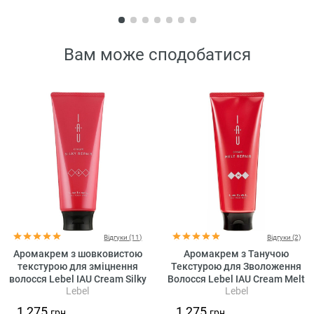
Вам може сподобатися
Відгуки (11)
Відгуки (2)
Аромакрем з шовковистою
Аромакрем з Танучою
текстурою для зміцнення
Текстурою для Зволоження
волосся Lebel IAU Cream Silky
Волосся Lebel IAU Cream Melt
Lebel
Lebel
Repair
Repair
1 275
1 275
грн.
грн.