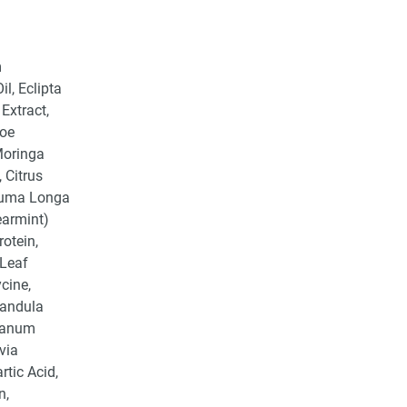
m
l, Eclipta
Extract,
loe
Moringa
 Citrus
rcuma Longa
earmint)
otein,
 Leaf
cine,
vandula
iganum
via
rtic Acid,
n,