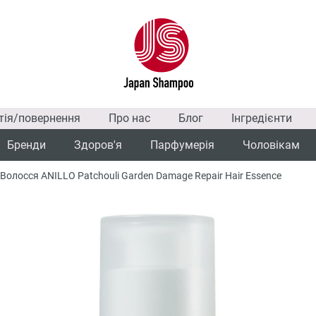
тія/повернення
Про нас
Блог
Інгредієнти
Бренди
Здоров'я
Парфумерія
Чоловікам
Волосся ANILLO Patchouli Garden Damage Repair Hair Essence