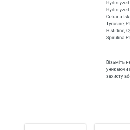
Hydrolyzed 
Hydrolyzed 
Cetraria Isl
Tyrosine, Ph
Histidine, C
Spirulina Pl
Візьміть н
уникаючи к
захисту аб