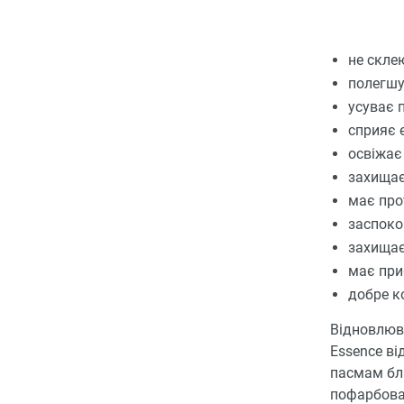
не скле
полегшу
усуває 
сприяє 
освіжає
захищає
має про
заспоко
захищає
має при
добре ко
Відновлюва
Essence ві
пасмам бли
пофарбова