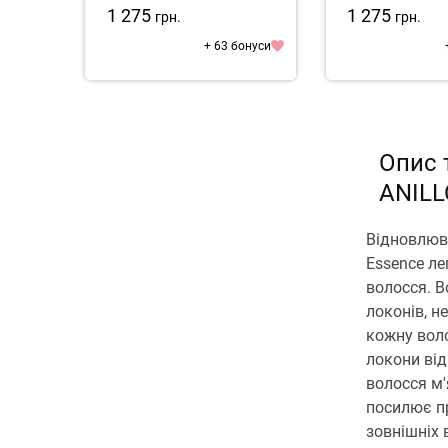
1 275
1 275
грн.
грн.
+ 63 бонуси
Опис 
ANILL
Відновлюва
Essence ле
волосся. В
локонів, н
кожну воло
локони від
волосся м
посилює пр
зовнішніх 