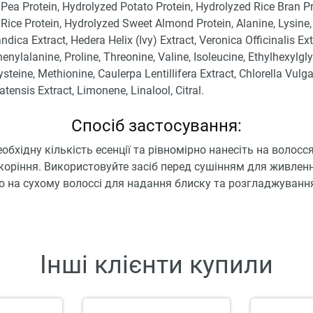
Pea Protein, Hydrolyzed Potato Protein, Hydrolyzed Rice Bran Pr
Rice Protein, Hydrolyzed Sweet Almond Protein, Alanine, Lysine, 
andica Extract, Hedera Helix (Ivy) Extract, Veronica Officinalis Ext
enylalanine, Proline, Threonine, Valine, Isoleucine, Ethylhexylgly
ysteine, Methionine, Caulerpa Lentillifera Extract, Chlorella Vulga
atensis Extract, Limonene, Linalool, Citral.
Спосіб застосування:
еобхідну кількість есенції та рівномірно нанесіть на волосся
оріння. Використовуйте засіб перед сушінням для живлен
о на сухому волоссі для надання блиску та розгладжуванн
Інші клієнти купили