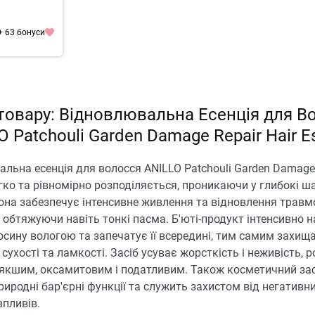
+ 63 бонуси
товару: Відновлювальна Есенція для В
O Patchouli Garden Damage Repair Hair E
льна есенція для волосся ANILLO Patchouli Garden Damage 
гко та рівномірно розподіляється, проникаючи у глибокі ш
она забезпечує інтенсивне живлення та відновлення трав
е обтяжуючи навіть тонкі пасма. Б'юті-продукт інтенсивно 
сину вологою та запечатує її всередині, тим самим захи
 сухості та ламкості. Засіб усуває жорсткість і неживість, 
'якшим, оксамитовим і податливим. Також косметичний зас
иродні бар'єрні функції та служить захистом від негативн
впливів.