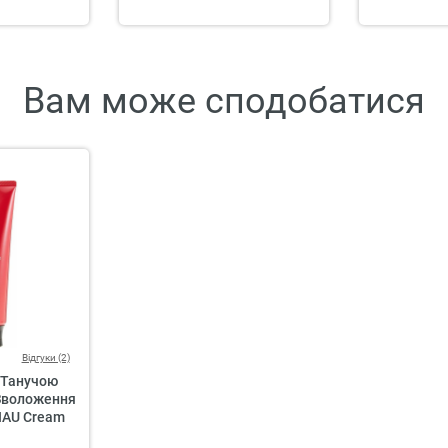
Вам може сподобатися
Відгуки (2)
 Танучою
Зволоження
 IAU Cream
pair