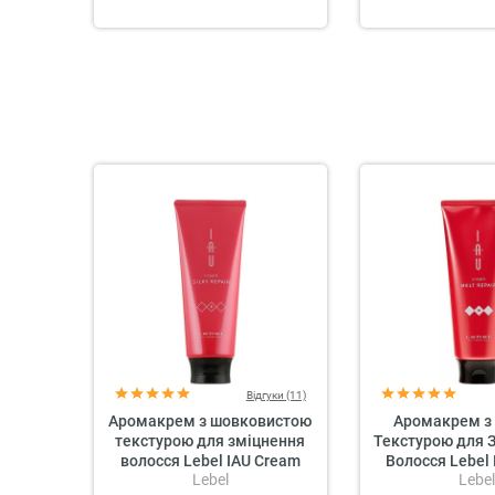
Відгуки (11)
Аромакрем з шовковистою
Аромакрем з
текстурою для зміцнення
Текстурою для 
волосся Lebel IAU Cream
Волосся Lebel
Lebel
Lebel
Silky Repair
Melt Re