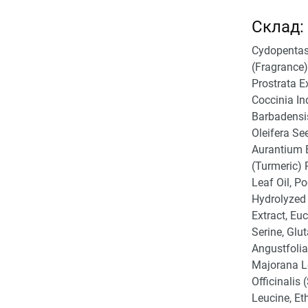
Склад:
Cydopentas
(Fragrance)
Prostrata E
Coccinia In
Barbadensis
Oleifera Se
Aurantium B
(Turmeric) 
Leaf Oil, P
Hydrolyzed
Extract, Eu
Serine, Glu
Angustfolia
Majorana Le
Officinalis
Leucine, Et