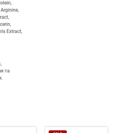
otein,
Arginine,
ract,
cerin,
ris Extract,
,
ня та
я.