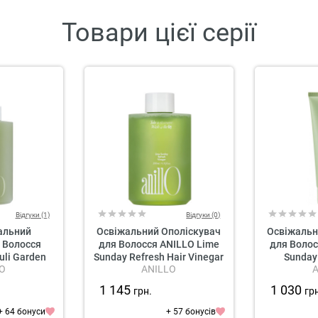
Товари цієї серії
Відгуки (1)
Відгуки (0)
альний
Освіжальний Ополіскувач
Освіжальн
 Волосся
для Волосся ANILLO Lime
для Волос
uli Garden
Sunday Refresh Hair Vinegar
Sunday 
O
ANILLO
r Shampoo
Con
1 145
1 030
грн.
гр
+ 64 бонуси
+ 57 бонусів