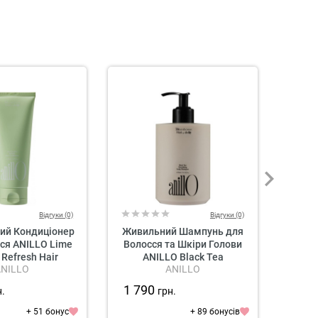
Відгуки (0)
Відгуки (0)
ий Кондиціонер
Живильний Шампунь для
Живи
ся ANILLO Lime
Волосся та Шкіри Голови
Мас
Refresh Hair
ANILLO Black Tea
Шкіри
ANILLO
ANILLO
ditioner
Nourishing Scalp Shampoo
Te
1 790
1 2
н.
грн.
+ 51 бонус
+ 89 бонусів