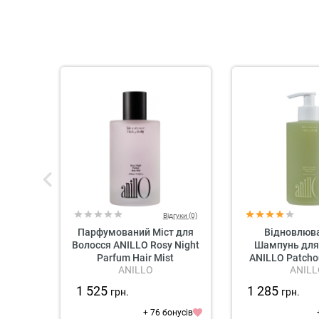
Відгуки (0)
Парфумований Міст для
Відновлюв
Волосся ANILLO Rosy Night
Шампунь для
Parfum Hair Mist
ANILLO Patcho
ANILLO
ANILL
Damage Repai
1 525
1 285
грн.
грн.
+ 76 бонусів