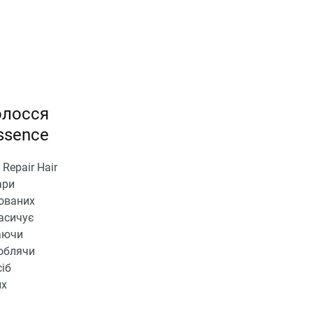
олосся
ssence
Repair Hair
ари
мованих
насичує
щаючи
роблячи
іб
их