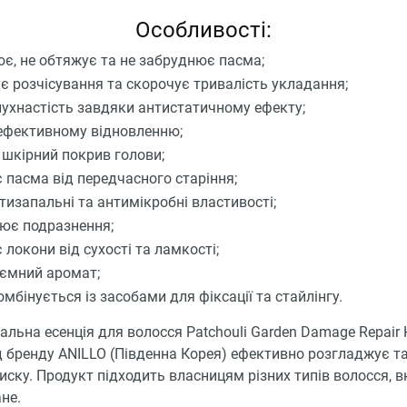
Особливості:
ює, не обтяжує та не забруднює пасма;
є розчісування та скорочує тривалість укладання;
пухнастість завдяки антистатичному ефекту;
ефективному відновленню;
 шкірний покрив голови;
 пасма від передчасного старіння;
тизапальні та антимікробні властивості;
ює подразнення;
 локони від сухості та ламкості;
ємний аромат;
мбінується із засобами для фіксації та стайлінгу.
льна есенція для волосся Patchouli Garden Damage Repair 
д бренду ANILLO (Південна Корея) ефективно розгладжує т
ску. Продукт підходить власницям різних типів волосся,
не.