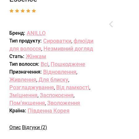
ANILLO
Бренд:
Сироватки
флюїди
Тип продукту:
,
для волосся
Незмивний догляд
,
Жінкам
Стать:
Всі
Пошкоджене
Тип волосся:
,
Відновлення
Призначення:
,
Живлення
Для блиску
,
,
Розгладжування
Від ламкості
,
,
Зміцнення
Заспокоєння
,
,
Пом'якшення
Зволоження
,
Південна Корея
Країна:
Опис
Відгуки (2)