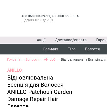
,
+38 068 303-69-21
+38 050 860-09-49
Щодня з 10:00 до 20:00
Акції
Доставка/оплата
Гаран
Обличчя
Тіло
Волосся
Головна
Волосся
ANILLO
Відновлювальна Есенція для 
ANILLO
Відновлювальна
Есенція для Волосся
ANILLO Patchouli Garden
Damage Repair Hair
Essence