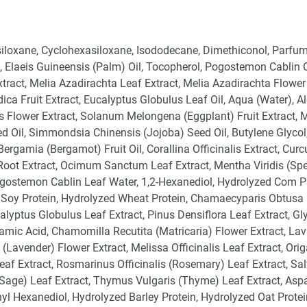
iloxane, Cyclohexasiloxane, Isododecane, Dimethiconol, Parfu
, Elaeis Guineensis (Palm) Oil, Tocopherol, Pogostemon Cablin Oi
xtract, Melia Azadirachta Leaf Extract, Melia Azadirachta Flower 
dica Fruit Extract, Eucalyptus Globulus Leaf Oil, Aqua (Water), A
 Flower Extract, Solanum Melongena (Eggplant) Fruit Extract, 
ed Oil, Simmondsia Chinensis (Jojoba) Seed Oil, Butylene Glycol,
ergamia (Bergamot) Fruit Oil, Corallina Officinalis Extract, Cu
Root Extract, Ocimum Sanctum Leaf Extract, Mentha Viridis (Sp
ogostemon Cablin Leaf Water, 1,2-Hexanediol, Hydrolyzed Com Pr
 Soy Protein, Hydrolyzed Wheat Protein, Chamaecyparis Obtusa
calyptus Globulus Leaf Extract, Pinus Densiflora Leaf Extract, Gly
tamic Acid, Chamomilla Recutita (Matricaria) Flower Extract, La
 (Lavender) Flower Extract, Melissa Officinalis Leaf Extract, Or
af Extract, Rosmarinus Officinalis (Rosemary) Leaf Extract, Sal
 (Sage) Leaf Extract, Thymus Vulgaris (Thyme) Leaf Extract, Aspa
hyl Hexanediol, Hydrolyzed Barley Protein, Hydrolyzed Oat Protei