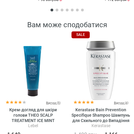
Вам може сподобатися
SALE
Відгуки (5)
Відгуки (4)
Крем-догляд для шкіри
Kerastase Bain Prevention
голови THEO SCALP
Specifique Shampoo Шампунь
TREATMENT ICE MINT
для Схильного до Випадіння
Lebel
Kerastase
Волосся