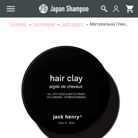
Головна
Чоловікам
Jack Henry
Матувальна Глина для Сильної Фіксації Волосся Jack Henry Hair Clay