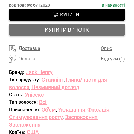
код товару:
6712028
В наявності
КУПИТИ
КУПИТИ В 1 КЛІК
Доставка
Опис
Оплата
Відгуки (1)
Jack Henry
Бренд:
Стайлінг
Глина/паста для
Тип продукту:
,
волосся
Незмивний догляд
,
Унісекс
Стать:
Всі
Тип волосся:
Об'єм
Укладання
Фіксація
Призначення:
,
,
,
Стимулювання росту
Заспокоєння
,
,
Зволоження
США
Країна: