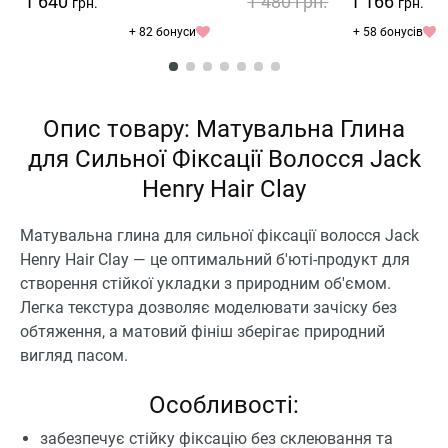
1 640
1 480
грн.
1 166
грн.
грн.
+ 82 бонуси
+ 58 бонусів
Опис товару: Матувальна Глина
для Сильної Фіксації Волосся Jack
Henry Hair Clay
Матувальна глина для сильної фіксації волосся Jack
Henry Hair Clay — це оптимальний б'юті-продукт для
створення стійкої укладки з природним об'ємом.
Легка текстура дозволяє моделювати зачіску без
обтяження, а матовий фініш зберігає природний
вигляд пасом.
Особливості:
забезпечує стійку фіксацію без склеювання та