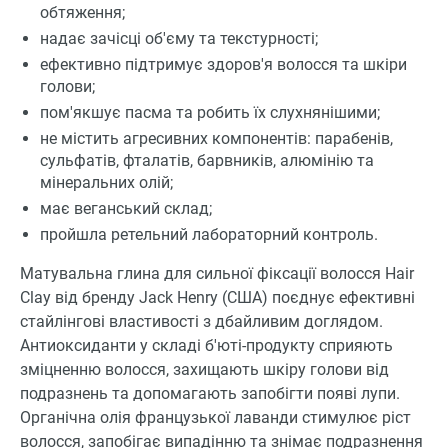
обтяження;
надає зачісці об'єму та текстурності;
ефективно підтримує здоров'я волосся та шкіри
голови;
пом'якшує пасма та робить їх слухнянішими;
не містить агресивних компонентів: парабенів,
сульфатів, фталатів, барвників, алюмінію та
мінеральних олій;
має веганський склад;
пройшла ретельний лабораторний контроль.
Матувальна глина для сильної фіксації волосся Hair
Clay від бренду Jack Henry (США) поєднує ефективні
стайлінгові властивості з дбайливим доглядом.
Антиоксиданти у складі б'юті-продукту сприяють
зміцненню волосся, захищають шкіру голови від
подразнень та допомагають запобігти появі лупи.
Органічна олія французької лаванди стимулює ріст
волосся, запобігає випадінню та знімає подразнення