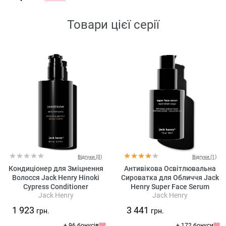
Товари цієї серії
Відгуки (0)
Відгуки (1)
Кондиціонер для Зміцнення
Антивікова Освітлювальна
Волосся Jack Henry Hinoki
Сироватка для Обличчя Jack
Cypress Conditioner
Henry Super Face Serum
Jack Henry
Jack Henry
1 923
3 441
грн.
грн.
+ 96 бонусів
+ 172 бонуси