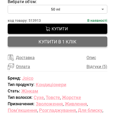
Вибрати об'єм:
код товару:
513913
В наявності
КУПИТИ
КУПИТИ В 1 КЛІК
Доставка
Опис
Оплата
Відгуки (5)
Joico
Бренд:
Кондиціонери
Тип продукту:
Жінкам
Стать:
Сухе
Товсте
Жорстке
Тип волосся:
,
,
Зволоження
Живлення
Призначення:
,
,
Пом'якшення
Розгладжування
Для блиску
,
,
,