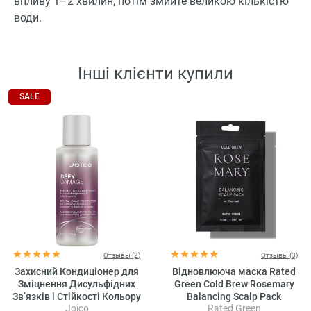
впливу 1–2 хвилин, потім змийте великою кількістю
води.
Інші клієнти купили
SALE
Отзывы (2)
Отзывы (3)
Захисний Кондиціонер для
Відновлююча маска Rated
Зміцнення Дисульфідних
Green Cold Brew Rosemary
Зв’язків і Стійкості Кольору
Balancing Scalp Pack
Joico
Rated Green
Joico Defy Damage Protective