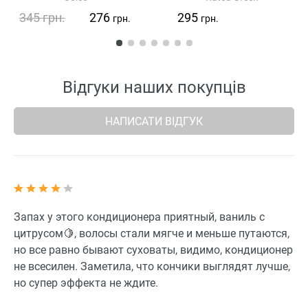
Conditioner
345
грн.
276
295
грн.
грн.
Відгуки наших покупців
НАПИСАТИ ВІДГУК
Запах у этого кондиционера приятный, ваниль с
цитрусом🍋, волосы стали мягче и меньше путаются,
но все равно бывают суховаты, видимо, кондиционер
не всесилен. Заметила, что кончики выглядят лучше,
но супер эффекта не ждите.