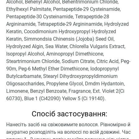
Alcohol, Behenyl Alcohol, Behentrimonium Chloride,
Ethylhexyl Palmitate, Pentapeptide-29 Cysteinamide,
Pentapeptide-30 Cysteinamide, Tetrapeptide-28
Argininamide, Tetrapeptide-29 Argininamide, Hydrolyzed
Keratin, Cocodimonium Hydroxypropyl Hydrolyzed
Keratin, Simmondsia Chinensis (Jojoba) Seed Oil,
Hydrolyzed Algin, Sea Water, Chlorella Vulgaris Extract,
Isopropyl Alcohol, Aminopropyl Dimethicone,
Steartrimonium Chloride, Sodium Citrate, Citric Acid, Peg-
90m, Peg-6 Methyl Ether Dimethicone, Iodopropynyl
Butylcarbamate, Stearyl Dihydroxypropyldimonium
Oligosaccharides, Propylene Glycol, Dmdm Hydantoin,
Limonene, Benzyl Benzoate, Fragrance, Ext. Violet 2(Ci
60730), Blue 1 (Ci42090) Yellow 5 (Ci 19140).
Спосіб застосування:
Нанесіть засіб на свіжовимите волосся. Рівномірно й
акуратно розподіліть на волоссі по всій довжині. Час