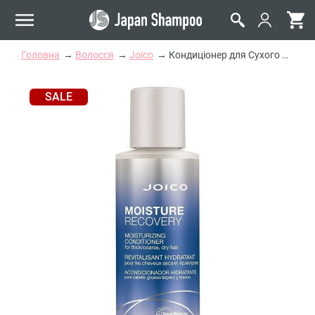
Головна
Волосся
Joico
Кондиціонер для Сухого Волосся Joico Moisture Recovery Moisturizing Conditioner
SALE