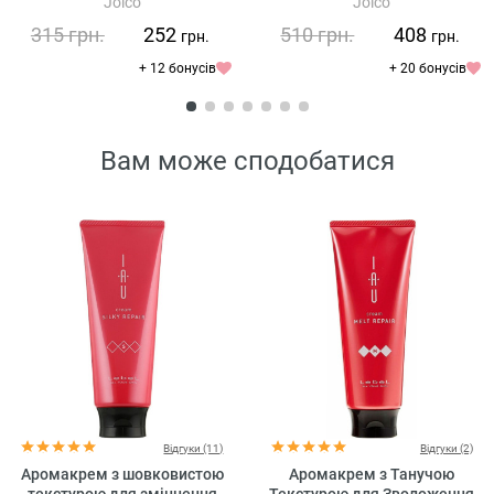
Joico
Joico
Joico Defy Damage Protective
Joico Defy Damage Protective
Shampoo
Masque
315
грн.
252
510
грн.
408
грн.
грн.
+ 12 бонусів
+ 20 бонусів
Вам може сподобатися
Відгуки (11)
Відгуки (2)
Аромакрем з шовковистою
Аромакрем з Танучою