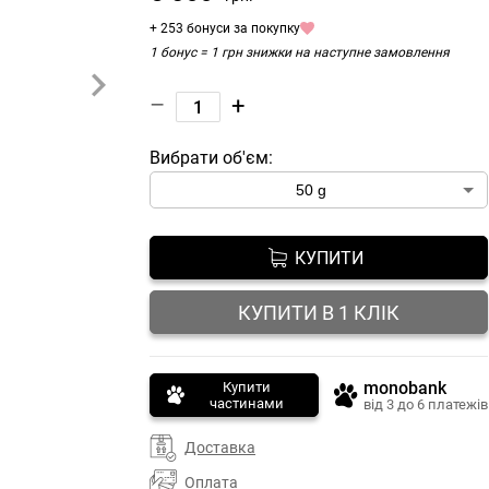
+ 253 бонуси за покупку
1 бонус = 1 грн знижки на наступне замовлення
–
+
Вибрати об'єм:
КУПИТИ
КУПИТИ В 1 КЛІК
monobank
Купити
частинами
від 3 до 6 платежів
Доставка
Оплата