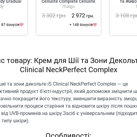
ody Gradual
Cellulite Complete Cellulite
та Живот
dy
Thalgo
Corrector
Fermete S
S
3 302
грн.
2 972
3 108
гр
грн.
 87 бонусів
+ 148 бонусів
с товару: Крем для Шії та Зони Декольт
Clinical NeckPerfect Complex
иї та зони декольте iS Clinical NeckPerfect Complex — це
тивний продукт б'юті-індустрії, який допоможе зміцнити 
начно покращити його текстуру, зменшити виразність змор
уповільнити процеси старіння та відновити шкіру після пошк
від UVB-променів на шкіру.Засіб є універсальним (підходи
 типу шкіри).
Особливості: