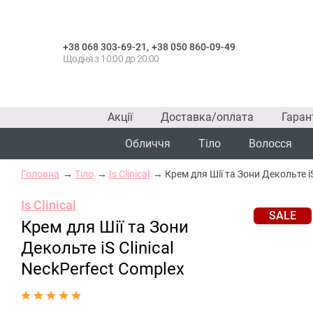
,
+38 068 303-69-21
+38 050 860-09-49
Щодня з 10:00 до 20:00
Акції
Доставка/оплата
Гаран
Обличчя
Тіло
Волосся
Головна
Тіло
Is Clinical
Крем для Шії та Зони Декольте iS
Is Clinical
SALE
Крем для Шії та Зони
Декольте iS Clinical
NeckPerfect Complex