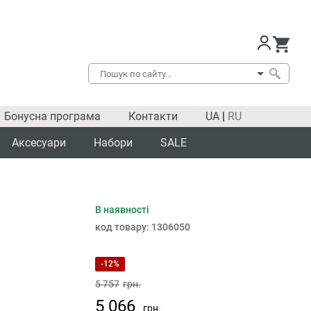
Бонусна програма
Контакти
UA
|
RU
Аксесуари
Набори
SALE
В наявності
SALE
код товару:
1306050
-12%
5 757
грн.
5 066
грн.