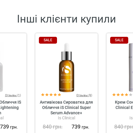
Інші клієнти купили
SALE
SALE
Отзывы (1)
Отзывы (9)
Обличчя IS
Антивікова Сироватка для
Крем Сон
Lightening
Обличчя iS Clinical Super
Clinical 
m
Serum Advance+
cal
Is Clinical
Is
739
840
грн.
739
840
грн
грн.
грн.