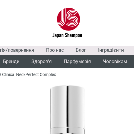
тія/повернення
Про нас
Блог
Інгредієнти
Бренди
Здоров'я
Парфумерія
Чоловікам
 Clinical NeckPerfect Complex