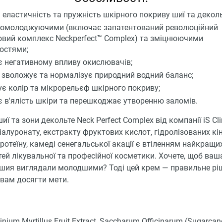
є еластичність та пружність шкірного покриву шиї та деколь
 омолоджуючими (включає запатентований революційний
овий комплекс Neckperfect™ Complex) та зміцнюючими
остями;
є негативному впливу окислювачів;
 зволожує та нормалізує природний водний баланс;
є колір та мікрорельєф шкірного покриву;
 в'ялість шкіри та перешкоджає утворенню заломів.
иї та зони декольте Neck Perfect Complex від компанії iS Cli
гіалуронату, екстракту фруктових кислот, гідролізованих кі
ротеїну, камеді сенегальської акації є втіленням найкращи
ей лікувальної та професійної косметики. Хочете, щоб ваш
 шия виглядали молодшими? Тоді цей крем — правильне рі
вам досягти мети.
inium Myrtillus Fruit Extract, Saccharum Officinarum (Sugarcane