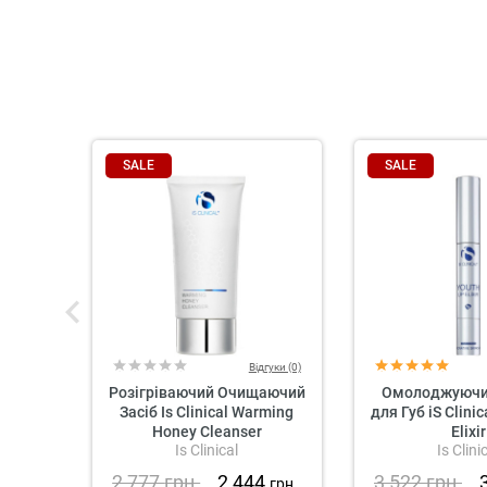
SALE
SALE
Відгуки (0)
Розігріваючий Очищаючий
Омолоджуючий
Засіб Is Clinical Warming
для Губ iS Clinic
Honey Cleanser
Elixir
Is Clinical
Is Clini
2 777
грн.
2 444
3 522
грн.
грн.