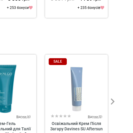
+ 253 бонуси
+ 235 бонусів
SALE
Відгуки (4)
Відгуки (0)
ем-Гель
Освіжальний Крем Після
К
ьний для Талії
Загару Davines SU Aftersun
Тонув