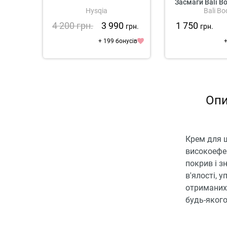
Засмаги Bali B
Hysqia
Bali Bo
Tan
4 200
грн.
3 990
1 750
грн.
грн.
+ 199 бонусів
+
Опи
Крем для ш
високоефек
покрив і з
в'ялості, 
отриманих 
будь-якого