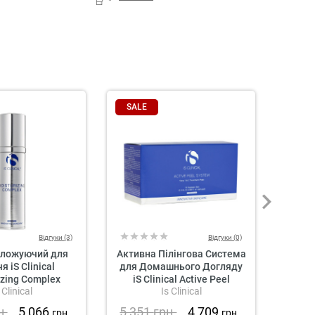
SALE
SAL
Відгуки (3)
Відгуки (0)
оложуючий для
Активна Пілінгова Система
Гель
я iS Clinical
для Домашнього Догляду
Шкіри
izing Complex
iS Clinical Active Peel
 Clinical
Is Clinical
System
н.
5 066
5 351
грн.
4 709
2 7
грн.
грн.