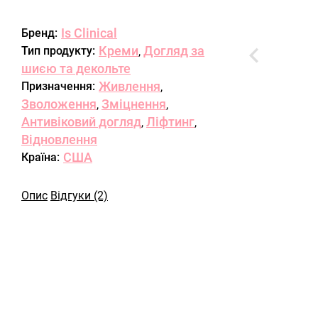
Is Clinical
Бренд:
Креми
Догляд за
Тип продукту:
,
шиєю та декольте
Живлення
Призначення:
,
Зволоження
Зміцнення
,
,
Антивіковий догляд
Ліфтинг
,
,
Відновлення
США
Країна:
Опис
Відгуки (2)