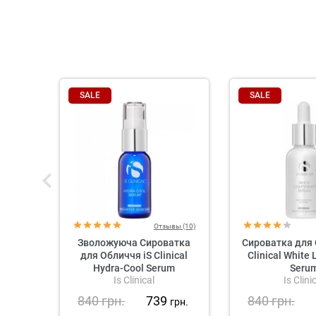
SALE
SALE
Отзывы (10)
Зволожуюча Сироватка
Сироватка для 
для Обличчя iS Clinical
Clinical White 
Hydra-Cool Serum
Seru
Is Clinical
Is Clini
840
грн.
739
840
грн.
грн.