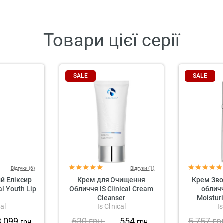
Товари цієї серії
SALE
SALE
Відгуки (6)
Відгуки (1)
 Еліксир
Крем для Очищення
Крем Зв
al Youth Lip
Обличчя iS Clinical Cream
обличч
Cleanser
Moistur
cal
Is Clinical
Is
3 099
630
грн.
554
5 757
гр
грн.
грн.