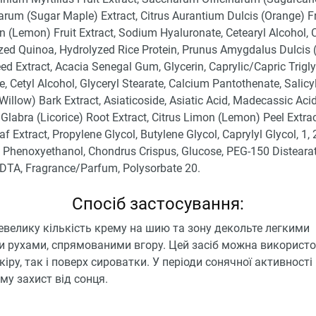
rum (Sugar Maple) Extract, Citrus Aurantium Dulcis (Orange) Fru
n (Lemon) Fruit Extract, Sodium Hyaluronate, Cetearyl Alcohol, 
zed Quinoa, Hydrolyzed Rice Protein, Prunus Amygdalus Dulcis 
d Extract, Acacia Senegal Gum, Glycerin, Caprylic/Capric Trigly
, Cetyl Alcohol, Glyceryl Stearate, Calcium Pantothenate, Salicyl
(Willow) Bark Extract, Asiaticoside, Asiatic Acid, Madecassic Acid
 Glabra (Licorice) Root Extract, Citrus Limon (Lemon) Peel Extra
f Extract, Propylene Glycol, Butylene Glycol, Caprylyl Glycol, 1, 
 Phenoxyethanol, Chondrus Crispus, Glucose, PEG-150 Distearat
DTA, Fragrance/Parfum, Polysorbate 20.
Спосіб застосування:
евелику кількість крему на шию та зону декольте легкими
 рухами, спрямованими вгору. Цей засіб можна використо
кіру, так і поверх сироватки. У періоди сонячної активності
му захист від сонця.