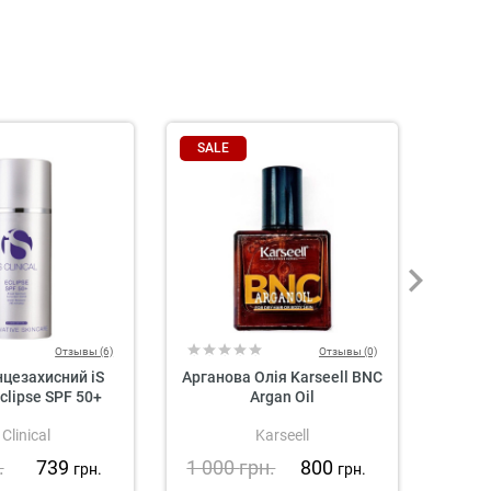
SALE
Отзывы (6)
Отзывы (0)
цезахисний iS
Арганова Олія Karseell BNC
Авто
Eclipse SPF 50+
Argan Oil
для
Advan
 Clinical
Karseell
.
739
1 000
грн.
800
76
грн.
грн.