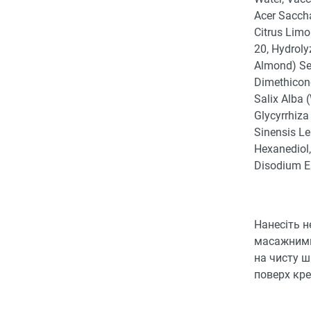
Acer Saccha
Citrus Limo
20, Hydroly
Almond) See
Dimethicone
Salix Alba 
Glycyrrhiza
Sinensis Lea
Hexanediol,
Disodium E
Нанесіть н
масажними
на чисту ш
поверх кре