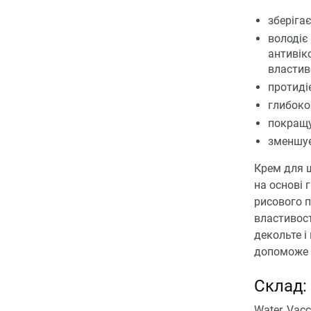
зберіга
володіє
антивік
властив
протиді
глибоко
покращу
зменшує
Крем для ш
на основі 
рисового п
властивост
декольте і
допоможе 
Склад:
Water, Vacc