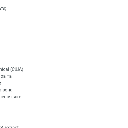
те;
nical (США)
ноа та
х
а зона
шення, яке
) Extract,