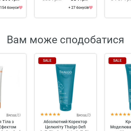
 154 бонуси
+ 27 бонусів
Вам може сподобатися
SALE
SALE
Відгуки (1)
Відгуки (7)
 Тіла з
Абсолютний Коректор
Кр
Ефектом
Целюліту Thalgo Defi
Моделювал