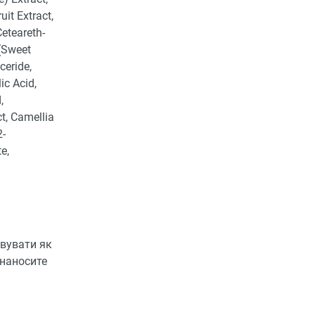
it Extract,
Ceteareth-
(Sweet
ceride,
ic Acid,
,
ct, Camellia
2-
e,
вувати як
 наносите