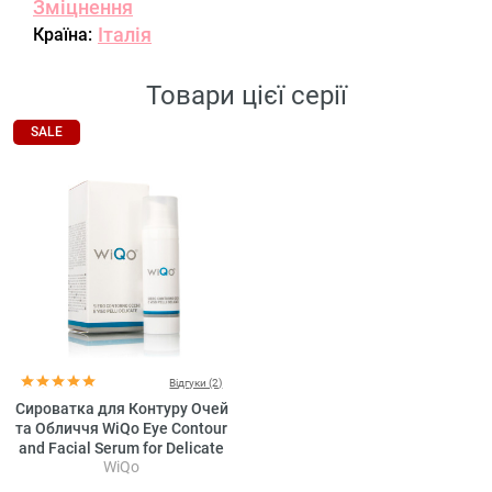
Зміцнення
Італія
Країна:
Товари цієї серії
SALE
Відгуки (2)
Сироватка для Контуру Очей
та Обличчя WiQo Eye Contour
and Facial Serum for Delicate
WiQo
Skin