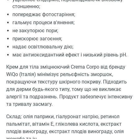
стоншенню;
попереджає фотостаріння;
гальмує процеси в'янення;
не закупорює пори;
прискорює загоєння;
надає освітлювальну дію;
має антиоксидантний ефект і низький рівень рН.
Крем для тіла зміцнюючий Crema Corpo від бренду
WiQo (Італія) мінімізує рельєфність зморшок,
покращуючи текстуру шкірного покриву. Підходить
для дерми будь-якого типу, тому що не викликає
алергії та подразнень. Продукт забезпечує інтенсивну
та тривалу засмагу.
Склад: олія паприки, гіалуронат натрію, ретинол
пальмітат, вітамін Е, гліколева кислота, екстракт
плодів винограду, екстракт плодів винограду, олія
жожоба та ін.