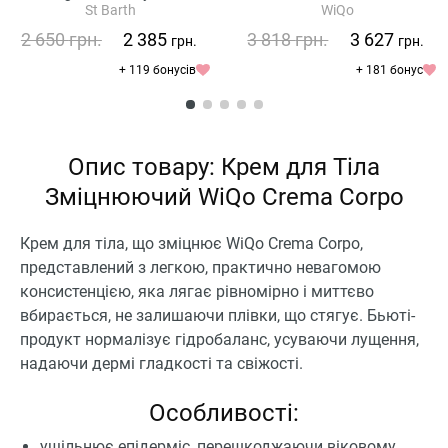
St Barth
WiQo
2 650
грн.
2 385
3 818
грн.
3 627
грн.
грн.
+ 119 бонусів
+ 181 бонус
Опис товару: Крем для Тіла
Зміцнюючий WiQo Crema Corpo
Крем для тіла, що зміцнює WiQo Crema Corpo,
представлений з легкою, практично невагомою
консистенцією, яка лягає рівномірно і миттєво
вбирається, не залишаючи плівки, що стягує. Бьюті-
продукт нормалізує гідробаланс, усуваючи лущення,
надаючи дермі гладкості та свіжості.
Особливості:
ущільнює епідерміс, перешкоджаючи віковому