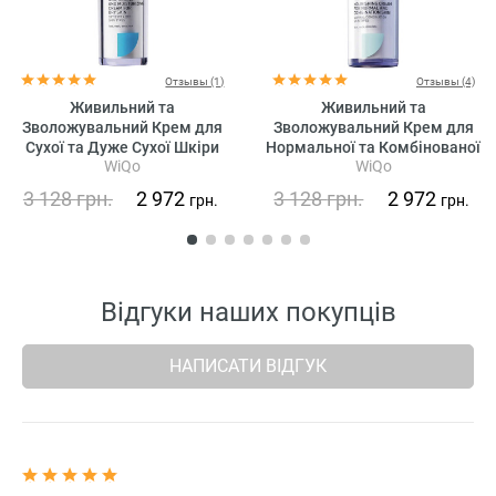
Отзывы (1)
Отзывы (4)
Живильний та
Живильний та
Зволожувальний Крем для
Зволожувальний Крем для
Сухої та Дуже Сухої Шкіри
Нормальної та Комбінованої
WiQo
WiQo
WiQo Nourishing and
Шкіри WiQo Nourishing Cream
Moisturizing Cream for Dry
for Normal and Combination
3 128
грн.
2 972
3 128
грн.
2 972
грн.
грн.
Skin
Skin
Відгуки наших покупців
НАПИСАТИ ВІДГУК