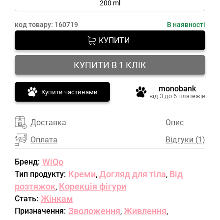
200 ml
код товару:
160719
В наявності
КУПИТИ
КУПИТИ В 1 КЛІК
monobank
Купити частинами
від 3 до 6 платежів
Доставка
Опис
Оплата
Відгуки (1)
WiQo
Бренд:
Креми
Догляд для тіла
Від
Тип продукту:
,
,
розтяжок
Корекція фігури
,
Жінкам
Стать:
Зволоження
Живлення
Призначення:
,
,