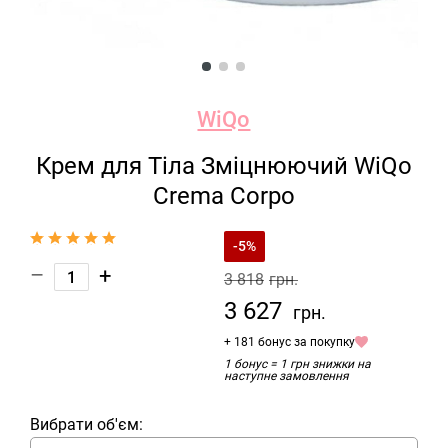
WiQo
Крем для Тіла Зміцнюючий WiQo
Crema Corpo
-5%
–
+
3 818
грн.
3 627
грн.
+ 181 бонус за покупку
1 бонус = 1 грн знижки на
наступне замовлення
Вибрати об'єм: