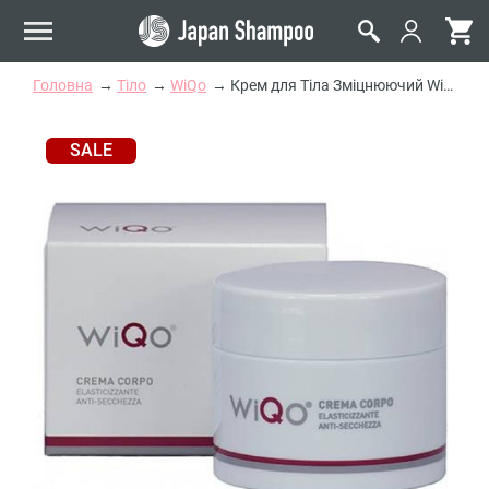
Головна
Тіло
WiQo
Крем для Тіла Зміцнюючий WiQo Crema Corpo
SALE