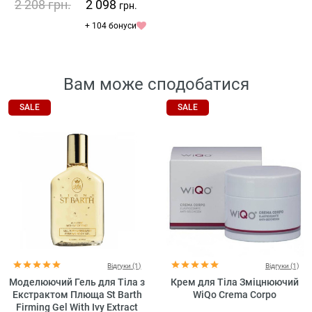
2 208
грн.
2 098
грн.
+ 104 бонуси
Вам може сподобатися
SALE
SALE
Відгуки (1)
Відгуки (1)
Моделюючий Гель для Тіла з
Крем для Тіла Зміцнюючий
Екстрактом Плюща St Barth
WiQo Crema Corpo
Firming Gel With Ivy Extract