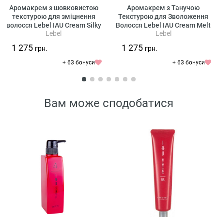
Аромакрем з шовковистою
Аромакрем з Танучою
текстурою для зміцнення
Текстурою для Зволоження
волосся Lebel IAU Cream Silky
Волосся Lebel IAU Cream Melt
Lebel
Lebel
Repair
Repair
1 275
1 275
грн.
грн.
+ 63 бонуси
+ 63 бонуси
Вам може сподобатися