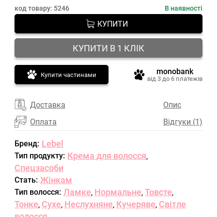
код товару:
5246
В наявності
КУПИТИ
КУПИТИ В 1 КЛІК
monobank
Купити частинами
від 3 до 6 платежів
Доставка
Опис
Оплата
Відгуки (1)
Lebel
Бренд:
Крема для волосся
Тип продукту:
,
Спецзасоби
Жінкам
Стать:
Ламке
Нормальне
Товсте
Тип волосся:
,
,
,
Тонке
Сухе
Неслухняне
Кучеряве
Світле
,
,
,
,
волосся