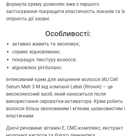
формула крему дозволяє вже з першого
застосування покращити еластичність локонів та їх
опірність дії ззовні.
Особливості:
активно живить та зволожує;
сприяє відновленню;
покращує текстуру волосся;
відновлює pH-баланс.
Інтенсивний крем для зміцнення волосся IAU Cell
Serum Melt 3 M від компанії Lebel (Японія) – це
високоякісний засіб, який наноситься після
використання сироватки-активатора. Крем робить
волосся більш зволоженим і м'яким, шовковистим і
еластичним.
Діючі речовини: вітамін Е, СМС-комплекс, екстракт
молочної кислоти та білого лімнантесу.