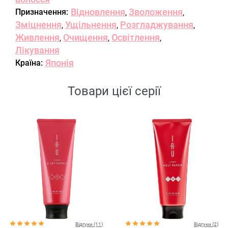
Відновлення
Зволоження
Призначення:
,
,
Зміцнення
Ущільнення
Розгладжування
,
,
,
Живлення
Очищення
Освітлення
,
,
,
Лікування
Японія
Країна:
Товари цієї серії
Відгуки (11)
Відгуки (2)