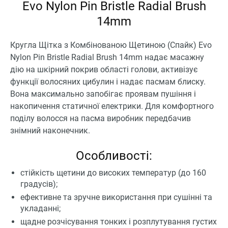
Evo Nylon Pin Bristle Radial Brush
14mm
Кругла Щітка з Комбінованою Щетиною (Спайк) Evo
Nylon Pin Bristle Radial Brush 14mm надає масажну
дію на шкірний покрив області голови, активізує
функції волосяних цибулин і надає пасмам блиску.
Вона максимально запобігає проявам пушіння і
накопичення статичної електрики. Для комфортного
поділу волосся на пасма виробник передбачив
знімний наконечник.
Особливості:
стійкість щетини до високих температур (до 160
градусів);
ефективне та зручне використання при сушінні та
укладанні;
щадне розчісування тонких і розплутування густих