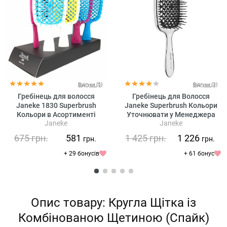
Відгуки (5)
Відгуки (3)
Гребінець для волосся
Гребінець для Волосся
Janeke 1830 Superbrush
Janeke Superbrush Кольори
Кольори в Асортименті
Уточнювати у Менеджера
Janeke
Janeke
Уточнювати у Менеджера
Silver
675
грн.
581
1 425
грн.
1 226
грн.
грн.
+ 29 бонусів
+ 61 бонус
Опис товару: Кругла Щітка із
Комбінованою Щетиною (Спайк)