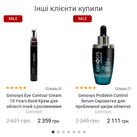
Інші клієнти купили
SALE
SALE
Отзывы (4)
Отзывы (1)
Genosys Eye Contour Cream
Genosys Problem Control
10 Years Back Крем для
Serum Сироватка для
області очей з рослинними
проблемної шкіри обличчя
Genosys
Genosys
стовбуровими клітинами
2 621
грн.
2 359
2 345
грн.
2 111
грн.
грн.