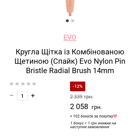
EVO
Кругла Щітка із Комбінованою
Щетиною (Спайк) Evo Nylon Pin
Bristle Radial Brush 14mm
-12%
–
+
2 339
грн.
2 058
грн.
+ 102 бонуси за покупку
1 бонус = 1 грн знижки на
наступне замовлення