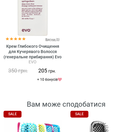
Відгуки (3)
Крем Глибокого Очищення
для Кучерявого Волосся
(генеральне прибирання) Evo
EVO
Springsclean Deep Clean
Rinse
350
грн.
205
грн.
+ 10 бонусів
Вам може сподобатися
SALE
SALE