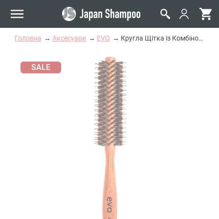
Головна
Аксесуари
EVO
Кругла Щітка із Комбінованою Щетиною (Спайк) Evo Nylon Pin Bristle Radial Brush 14mm
SALE