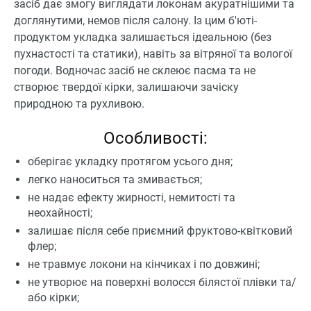
засіб дає змогу виглядати локонам акуратнішими та
доглянутими, немов після салону. Із цим б'юті-
продуктом укладка залишається ідеальною (без
пухнастості та статики), навіть за вітряної та вологої
погоди. Водночас засіб не склеює пасма та не
створює твердої кірки, залишаючи зачіску
природною та рухливою.
Особливості:
оберігає укладку протягом усього дня;
легко наноситься та змивається;
не надає ефекту жирності, немитості та
неохайності;
залишає після себе приємний фруктово-квітковий
флер;
не травмує локони на кінчиках і по довжині;
не утворює на поверхні волосся білястої плівки та/
або кірки;