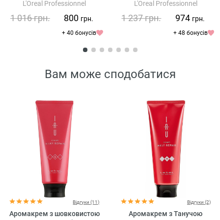
L'Oreal Professionnel
L'Oreal Professionnel
Serie Expert Vitamino Color A-
Serie Expert Absolut Repair
ox 10 In 1
Gold Quinoa + Protein Mask
1 016
грн.
800
1 237
грн.
974
грн.
грн.
+ 40 бонусів
+ 48 бонусів
Вам може сподобатися
Відгуки (11)
Відгуки (2)
Аромакрем з шовковистою
Аромакрем з Танучою