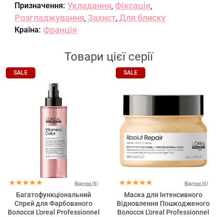
Укладання
Фіксація
Призначення:
,
,
Розгладжування
Захист
Для блиску
,
,
Франція
Країна:
Товари цієї серії
SALE
SALE
Відгуки (6)
Відгуки (6)
Багатофункціональний
Маска для Інтенсивного
Спрей для Фарбованого
Відновлення Пошкодженого
Волосся L'oreal Professionnel
Волосся L'oreal Professionnel