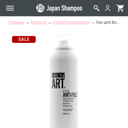
Головна
Волосся
L'Oreal Professionnel
Лак для Волосся Сильної Фіксації з Антистатичним Ефектом L'oreal Professionnel Tecni.Art Fix Anti-Frizz
SALE