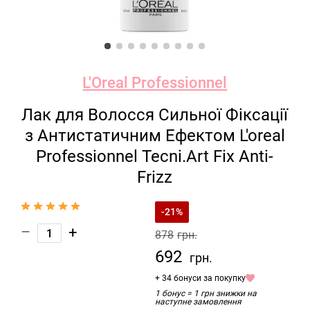
L'Oreal Professionnel
Лак для Волосся Сильної Фіксації
з Антистатичним Ефектом L'oreal
Professionnel Tecni.Art Fix Anti-
Frizz
-21%
–
+
878
грн.
692
грн.
+ 34 бонуси за покупку
1 бонус = 1 грн знижки на
наступне замовлення