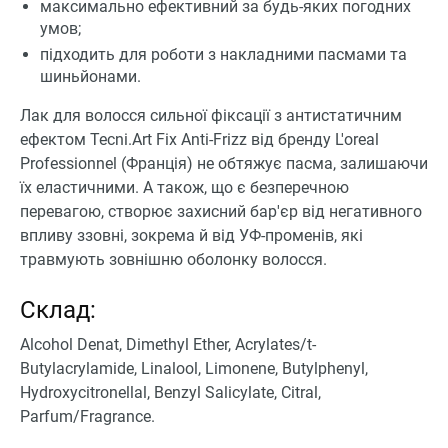
максимально ефективний за будь-яких погодних
умов;
підходить для роботи з накладними пасмами та
шиньйонами.
Лак для волосся сильної фіксації з антистатичним
ефектом Tecni.Art Fix Anti-Frizz від бренду L'oreal
Professionnel (Франція) не обтяжує пасма, залишаючи
їх еластичними. А також, що є безперечною
перевагою, створює захисний бар'єр від негативного
впливу ззовні, зокрема й від УФ-променів, які
травмують зовнішню оболонку волосся.
Склад:
Alcohol Denat, Dimethyl Ether, Acrylates/t-
Butylacrylamide, Linalool, Limonene, Butylphenyl,
Hydroxycitronellal, Benzyl Salicylate, Citral,
Parfum/Fragrance.