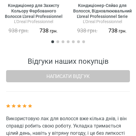
Кондиціонер для Захисту
Кондиціонер-Сяйво для
Кольору Фарбованого
Волосся, Відновлюювальний
Волосся L'oreal Professionnel
L'oreal Professionnel Serie
L'Oreal Professionnel
L'Oreal Professionnel
Serie Expert Vitamino Color
Expert Blondifier Illuminating
Resveratrol Conditioner
Conditioner
938
грн.
738
938
грн.
738
грн.
грн.
Відгуки наших покупців
НАПИСАТИ ВІДГУК
Використовую лак для волосся вже кілька днів, і він
справді робить свою роботу. Укладка тримається
цілий день, навіть у вітряну погоду, і це без липкості