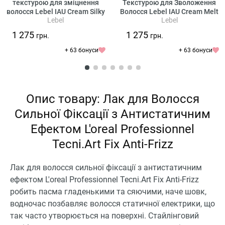
текстурою для зміцнення
Текстурою для Зволоження
волосся Lebel IAU Cream Silky
Волосся Lebel IAU Cream Melt
Lebel
Lebel
Repair
Repair
1 275
1 275
грн.
грн.
+ 63 бонуси
+ 63 бонуси
Опис товару: Лак для Волосся
Сильної Фіксації з Антистатичним
Ефектом L'oreal Professionnel
Tecni.Art Fix Anti-Frizz
Лак для волосся сильної фіксації з антистатичним
ефектом L'oreal Professionnel Tecni.Art Fix Anti-Frizz
робить пасма гладенькими та сяючими, наче шовк,
водночас позбавляє волосся статичної електрики, що
так часто утворюється на поверхні. Стайлінговий