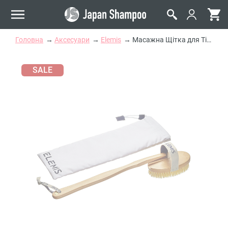
Головна
Аксесуари
Elemis
Масажна Щітка для Тіла Elemis Body Detox Skin Brush
SALE