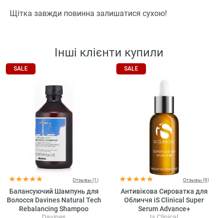
Щітка завжди повинна залишатися сухою!
Інші клієнти купили
SALE
SALE
Отзывы (1)
Отзывы (9)
Балансуючий Шампунь для
Антивікова Сироватка для
Волосся Davines Natural Tech
Обличчя iS Clinical Super
Rebalancing Shampoo
Serum Advance+
Davines
Is Clinical