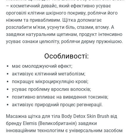
– косметичний девайс, який ефективно усуває
ороговілі клітини шкірного покриву, роблячи його
ніжним та привабливим. Щітка допомагає
розслабити м'язи, усунути біль, спазми, втому. А
завдяки натуральним щетинам, продукт інтенсивно
усуває ознаки целюліту, роблячи дерму пружнішою.
Особливості:
має омолоджуючий ефект;
активізує клітинний метаболізм;
покращує мікроциркуляцію крові;
усуває проблему врослих волосків;
позитивно впливає на виведення токсинів;
активізує природний процес регенерації.
Масажна щітка для тіла Body Detox Skin Brush від
бренду Elemis (Великобританія) завдяки
інноваційним технологіям є універсальним засобом