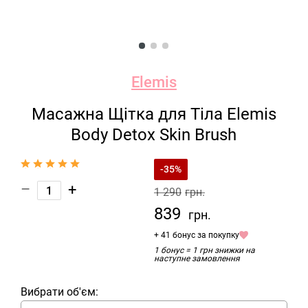
Elemis
Масажна Щітка для Тіла Elemis
Body Detox Skin Brush
-35%
–
+
1 290
грн.
839
грн.
+ 41 бонус за покупку
1 бонус = 1 грн знижки на
наступне замовлення
Вибрати об'єм: