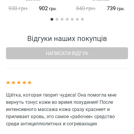
930
грн.
902
840
грн.
739
грн.
грн.
Відгуки наших покупців
НАПИСАТИ ВІДГУК
Щётка, которая творит чудеса! Она помогла мне
вернуть тонус кожи во время похудения! После
интенсивного массажа кожа сразу краснеет и
приливает кровь, это самое «рабочее» средство
среди антицеллюлитных и согревающих