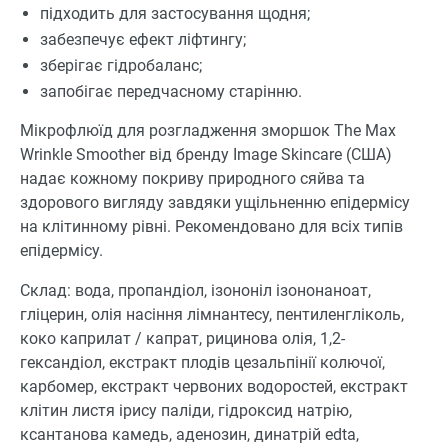
підходить для застосування щодня;
забезпечує ефект ліфтингу;
зберігає гідробаланс;
запобігає передчасному старінню.
Мікрофлюїд для розгладження зморшок The Max
Wrinkle Smoother від бренду Image Skincare (США)
надає кожному покриву природного сяйва та
здорового вигляду завдяки ущільненню епідермісу
на клітинному рівні. Рекомендовано для всіх типів
епідермісу.
Склад: вода, пропандіол, ізононіл ізононаноат,
гліцерин, олія насіння лімнантесу, пентиленгліколь,
коко каприлат / капрат, рицинова олія, 1,2-
гександіол, екстракт плодів цезальпінії колючої,
карбомер, екстракт червоних водоростей, екстракт
клітин листя ірису паліди, гідроксид натрію,
ксантанова камедь, аденозин, динатрій edta,