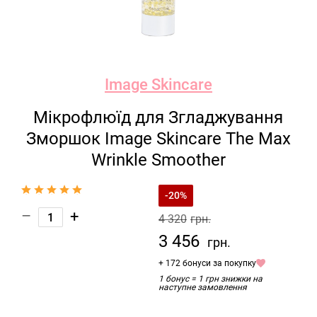
Image Skincare
Мікрофлюїд для Згладжування
Зморшок Image Skincare The Max
Wrinkle Smoother
-20%
–
+
4 320
грн.
3 456
грн.
+ 172 бонуси за покупку
1 бонус = 1 грн знижки на
наступне замовлення