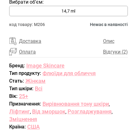
Вибрати об'єм:
14,7 ml
код товару:
M206
Немає в наявності
Доставка
Опис
Оплата
Відгуки (2)
Image Skincare
Бренд:
Флюїди для обличчя
Тип продукту:
Жінкам
Стать:
Всі
Тип шкіри:
25+
Вік:
Вирівнювання тону шкіри
Призначення:
,
Ліфтинг
Від зморшок
Розгладжування
,
,
,
Зміцнення
США
Країна: