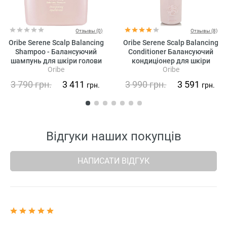
Отзывы (0)
Отзывы (8)
Oribe Serene Scalp Balancing
Oribe Serene Scalp Balancing
Shampoo - Балансуючий
Conditioner Балансуючий
шампунь для шкіри голови
кондиціонер для шкіри
Oribe
Oribe
«Справжня гармонія»
голови «Справжня гармонія»
3 790
грн.
3 411
3 990
грн.
3 591
грн.
грн.
Відгуки наших покупців
НАПИСАТИ ВІДГУК