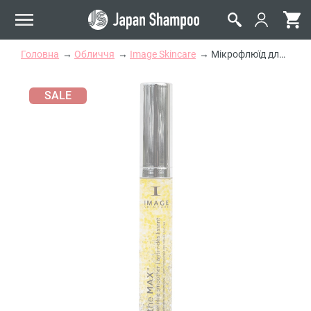
Головна
Обличчя
Image Skincare
Мікрофлюїд для Згладжування Зморшок Image Skincare The Max Wrinkle Smoother
SALE