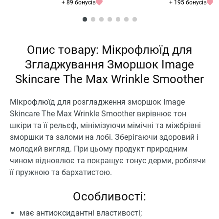
+ 89 бонусів
+ 195 бонусів
Опис товару: Мікрофлюїд для
Згладжування Зморшок Image
Skincare The Max Wrinkle Smoother
Мікрофлюїд для розгладження зморшок Image
Skincare The Max Wrinkle Smoother вирівнює тон
шкіри та її рельєф, мінімізуючи мімічні та міжбрівні
зморшки та заломи на лобі. Зберігаючи здоровий і
молодий вигляд. При цьому продукт природним
чином відновлює та покращує тонус дерми, роблячи
її пружною та бархатистою.
Особливості:
має антиоксидантні властивості;