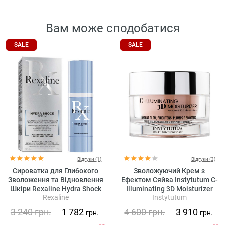
Вам може сподобатися
SALE
SALE
Відгуки (1)
Відгуки (3)
Сироватка для Глибокого
Зволожуючий Крем з
Зволоження та Відновлення
Ефектом Сяйва Instytutum C-
Шкіри Rexaline Hydra Shock
Illuminating 3D Moisturizer
Rexaline
Instytutum
Mega Hydrating Revival Serum
3 240
грн.
1 782
4 600
грн.
3 910
грн.
грн.