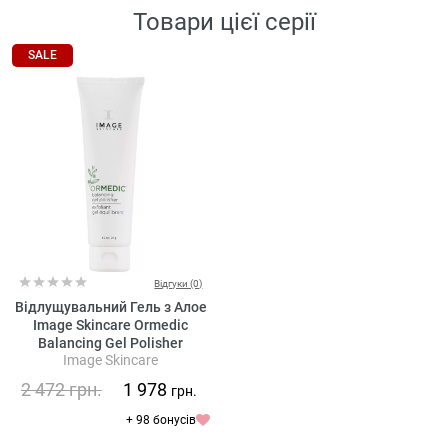
Товари цієї серії
SALE
Відгуки (0)
Відлущувальний Гель з Алое
Image Skincare Ormedic
Balancing Gel Polisher
Image Skincare
2 472
грн.
1 978
грн.
+ 98 бонусів