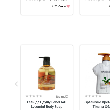
+ 71 бонус
+
Відгуки (0)
Гель для душу Lebel IAU
Органічне Кре
Lycomint Body Soap
Тіла та О