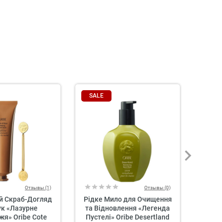
SALE
SAL
Отзывы (1)
Отзывы (0)
й Скраб-Догляд
Рідке Мило для Очищення
Відно
ук «Лазурне
та Відновлення «Легенда
Душу
я» Oribe Cote
Пустелі» Oribe Desertland