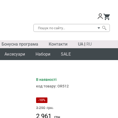
Бонусна програма
Контакти
UA
|
RU
Аксесуари
Набори
SALE
В наявності
SALE
код товару:
OR512
-10%
3 290
грн.
2 961
грн.