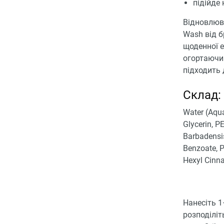
підійде
Відновлюва
Wash від б
щоденної е
огортаючи 
підходить 
Склад:
Water (Aqua
Glycerin, P
Barbadensis
Benzoate, P
Hexyl Cinna
Нанесіть 1
розподіліт