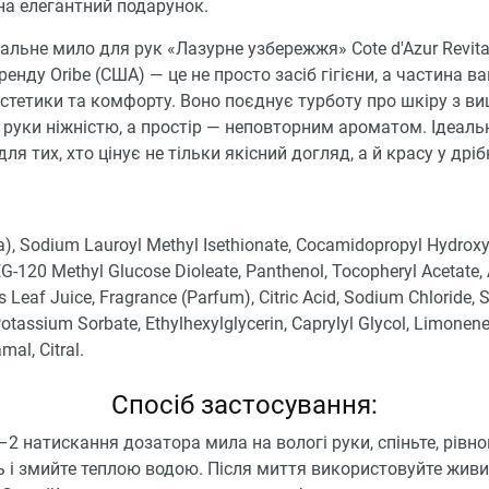
 на елегантний подарунок.
льне мило для рук «Лазурне узбережжя» Cote d'Azur Revita
ренду Oribe (США) — це не просто засіб гігієни, а частина в
стетики та комфорту. Воно поєднує турботу про шкіру з ви
руки ніжністю, а простір — неповторним ароматом. Ідеаль
для тих, хто цінує не тільки якісний догляд, а й красу у дрі
), Sodium Lauroyl Methyl Isethionate, Cocamidopropyl Hydroxy
EG-120 Methyl Glucose Dioleate, Panthenol, Tocopheryl Acetate,
 Leaf Juice, Fragrance (Parfum), Citric Acid, Sodium Chloride,
otassium Sorbate, Ethylhexylglycerin, Caprylyl Glycol, Limonene,
mal, Citral.
Спосіб застосування:
–2 натискання дозатора мила на вологі руки, спіньте, рівн
ь і змийте теплою водою. Після миття використовуйте жив