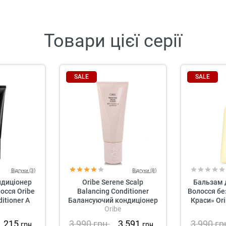
Товари цієї серії
SALE
SALE
Відгуки (3)
Відгуки (8)
диціонер
Oribe Serene Scalp
Бальзам 
осся Oribe
Balancing Conditioner
Волосся бе
itioner A
Балансуючий кондиціонер
Краси» Ori
Oribe
lgence
для шкіри голови
Heatles
«Справжня гармонія»
1 215
3 990
грн.
3 591
3 990
гр
грн.
грн.