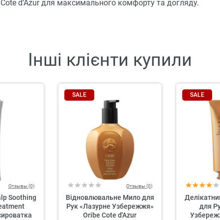
 Cote d’Azur для максимального комфорту та догляду.
Інші клієнти купили
SALE
SALE
Отзывы (0)
Отзывы (0)
lp Soothing
Відновлювальне Мило для
Делікатни
eatment
Рук «Лазурне Узбережжя»
для Р
сироватка
Oribe Cote d'Azur
Узбережж