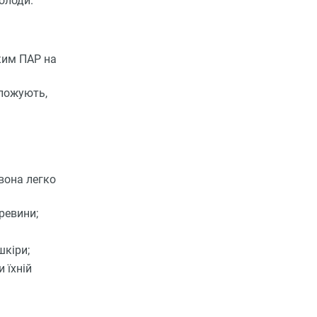
олоди.
ким ПАР на
оложують,
(вона легко
ревини;
шкіри;
 їхній