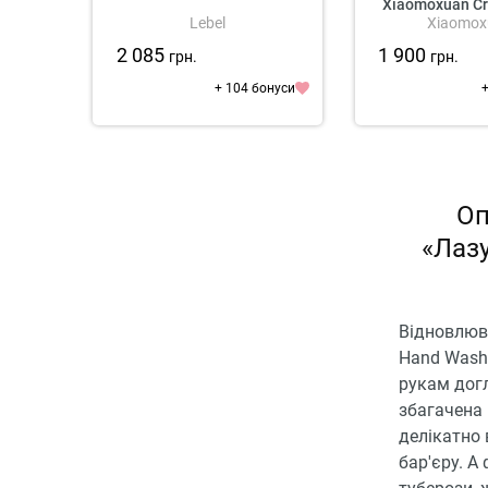
Xiaomoxuan C
Lebel
Xiaomox
Was
2 085
1 900
грн.
грн.
+ 104 бонуси
+
Оп
«Лазу
Відновлюва
Hand Wash 
рукам догл
збагачена
делікатно 
бар'єру. А