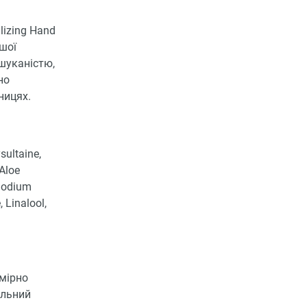
lizing Hand
ашої
шуканістю,
но
бницях.
sultaine,
 Aloe
 Sodium
 Linalool,
омірно
ильний