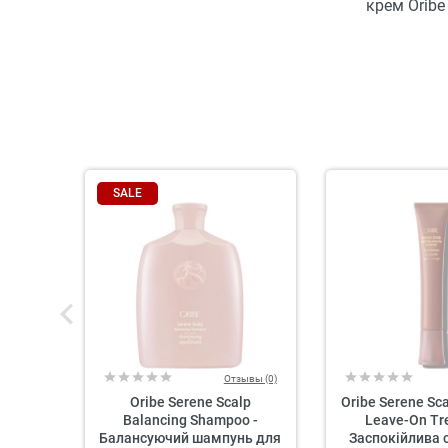
крем Oribe
SALE
Отзывы (0)
Oribe Serene Scalp
Oribe Serene Sca
Balancing Shampoo -
Leave-On Tr
Балансуючий шампунь для
Заспокійлива 