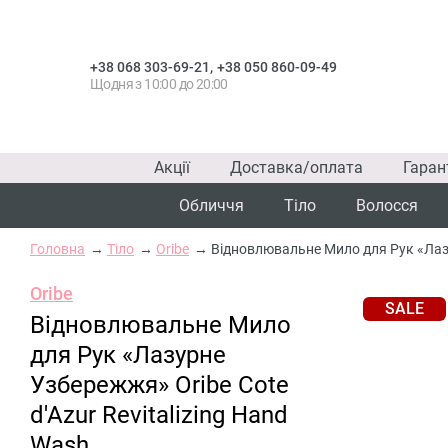
,
+38 068 303-69-21
+38 050 860-09-49
Щодня з 10:00 до 20:00
Акції
Доставка/оплата
Гаран
Обличчя
Тіло
Волосся
Головна
Тіло
Oribe
Відновлювальне Мило для Рук «Лазур
Oribe
SALE
Відновлювальне Мило
для Рук «Лазурне
Узбережжя» Oribe Cote
d'Azur Revitalizing Hand
Wash