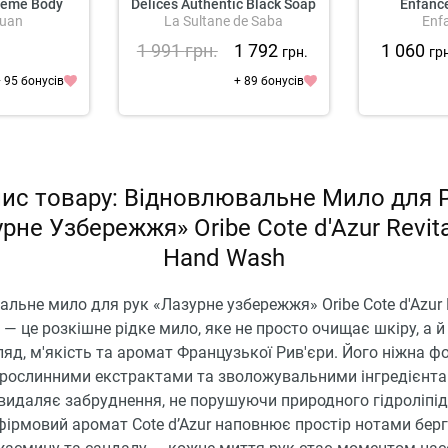
reme Body
Délices Authentic Black Soap
Enfance
uan
La Sultane de Saba
Enf
h
Eucalyptus
Protecteur 
1 991
грн.
1 792
1 060
грн.
гр
 95 бонусів
+ 89 бонусів
ис товару: Відновлювальне Мило для 
рне Узбережжя» Oribe Cote d'Azur Revita
Hand Wash
льне мило для рук «Лазурне узбережжя» Oribe Cote d'Azur R
— це розкішне рідке мило, яке не просто очищає шкіру, а й
яд, м'якість та аромат Французької Рив'єри. Його ніжна ф
 рослинними екстрактами та зволожувальними інгредієнта
видаляє забруднення, не порушуючи природного гідроліпі
 фірмовий аромат Cote d’Azur наповнює простір нотами бер