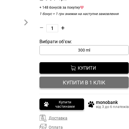
+ 148 бонусів за покупку
1 бонус = 1 грн знижки на наступне замовлення
–
+
Вибрати об'єм:
300 ml
КУПИТИ
КУПИТИ В 1 КЛІК
monobank
Купити
частинами
від 3 до 6 платежів
Доставка
Оплата