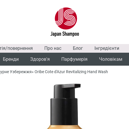
тія/повернення
Про нас
Блог
Інгредієнти
Бренди
Здоров'я
Парфумерія
Чоловікам
не Узбережжя» Oribe Cote d'Azur Revitalizing Hand Wash