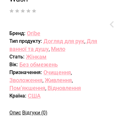
Oribe
Бренд:
Догляд для рук
Для
Тип продукту:
,
ванної та душу
Мило
,
Жінкам
Стать:
Без обмежень
Вік:
Очищення
Призначення:
,
Зволоження
Живлення
,
,
Пом'якшення
Відновлення
,
США
Країна:
Опис
Відгуки (0)