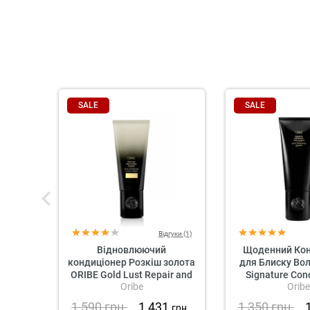
SALE
SALE
Відгуки (1)
Відновлюючий
Щоденний Кон
кондиціонер Розкіш золота
для Блиску Вол
ORIBE Gold Lust Repair and
Signature Cond
Oribe
Oribe
Restore Conditioner
Daily Indu
1 590
грн.
1 431
1 350
грн.
грн.