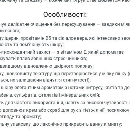
 жасмину та сандалу — кожне миття рук стає моментом нас
Особливості:
чує делікатне очищення без пересушування — завдяки м'я
й основі;
гліцерин, провітамін B5 та сік алое вера, які інтенсивно зв
юють та пом'якшують шкіру;
нтиоксидантний захист — з вітаміном Е, який допомагає
ізувати вплив зовнішніх стрес-чинників;
швидшому відновленню шкірного покриву;
ку, шовковисту текстуру, що перетворюється у м'яку пінку 
ься, не залишаючи відчуття стягнутості);
 шкіру елегантним ароматом з нотами цитрусу, квітів та де
бенів, сульфатів, фталатів і мінеральних олій;
ть для частого використання, навіть за високої чутливості 
 доповнює крем або скраб для рук з тієї ж лінії, посилюючи
огляду та аромату;
льну упаковку, що лаконічно прикрасить ванну кімнату;