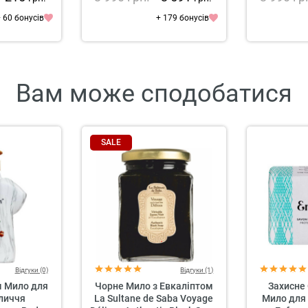
 60 бонусів
+ 179 бонусів
Вам може сподобатися
SALE
Відгуки (0)
Відгуки (1)
м Мило для
Чорне Мило з Евкаліптом
Захисне
бличчя
La Sultane de Saba Voyage
Мило для 