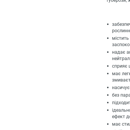
туберози,
забезпе
рослинні
містить 
заспоко
надає а
нейтрал
сприяє 
має лег
змиваєт
насичує
без пара
підходи
ідеально
ефект д
має сти