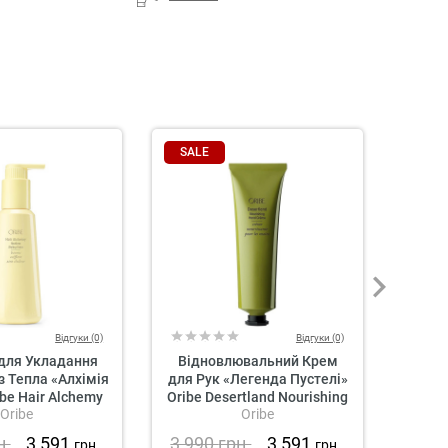
SALE
SAL
Відгуки (0)
Відгуки (0)
для Укладання
Відновлювальний Крем
Рідк
з Тепла «Алхімія
для Рук «Легенда Пустелі»
Дел
be Hair Alchemy
Oribe Desertland Nourishing
«Кві
Oribe
Oribe
s Styling Balm
Hand Creme
Ori
Rev
н.
3 591
3 990
грн.
3 591
3 2
грн.
грн.