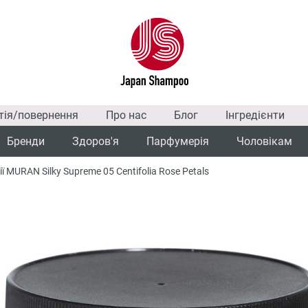
тія/повернення
Про нас
Блог
Інгредієнти
Бренди
Здоров'я
Парфумерія
Чоловікам
MURAN Silky Supreme 05 Centifolia Rose Petals