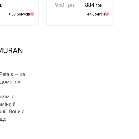
950
грн.
884
78
н.
грн.
+ 57 бонусів
+ 44 бонуси
 MURAN
Petals — це
ідомої як
сям, а
аміни й
нії. Вони є
 що