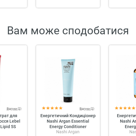
Вам може сподобатися
Відгуки (2)
Відгуки (2)
трат для
Енергетичний Кондиціонер
Енергет
осся Lebel
Nashi Argan Essential
Nashi A
 Lipid 5S
Energy Conditioner
Ener
Nashi Argan
Nas