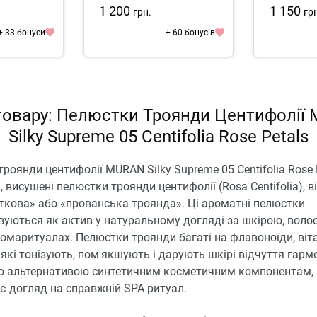
1 200
1 150
грн.
гр
+ 33 бонуси
+ 60 бонусів
товару: Пелюстки Троянди Центифолії
Silky Supreme 05 Centifolia Rose Petals
роянди центифолії MURAN Silky Supreme 05 Centifolia Rose 
, висушені пелюстки троянди центифолії (Rosa Centifolia), в
ткова» або «прованська троянда». Ці ароматні пелюстки
уються як актив у натуральному догляді за шкірою, волос
омаритуалах. Пелюстки троянди багаті на флавоноїди, віт
ї, які тонізують, пом'якшують і дарують шкірі відчуття гармо
 альтернативою синтетичним косметичним компонентам,
є догляд на справжній SPA ритуал.