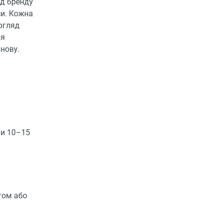
ід бренду
си. Кожна
огляд
ля
нову.
ти 10–15
ртом або