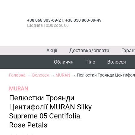
,
+38 068 303-69-21
+38 050 860-09-49
Щодня з 10:00 до 20:00
Акції
Доставка/оплата
Гаран
Обличчя
Тіло
Волосся
Головна
Волосся
MURAN
Пелюстки Троянди Центифолії 
MURAN
Пелюстки Троянди
Центифолії MURAN Silky
Supreme 05 Centifolia
Rose Petals