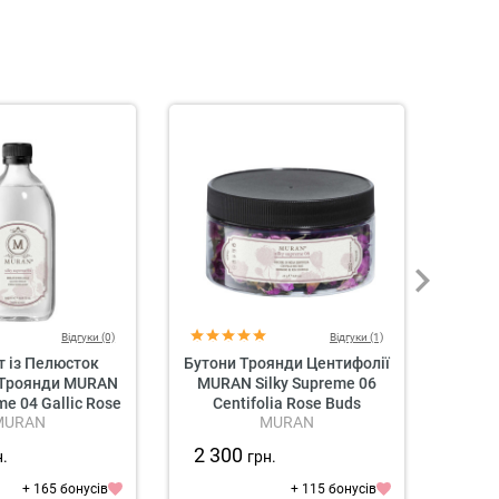
Відгуки (0)
Відгуки (1)
т із Пелюсток
Бутони Троянди Центифолії
Відн
 Троянди MURAN
MURAN Silky Supreme 06
для 
me 04 Gallic Rose
Centifolia Rose Buds
MURA
MURAN
MURAN
drolate
Restru
2 300
3 4
н.
грн.
+ 165 бонусів
+ 115 бонусів