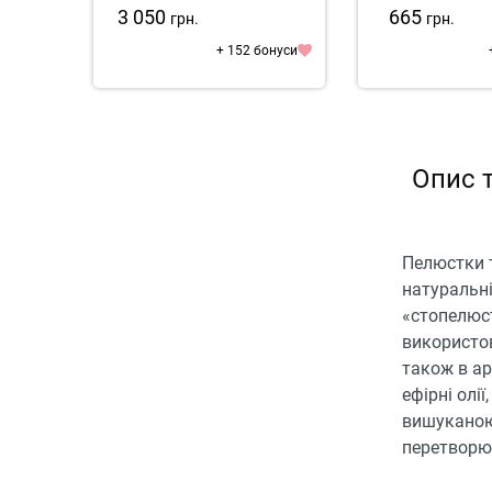
3 050
665
грн.
грн.
+ 152 бонуси
Опис 
Пелюстки т
натуральні
«стопелюс
використов
також в ар
ефірні олі
вишуканою
перетворю