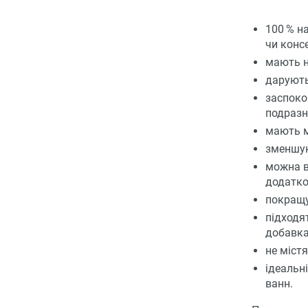
100 % на
чи консе
мають н
дарують
заспоко
подразн
мають м
зменшую
можна в
додатко
покращу
підходя
добавка
не міст
ідеальн
ванн.