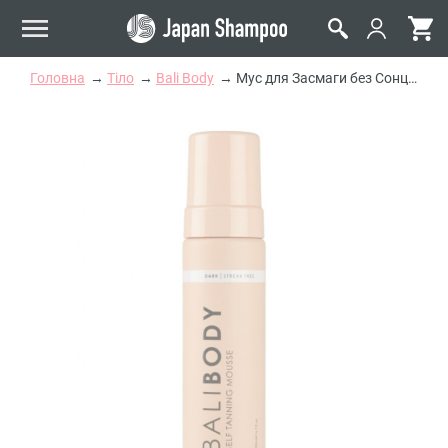
Головна
Тіло
Bali Body
Мус для Засмаги без Сонця Bali Body Self Tanning Mousse