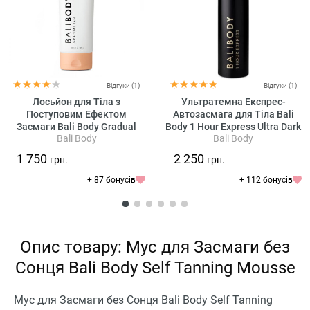
Відгуки (1)
Відгуки (1)
Лосьйон для Тіла з
Ультратемна Експрес-
Поступовим Ефектом
Автозасмага для Тіла Bali
Засмаги Bali Body Gradual
Body 1 Hour Express Ultra Dark
Bali Body
Bali Body
Tan
1 750
2 250
грн.
грн.
+ 87 бонусів
+ 112 бонусів
Опис товару: Мус для Засмаги без
Сонця Bali Body Self Tanning Mousse
Мус для Засмаги без Сонця Bali Body Self Tanning