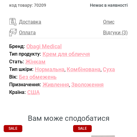
код товару:
70209
Немає в наявності
Доставка
Опис
Оплата
Відгуки (3)
Obagi Medical
Бренд:
Крем для обличчя
Тип продукту:
Жінкам
Стать:
Нормальна
Комбінована
Суха
Тип шкіри:
,
,
Без обмежень
Вік:
Живлення
Зволоження
Призначення:
,
США
Країна:
Вам може сподобатися
SALE
SALE