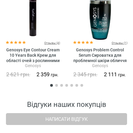
Отзывы (4)
Отзывы (1)
Genosys Eye Contour Cream
Genosys Problem Control
10 Years Back Крем для
Serum Сироватка для
області очей з рослинними
проблемної шкіри обличчя
Genosys
Genosys
стовбуровими клітинами
2 621
грн.
2 359
2 345
грн.
2 111
грн.
грн.
Відгуки наших покупців
НАПИСАТИ ВІДГУК