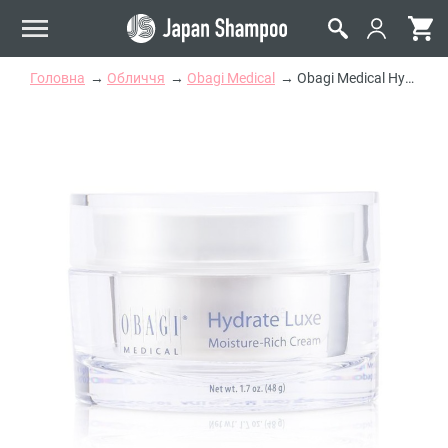
Головна
Обличчя
Obagi Medical
Obagi Medical Hydrate Luxe Moisture-Rich Cream Інтенсивний зволожуючий крем