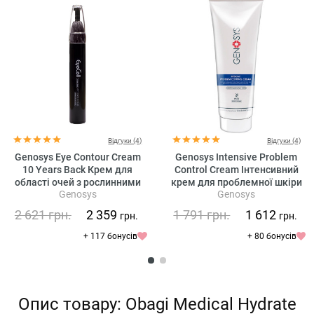
Відгуки (4)
Відгуки (4)
Genosys Eye Contour Cream
Genosys Intensive Problem
10 Years Back Крем для
Control Cream Інтенсивний
області очей з рослинними
крем для проблемної шкіри
Genosys
Genosys
стовбуровими клітинами
2 621
грн.
2 359
1 791
грн.
1 612
грн.
грн.
+ 117 бонусів
+ 80 бонусів
Опис товару: Obagi Medical Hydrate