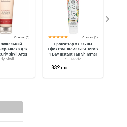
Отзывы (0)
Отзывы (3)
влювальний
Бронзатор з Легким
Г
нер-Маска для
Ефектом Засмаги St. Moriz
П
urly Shyll After
1 Day Instant Tan Shimmer
На
rly Shyll
St. Moriz
are Hairpack
Coconut Paradise
Шкір
eatment
Coll
332
34
.
грн.