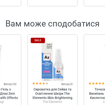
Вам може сподобатися
SALE
Відгуки (18)
Відгуки (3)
Гель з
Сироватка для Сяйва та
Точков
Дією Zein
Освітлення Шкіри The
Висипань 
alth Offects
Elements Skin-Brightening
Кислотою
agi
The Elements
C
Cleanser
Serum
SKIN Cle