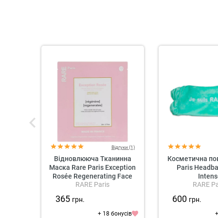
Відгуки (1)
Відновлююча Тканинна
Косметична пов
Маска Rare Paris Exception
Paris Headban
Rosée Regenerating Face
Inten
RARE Paris
RARE Pa
Mask
365
600
грн.
грн.
+ 18 бонусів
+