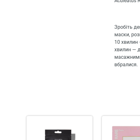
Aculeatus R
Зробіть де
маски, роз
10 хвилин 
хвилин — д
масажними
вбралися.