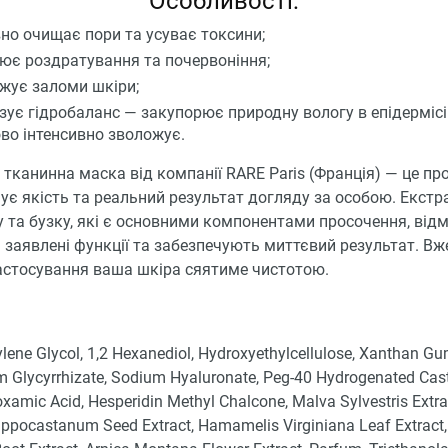
Особливості:
но очищає пори та усуває токсини;
ює роздратування та почервоніння;
жує заломи шкіри;
зує гідробаланс — закупорює природну вологу в епідермісі
во інтенсивно зволожує.
канинна маска від компанії RARE Paris (Франція) — це пр
інує якість та реальний результат догляду за особою. Екстр
 та бузку, які є основними компонентами просочення, відм
заявлені функції та забезпечують миттєвий результат. Вже
астосування ваша шкіра сяятиме чистотою.
lene Glycol, 1,2 Hexanediol, Hydroxyethylcellulose, Xanthan Gu
 Glycyrrhizate, Sodium Hyaluronate, Peg-40 Hydrogenated Casto
xamic Acid, Hesperidin Methyl Chalcone, Malva Sylvestris Extra
ippocastanum Seed Extract, Hamamelis Virginiana Leaf Extract