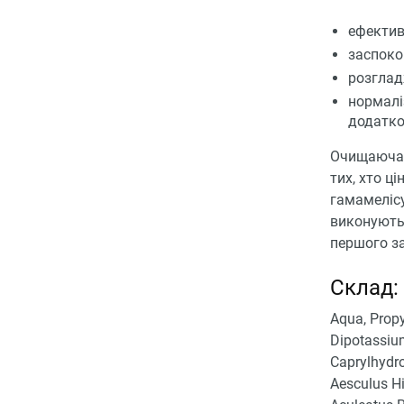
ефектив
заспоко
розглад
нормалі
додатко
Очищаюча т
тих, хто ц
гамамелісу
виконують 
першого з
Склад:
Aqua, Propy
Dipotassium
Caprylhydro
Aesculus H