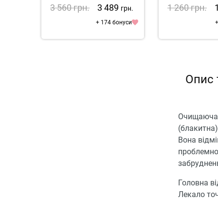
3 560
грн.
3 489
1 260
грн.
грн.
+ 174 бонуси
+
Опис 
Очищаюча т
(блакитна)
Вона відмін
проблемної
забруднень
Головна в
Лекало точ