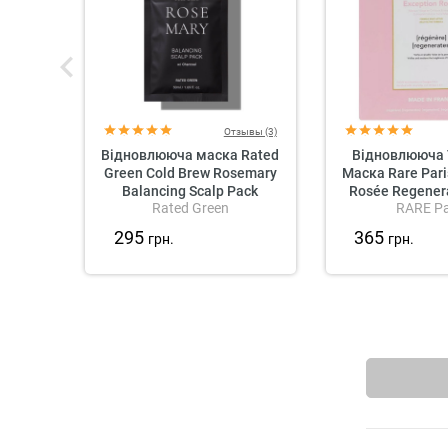
Отзывы (3)
Відновлююча маска Rated
Відновлююча 
Green Cold Brew Rosemary
Маска Rare Pari
Balancing Scalp Pack
Rosée Regener
Rated Green
RARE Pa
Mas
295
365
грн.
грн.