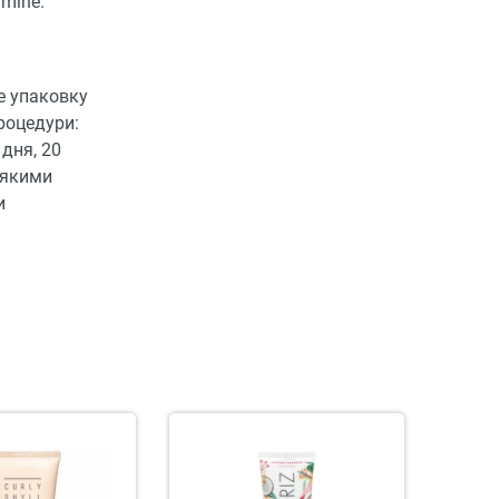
amine.
е упаковку
процедури:
дня, 20
м'якими
и