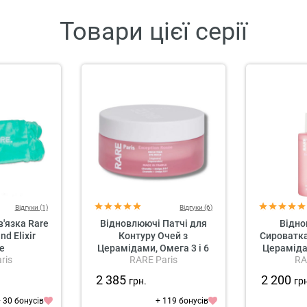
Товари цієї серії
Відгуки (1)
Відгуки (6)
'язка Rare
Відновлюючі Патчі для
Відн
d Elixir
Контуру Очей з
Сироватка
se
Церамідами, Омега 3 і 6
Церамідам
ris
RARE Paris
RA
Rare Paris Exception Rosée
RARE Paris
Regenerating Eye Patch
Regenerat
2 385
2 200
грн.
гр
 30 бонусів
+ 119 бонусів