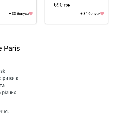
ing Spot Gel
Ea
690
1 1
.
грн.
+ 33 бонуси
+ 34 бонуси
 Paris
ask
іри ви є.
 та
 різних
ччя.