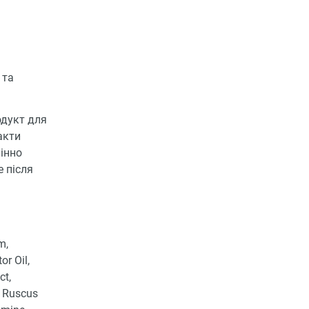
 та
одукт для
акти
інно
 після
m,
r Oil,
ct,
, Ruscus