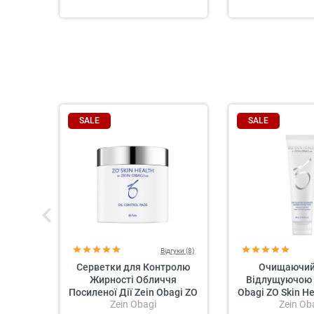
SALE
SALE
Відгуки (8)
Серветки для Контролю
Очищаючий 
Жирності Обличчя
Відлущуючою 
Посиленої Дії Zein Obagi ZO
Obagi ZO Skin He
Zein Obagi
Zein Ob
Skin Health Oil Control Pads
Exfoliating 