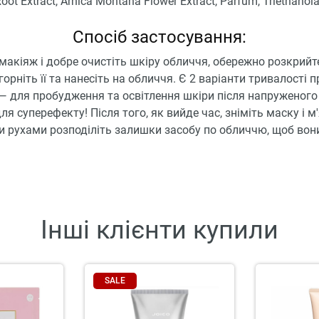
oot Extract, Arnica Montana Flower Extract, Parfum, Triethanol
Спосіб застосування:
макіяж і добре очистіть шкіру обличчя, обережно розкрийт
горніть її та нанесіть на обличчя. Є 2 варіанти тривалості 
— для пробудження та освітлення шкіри після напруженого 
ля суперефекту! Після того, як вийде час, зніміть маску і 
 рухами розподіліть залишки засобу по обличчю, щоб вон
Інші клієнти купили
SALE