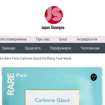
тія/повернення
Про нас
Блог
Інгредієнти
Бренди
Здоров'я
Парфумерія
Чоловікам
Rare Paris Carbone Glacé Purifying Face Mask