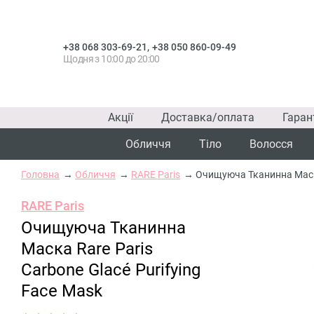
,
+38 068 303-69-21
+38 050 860-09-49
Щодня з 10:00 до 20:00
Акції
Доставка/оплата
Гаран
Обличчя
Тіло
Волосся
Головна
Обличчя
RARE Paris
Очищуюча Тканинна Маска 
RARE Paris
Очищуюча Тканинна
Маска Rare Paris
Carbone Glacé Purifying
Face Mask