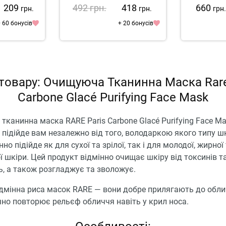
Vanish
1 209
492
грн.
418
660
грн.
грн.
грн
 60 бонусів
+ 20 бонусів
товару: Очищуюча Тканинна Маска Rare
Carbone Glacé Purifying Face Mask
канинна маска RARE Paris Carbone Glacé Purifying Face M
 підійде вам незалежно від того, володаркою якого типу шк
но підійде як для сухої та зрілої, так і для молодої, жирної
 шкіри. Цей продукт відмінно очищає шкіру від токсинів та
, а також розгладжує та зволожує.
ідмінна риса масок RARE — вони добре прилягають до обли
но повторює рельєф обличчя навіть у крил носа.