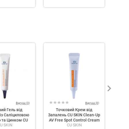
SAL
Відгуки (3)
Відгуки (0)
ий Гель від
Точковий Крем від
Плас
із Саліциловою
Запалень CU SKIN Clean-Up
Прот
 та Цинком CU
AV Free Spot Control Cream
Ста
U SKIN
CU SKIN
an-Up AV Free
Patc