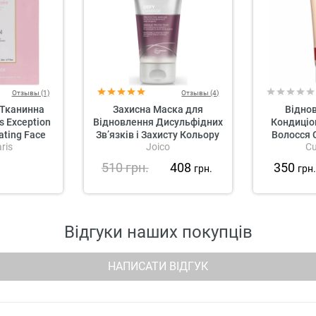
Отзывы (1)
Отзывы (4)
Тканинна
Захисна Маска для
Відно
s Exception
Відновлення Дисульфідних
Кондиціо
ating Face
Зв’язків і Захисту Кольору
Волосся C
ris
Joico
Cu
k
Joico Defy Damage
Salon C
Protective Masque
Tr
510
грн.
408
350
грн.
грн
Відгуки наших покупців
НАПИСАТИ ВІДГУК