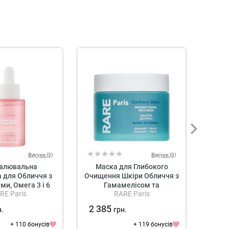
Відгуки (3)
Відгуки (0)
овлювальна
Маска для Глибокого
Б
 для Обличчя з
Очищення Шкіри Обличчя з
Вітам
и, Омега 3 і 6
Гамамелісом та
Арні
RE Paris
RARE Paris
 Exception Rosée
Екстрактом Мальви RARE
Sola
ing Face Serum
Paris Carbone Glacé Deep
2 385
73
н.
грн.
Cleaning Face Mask
+ 110 бонусів
+ 119 бонусів