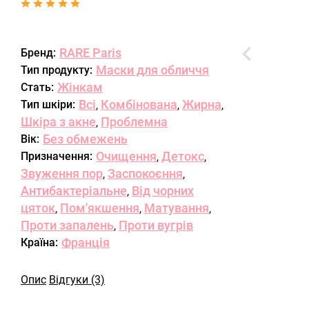
RARE Paris
Бренд:
Маски для обличчя
Тип продукту:
Жінкам
Стать:
Всі
Комбінована
Жирна
Тип шкіри:
,
,
,
Шкіра з акне
Проблемна
,
Без обмежень
Вік:
Очищення
Детокс
Призначення:
,
,
Звуження пор
Заспокоєння
,
,
Антибактеріальне
Від чорних
,
цяток
Пом'якшення
Матування
,
,
,
Проти запалень
Проти вугрів
,
Франція
Країна:
Опис
Відгуки (3)