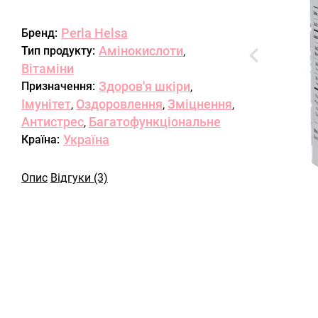
Perla Helsa
Бренд:
Амінокислоти
Тип продукту:
,
Вітаміни
Здоров'я шкіри
Призначення:
,
Імунітет
Оздоровлення
Зміцнення
,
,
,
Антистрес
Багатофункціональне
,
Україна
Країна:
Опис
Відгуки (3)