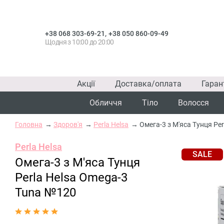
,
+38 068 303-69-21
+38 050 860-09-49
Щодня з 10:00 до 20:00
Акції
Доставка/оплата
Гаран
Обличчя
Тіло
Волосся
Головна
Здоров'я
Perla Helsa
Омега-3 з М'яса Тунця Pe
Perla Helsa
SALE
Омега-3 з М'яса Тунця
Perla Helsa Omega-3
Tuna №120