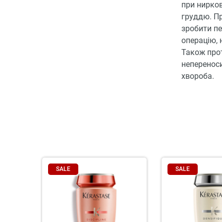
при нирков
груддю. П
зробити пе
операцію, 
Також прот
непереноси
хвороба.
SALE
SALE