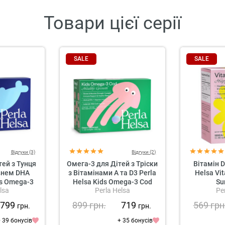
Товари цієї серії
SALE
SALE
Відгуки (3)
Відгуки (2)
тей з Тунця
Омега-3 для Дітей з Тріски
Вітамін D
внем DHA
з Вітамінами А та D3 Perla
Helsa Vi
ds Omega-3
Helsa Kids Omega-3 Cod
Su
lsa
Perla Helsa
Pe
799
899
грн.
719
569
грн
грн.
грн.
 39 бонусів
+ 35 бонусів