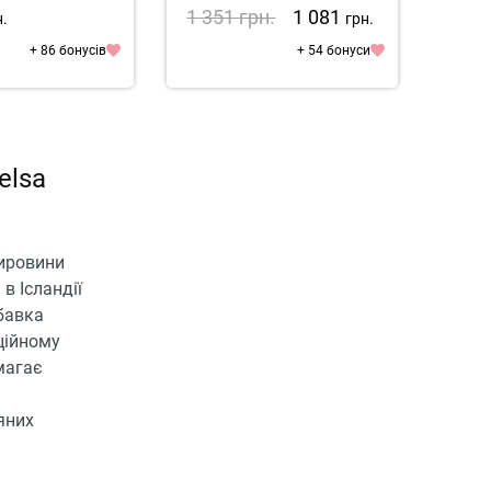
1 351
грн.
1 081
99
н.
грн.
+ 86 бонусів
+ 54 бонуси
elsa
сировини
в Ісландії
обавка
ційному
магає
яних