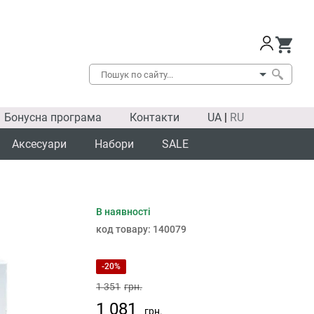
Бонусна програма
Контакти
UA
|
RU
Аксесуари
Набори
SALE
В наявності
SALE
код товару:
140079
-20%
1 351
грн.
1 081
грн.