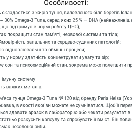
Особливості:
 складається з жирів тунця, виловленого біля берегів Ісланд
 ~ 30% Omega-3 Tuna, серед яких 25 % — DHA (найважливіш
, що підтримує в нормі роботу ЦНС);
ає покращити стан пам'яті, нервової системи та тіла;
ймовірність запальних та серцево-судинних патологій;
є відновлювальні та обмінні процеси;
ть у норму здатність концентрувати увагу та зір;
є сон та психоемоційний стан, зокрема може полегшити п
;
 імунну систему;
ить важких металів.
 м'яса тунця Omega-3 Tuna № 120 від бренду Perla Helsa (Укр
бавка, в якості якої ви можете не сумніватися. Щоб її пере
ься здавати зразок в лабораторію або чекати результатів
статньо розкусити капсулу та спробувати її вміст. Він пови
смак несолоної риби.