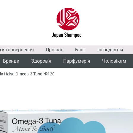
тія/повернення
Про нас
Блог
Інгредієнти
Бренди
Здоров'я
Парфумерія
Чоловікам
rla Helsa Omega-3 Tuna №120