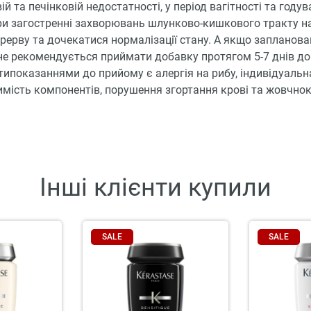
ій та печінковій недостатності, у період вагітності та году
ри загостренні захворювань шлунково-кишкового тракту 
рерву та дочекатися нормалізації стану. А якщо запланова
не рекомендується приймати добавку протягом 5-7 днів до 
ипоказаннями до прийому є алергія на рибу, індивідуальн
мість компонентів, порушення згортання крові та жовчно
Інші клієнти купили
SALE
SALE