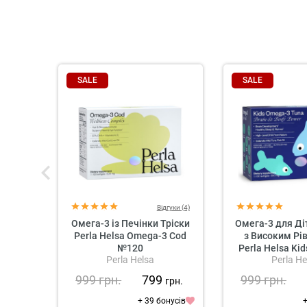
SALE
SALE
Відгуки (4)
Омега-3 із Печінки Тріски
Омега-3 для Ді
Perla Helsa Omega-3 Cod
з Високим Рі
№120
Perla Helsa Ki
Perla Helsa
Perla He
Tuna
999
грн.
799
999
грн.
грн.
+ 39 бонусів
+