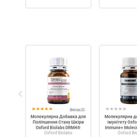
Відгуки (2)
Молекулярна Добавка для
Молекулярна д
Поліпшення Стану Шкіри
імунітету Oxfo
Oxford Biolabs DRM4®
Immune+ Molecu
Oxford Biolabs
Oxford Bi
Suppo