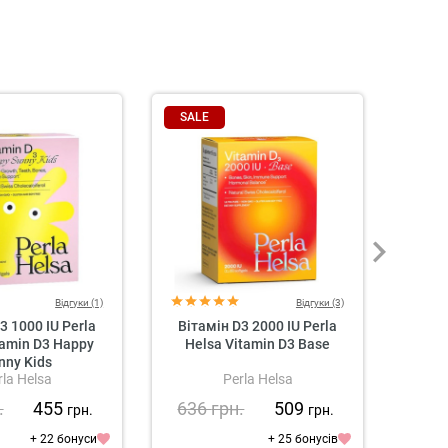
SALE
SAL
Відгуки (1)
Відгуки (3)
3 1000 IU Perla
Вітамін D3 2000 IU Perla
«Ко
tamin D3 Happy
Helsa Vitamin D3 Base
Hel
nny Kids
rla Helsa
Perla Helsa
.
455
636
грн.
509
1 7
грн.
грн.
+ 22 бонуси
+ 25 бонусів