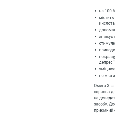
на 100 %
містить
кислота
допомаг
знижує 
стимулю
приводи
покращу
депресії
зміцнює
не міст
Омега-3 із
харчова до
не доведет
засобу. До
приємний 