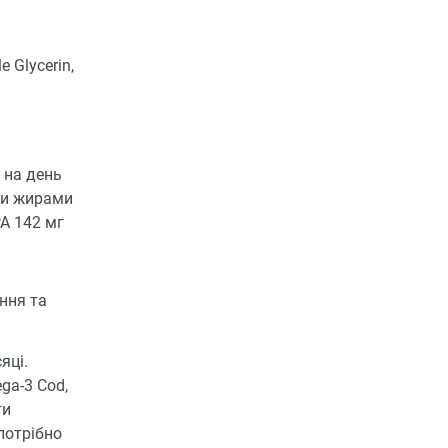
e Glycerin,
 на день
ими жирами
A 142 мг
ння та
яці.
ga-3 Cod,
ти
потрібно