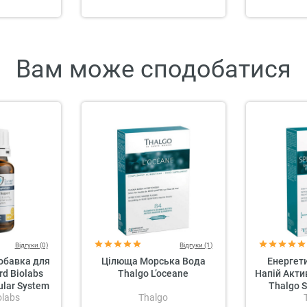
Вам може сподобатися
Відгуки (0)
Відгуки (1)
обавка для
Цілюща Морська Вода
Енергет
rd Biolabs
Thalgo L’oceane
Напій Акти
lar System
Thalgo S
olabs
Thalgo
rt