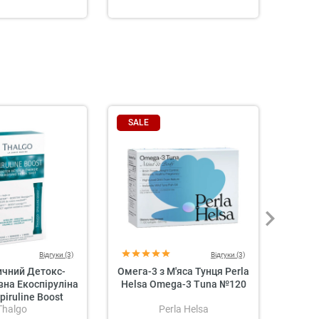
SALE
SAL
Відгуки (3)
Відгуки (3)
ичний Детокс-
Омега-3 з М'яса Тунця Perla
Омега
вна Екоспіруліна
Helsa Omega-3 Tuna №120
Perl
piruline Boost
Thalgo
Perla Helsa