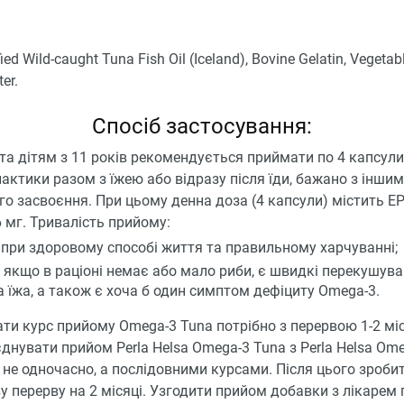
fied Wild-caught Tuna Fish Oil (Iceland), Bovine Gelatin, Vegetabl
er.
Спосіб застосування:
а дітям з 11 років рекомендується приймати по 4 капсули
актики разом з їжею або відразу після їди, бажано з інш
о засвоєння. При цьому денна доза (4 капсули) містить EP
 мг. Тривалість прийому:
і при здоровому способі життя та правильному харчуванні;
і, якщо в раціоні немає або мало риби, є швидкі перекушува
 їжа, а також є хоча б один симптом дефіциту Omega-3.
и курс прийому Omega-3 Tuna потрібно з перервою 1-2 міс
нувати прийом Perla Helsa Omega-3 Tuna з Perla Helsa Ome
х не одночасно, а послідовними курсами. Після цього зроби
у перерву на 2 місяці. Узгодити прийом добавки з лікарем 