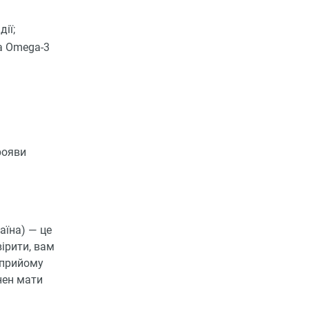
ії;
а Omega-3
рояви
аїна) — це
вірити, вам
 прийому
нен мати