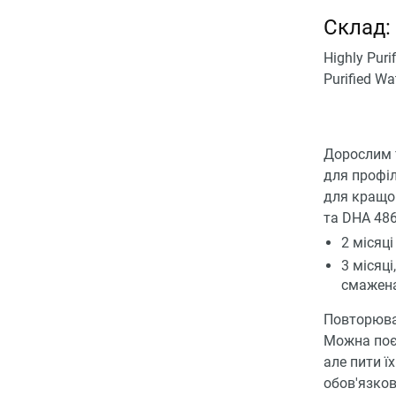
Склад:
Highly Puri
Purified Wat
Дорослим т
для профіл
для кращог
та DHA 486
2 місяц
3 місяц
смажена
Повторюват
Можна поєд
але пити ї
обов'язков