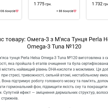
1 775
1 732
грн.
гр
106 бонусів
+ 88 бонусів
с товару: Омега-3 з М'яса Тунця Perla H
Omega-3 Tuna №120
м'яса тунця Perla Helsa Omega-3 Tuna №120 виготовлена з 
ості, яка пройшла 6 етапів очищення та була сертифікована 
, і містить найвищий рівень DHA-кислоти з можливих. Ця д
при стресі, тривожності, сильній втомі, нестабільному емо
. Вона підтримує роботу головного мозку та пам'ять, допо
ати гормональний фон, підвищити якість сну та покращити
. Супутній ефект — зміцнення дермальних структур, волос
 стрижнів.