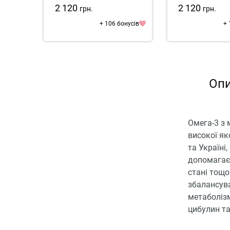
2 120
2 120
грн.
грн.
+ 106 бонусів
+ 
Опи
Омега-3 з 
високої як
та Україні
допомагає 
стані тощо
збалансув
метаболізм
цибулин та