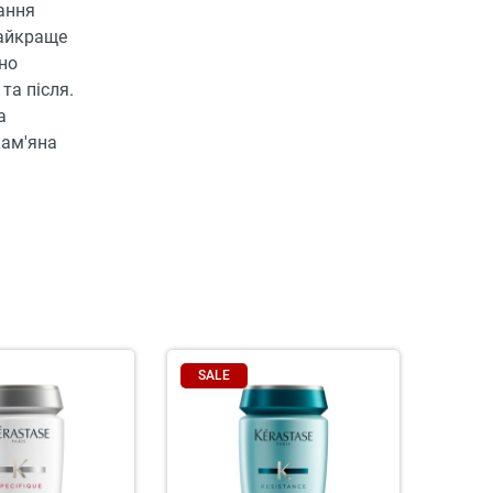
вання
найкраще
но
та після.
а
кам'яна
SALE
SAL