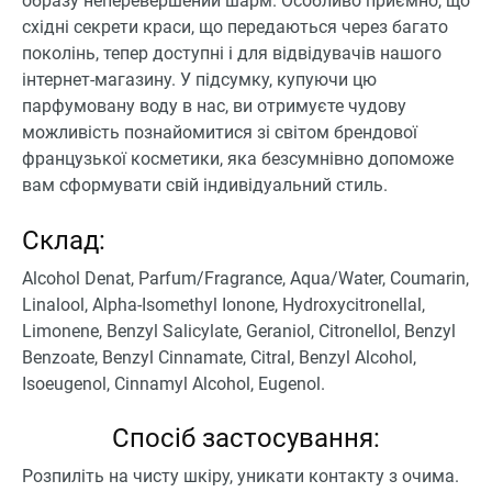
образу неперевершений шарм. Особливо приємно, що
східні секрети краси, що передаються через багато
поколінь, тепер доступні і для відвідувачів нашого
інтернет-магазину. У підсумку, купуючи цю
парфумовану воду в нас, ви отримуєте чудову
можливість познайомитися зі світом брендової
французької косметики, яка безсумнівно допоможе
вам сформувати свій індивідуальний стиль.
Склад:
Alcohol Denat, Parfum/Fragrance, Aqua/Water, Coumarin,
Linalool, Alpha-Isomethyl Ionone, Hydroxycitronellal,
Limonene, Benzyl Salicylate, Geraniol, Citronellol, Benzyl
Benzoate, Benzyl Cinnamate, Citral, Benzyl Alcohol,
Isoeugenol, Cinnamyl Alcohol, Eugenol.
Спосіб застосування:
Розпиліть на чисту шкіру, уникати контакту з очима.