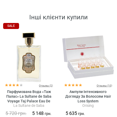
Інші клієнти купили
SALE
Отзывы (2)
Отзывы (10)
Парфумована Вода «Таж
Ампули Інтенсивного
Палас» La Sultane de Saba
Догляду За Волоссям Hair
Voyage Taj Palace Eau De
Loss System
La Sultane de Saba
Orising
Parfum Musk Incense Rose
5 720
грн.
5 148
5 635
грн.
грн.