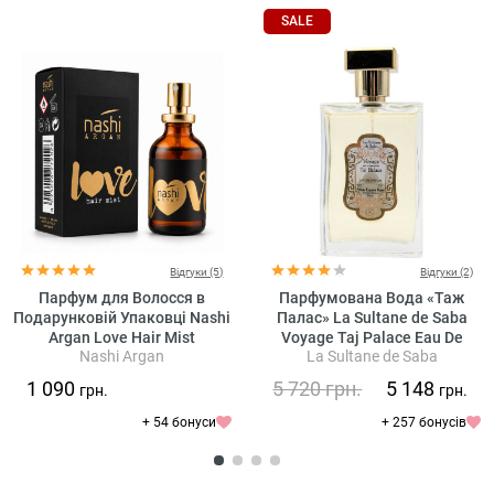
SALE
Відгуки (5)
Відгуки (2)
Парфум для Волосся в
Парфумована Вода «Таж
Подарунковій Упаковці Nashi
Палас» La Sultane de Saba
Argan Love Hair Mist
Voyage Taj Palace Eau De
Nashi Argan
La Sultane de Saba
Parfum Musk Incense Rose
1 090
5 720
грн.
5 148
грн.
грн.
+ 54 бонуси
+ 257 бонусів