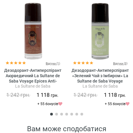
Відгуки (1)
Відгуки (3)
Дезодорант-Антиперспірант
Дезодорант-Антиперспірант
Аюрведичний La Sultane de
«Зелений Чай з Імбиром» La
Saba Voyage Epices Anti-
Sultane de Saba Voyage
La Sultane de Saba
La Sultane de Saba
Perspirant Deodorant Oriental
Darjeeling Anti-Perspirant
Ayurvedic - Amber Vanilla
Deodorant Ginger Green Tea
1 242
грн.
1 118
1 242
грн.
1 118
грн.
грн.
Patchouli
+ 55 бонусів
+ 55 бонусів
Вам може сподобатися