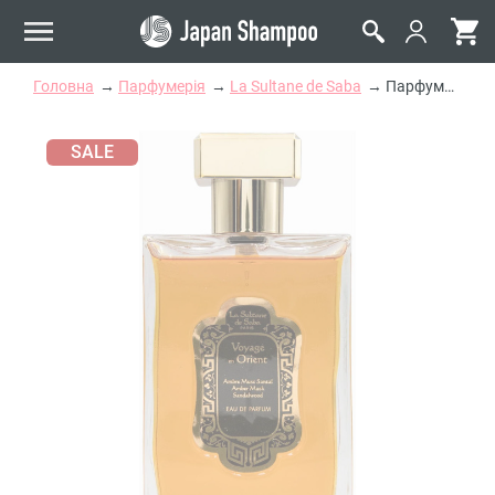
Головна
Парфумерія
La Sultane de Saba
Парфумована Вода «Амбра, Мускус і Сандал» La Sultane de Saba Voyage Orient Eau De Parfum Amber Musk Sandalwood
SALE