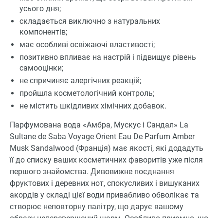
усього дня;
складається виключно з натуральних
компонентів;
має особливі освіжаючі властивості;
позитивно впливає на настрій і підвищує рівень
самооцінки;
не спричиняє алергічних реакцій;
пройшла косметологічний контроль;
не містить шкідливих хімічних добавок.
Парфумована вода «Амбра, Мускус і Сандал» La
Sultane de Saba Voyage Orient Eau De Parfum Amber
Musk Sandalwood (Франція) має якості, які додадуть
її до списку ваших косметичних фаворитів уже після
першого знайомства. Дивовижне поєднання
фруктових і деревних нот, спокусливих і вишуканих
акордів у складі цієї води привабливо обволікає та
створює неповторну палітру, що дарує вашому