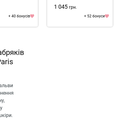
1 045
2 1
.
грн.
+ 40 бонусів
+ 52 бонуси
абряків
aris
мальви
рнення
у,
ну
шкіри.