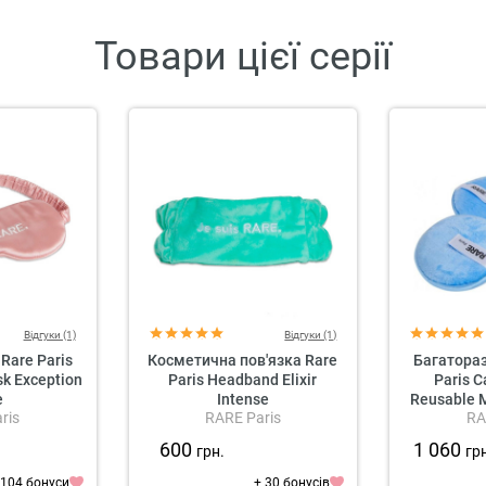
Товари цієї серії
Відгуки (1)
Відгуки (1)
Rare Paris
Косметична пов'язка Rare
Багатораз
sk Exception
Paris Headband Elixir
Paris C
e
Intense
Reusable 
ris
RARE Paris
RA
600
1 060
грн.
гр
 104 бонуси
+ 30 бонусів