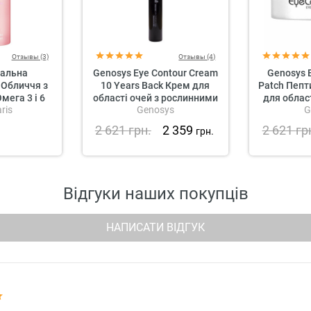
Отзывы (3)
Отзывы (4)
альна
Genosys Eye Contour Cream
Genosys E
 Обличчя з
10 Years Back Крем для
Patch Пепти
мега 3 і 6
області очей з рослинними
для облас
ris
Genosys
G
ption Rosée
стовбуровими клітинами
Face Serum
2 621
грн.
2 359
2 621
гр
грн.
Відгуки наших покупців
НАПИСАТИ ВІДГУК