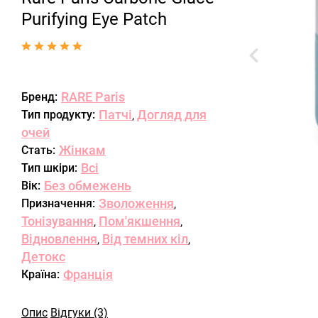
Purifying Eye Patch
RARE Paris
Бренд:
Патчі
Догляд для
Тип продукту:
,
очей
Жінкам
Стать:
Всі
Тип шкіри:
Без обмежень
Вік:
Зволоження
Призначення:
,
Тонізування
Пом'якшення
,
,
Відновлення
Від темних кіл
,
,
Детокс
Франція
Країна:
Опис
Відгуки (3)