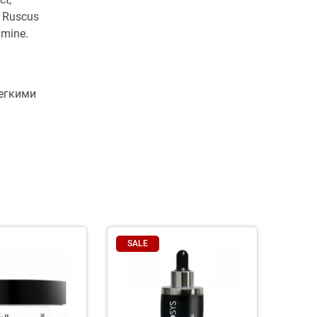
, Ruscus
amine.
легкими
SALE