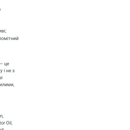
е
ві;
помітний
 — це
 і не з
ві
чилими,
m,
r Oil,
ct,