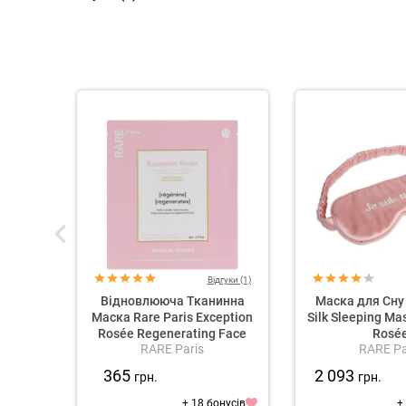
Відгуки (1)
Відновлююча Тканинна
Маска для Сну 
Маска Rare Paris Exception
Silk Sleeping Ma
Rosée Regenerating Face
Rosé
RARE Paris
RARE Pa
Mask
365
2 093
грн.
грн.
+ 18 бонусів
+