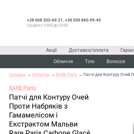
,
+38 068 303-69-21
+38 050 860-09-49
Щодня з 10:00 до 20:00
Акції
Доставка/оплата
Гаран
Обличчя
Тіло
Волосся
Головна
Обличчя
RARE Paris
Патчі для Контуру Очей П
RARE Paris
Патчі для Контуру Очей
Проти Набряків з
Гамамелісом і
Екстрактом Мальви
Rare Paris Carbone Glacé