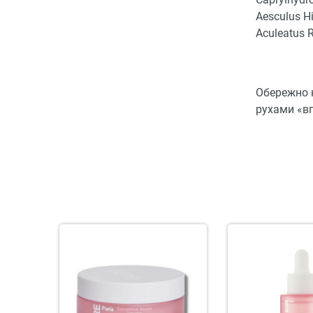
Aesculus H
Aculeatus R
Обережно н
рухами «‎в