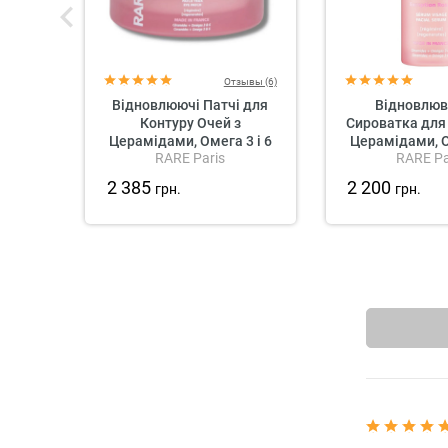
Отзывы (6)
Відновлюючі Патчі для
Відновлюв
Контуру Очей з
Сироватка для
Церамідами, Омега 3 і 6
Церамідами, О
RARE Paris
RARE Pa
Rare Paris Exception Rosée
RARE Paris Exce
Regenerating Eye Patch
Regenerating 
2 385
2 200
грн.
грн.