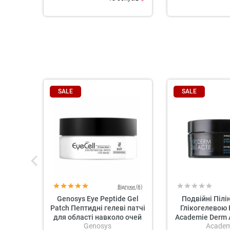
SALE
SALE
Відгуки (6)
Genosys Eye Peptide Gel
Подвійні Пілін
Patch Пептидні гелеві патчі
Глікогелевою
для області навколо очей
Academie Derm 
Genosys
Academ
Sided Pee