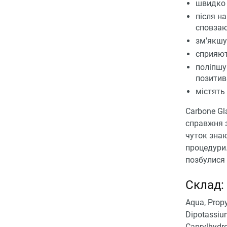
швидко 
після н
сповзаю
зм'якшу
сприяют
поліпшу
позитив
містять
Carbone Gl
справжня з
чуток знаю
процедури.
позбулися 
Склад:
Aqua, Propy
Dipotassium
Caprylhydro