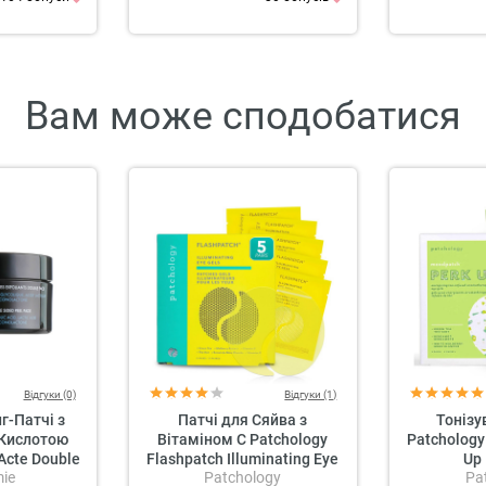
Вам може сподобатися
Відгуки (0)
Відгуки (1)
г-Патчі з
Патчі для Сяйва з
Тонізу
 Кислотою
Вітаміном C Patchology
Patchology
Acte Double
Flashpatch Illuminating Eye
Up 
ie
Patchology
Pa
l Pads
Gels