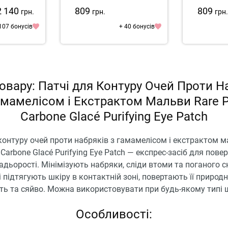
2 140
809
809
грн.
грн.
грн
107 бонусів
+ 40 бонусів
овару: Патчі для Контуру Очей Проти Н
амамелісом і Екстрактом Мальви Rare P
Carbone Glacé Purifying Eye Patch
контуру очей проти набряків з гамамелісом і екстрактом 
 Carbone Glacé Purifying Eye Patch — експрес-засіб для пове
дьорості. Мінімізують набряки, сліди втоми та поганого сн
і підтягують шкіру в контактній зоні, повертають її природ
ть та сяйво. Можна використовувати при будь-якому типі 
Особливості: