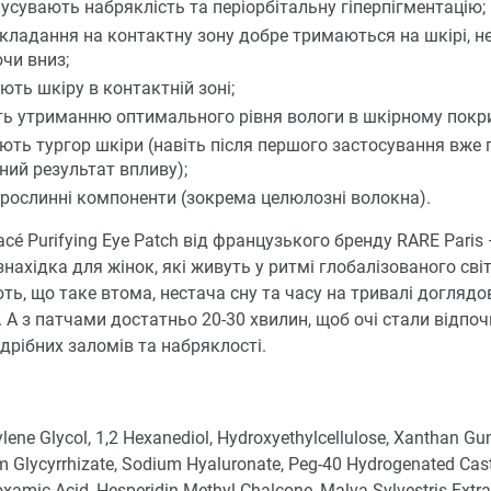
усувають набряклість та періорбітальну гіперпігментацію;
акладання на контактну зону добре тримаються на шкірі, н
чи вниз;
ють шкіру в контактній зоні;
ь утриманню оптимального рівня вологи в шкірному покри
ють тургор шкіри (навіть після першого застосування вже 
ний результат впливу);
 рослинні компоненти (зокрема целюлозні волокна).
acé Purifying Eye Patch від французького бренду RARE Paris
нахідка для жінок, які живуть у ритмі глобалізованого світу
ть, що таке втома, нестача сну та часу на тривалі доглядо
 А з патчами достатньо 20-30 хвилин, щоб очі стали відпо
дрібних заломів та набряклості.
lene Glycol, 1,2 Hexanediol, Hydroxyethylcellulose, Xanthan Gu
 Glycyrrhizate, Sodium Hyaluronate, Peg-40 Hydrogenated Casto
xamic Acid, Hesperidin Methyl Chalcone, Malva Sylvestris Extra