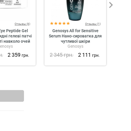
Отзывы (6)
Отзывы (1)
ye Peptide Gel
Genosys All for Sensitive
«
дні гелеві патчі
Serum Нано-сироватка для
Бло
ті навколо очей
чутливої шкіри
enosys
Genosys
н.
2 359
2 345
грн.
2 111
2 5
грн.
грн.