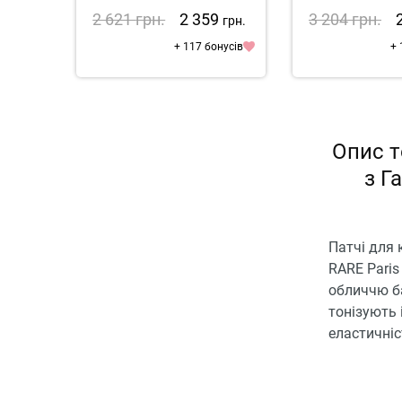
2 621
грн.
2 359
3 204
грн.
грн.
+ 117 бонусів
+ 
Опис т
з Г
Патчі для 
RARE Paris
обличчю ба
тонізують 
еластичніс