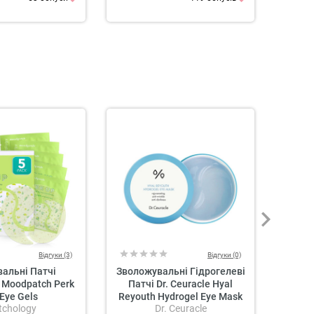
Відгуки (3)
Відгуки (0)
вальні Патчі
Зволожувальні Гідрогелеві
Гідро
 Moodpatch Perk
Патчі Dr. Ceuracle Hyal
Eye Gels
Reyouth Hydrogel Eye Mask
Во
tchology
Dr. Ceuracle
Vit