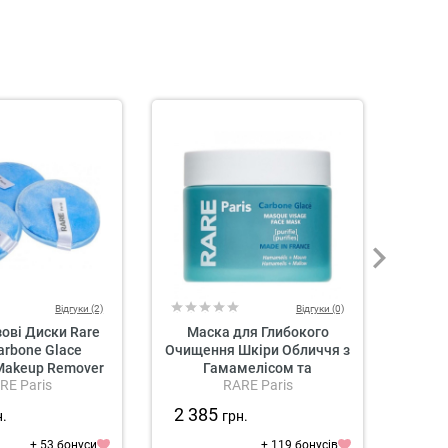
Відгуки (2)
Відгуки (0)
ові Диски Rare
Маска для Глибокого
Б
arbone Glace
Очищення Шкіри Обличчя з
Вітам
Makeup Remover
Гамамелісом та
Арні
RE Paris
RARE Paris
Pads
Екстрактом Мальви RARE
Sola
Paris Carbone Glacé Deep
2 385
73
н.
грн.
Cleaning Face Mask
+ 53 бонуси
+ 119 бонусів