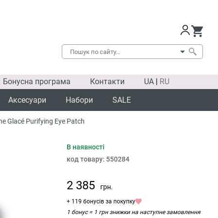
Бонусна програма
Контакти
UA
|
RU
Аксесуари
Набори
SALE
 Glacé Purifying Eye Patch
В наявності
код товару:
550284
2 385
грн.
+ 119 бонусів за покупку
1 бонус = 1 грн знижки на наступне замовлення