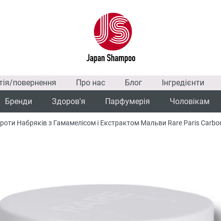
тія/повернення
Про нас
Блог
Інгредієнти
Бренди
Здоров'я
Парфумерія
Чоловікам
роти Набряків з Гамамелісом і Екстрактом Мальви Rare Paris Carbone