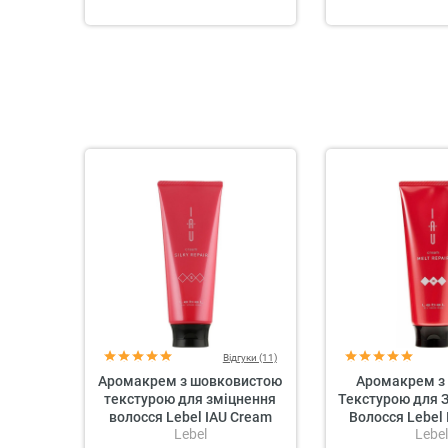
Відгуки (11)
Аромакрем з шовковистою
Аромакрем з
текстурою для зміцнення
Текстурою для 
волосся Lebel IAU Cream
Волосся Lebel
Lebel
Lebel
Silky Repair
Melt Re