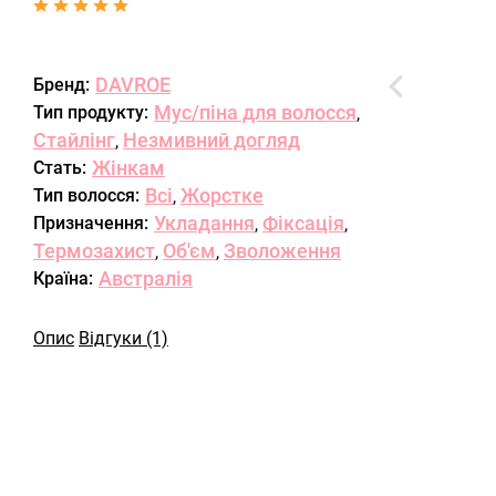
DAVROE
Бренд:
Мус/піна для волосся
Тип продукту:
,
Стайлінг
Незмивний догляд
,
Жінкам
Стать:
Всі
Жорстке
Тип волосся:
,
Укладання
Фіксація
Призначення:
,
,
Термозахист
Об'єм
Зволоження
,
,
Австралія
Країна:
Опис
Відгуки (1)