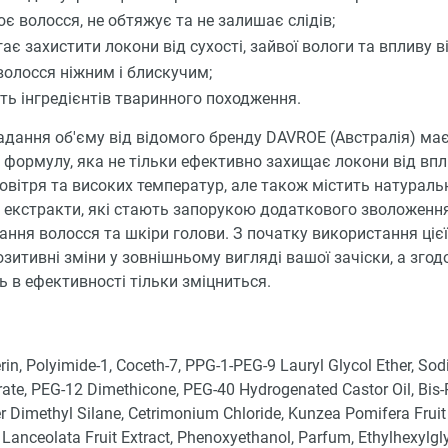
ює волосся, не обтяжує та не залишає слідів;
є захистити локони від сухості, зайвої вологи та впливу ві
волосся ніжним і блискучим;
ить інгредієнтів тваринного походження.
адання об'єму від відомого бренду DAVROE (Австралія) ма
 формулу, яка не тільки ефективно захищає локони від вп
овітря та високих температур, але також містить натуральн
і екстракти, які стають запорукою додаткового зволоженн
ння волосся та шкіри голови. З початку використання цієї
озитивні зміни у зовнішньому вигляді вашої зачіски, а зго
ь в ефективності тільки зміцниться.
rin, Polyimide-1, Coceth-7, PPG-1-PEG-9 Lauryl Glycol Ether, So
ate, PEG-12 Dimethicone, PEG-40 Hydrogenated Castor Oil, Bis
r Dimethyl Silane, Cetrimonium Chloride, Kunzea Pomifera Fruit 
anceolata Fruit Extract, Phenoxyethanol, Parfum, Ethylhexylglyc