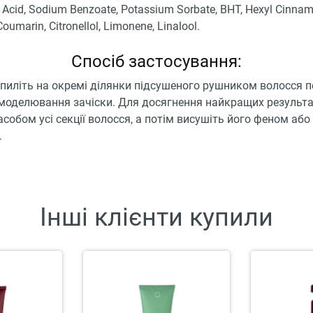
c Acid, Sodium Benzoate, Potassium Sorbate, BHT, Hexyl Cinnam
Coumarin, Citronellol, Limonene, Linalool.
Спосіб застосування:
пиліть на окремі ділянки підсушеного рушником волосся 
моделювання зачіски. Для досягнення найкращих результа
асобом усі секції волосся, а потім висушіть його феном або
.
Інші клієнти купили