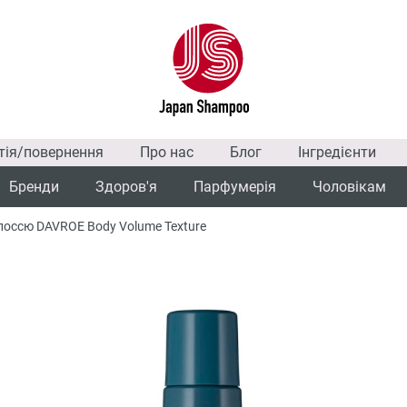
тія/повернення
Про нас
Блог
Інгредієнти
Бренди
Здоров'я
Парфумерія
Чоловікам
лоссю DAVROE Body Volume Texture