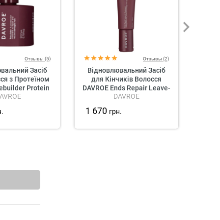
Отзывы (5)
Отзывы (2)
вальний Засіб
Відновлювальний Засіб
Вол
ся з Протеїном
для Кінчиків Волосся
Ста
builder Protein
DAVROE Ends Repair Leave-
AVROE
DAVROE
eatment
in Treatment
1 670
1 6
н.
грн.