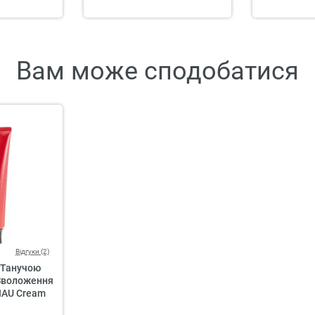
Вам може сподобатися
Відгуки (2)
 Танучою
Зволоження
 IAU Cream
pair