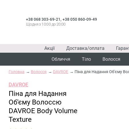
,
+38 068 303-69-21
+38 050 860-09-49
Щодня з 10:00 до 20:00
Акції
Доставка/оплата
Гаран
Обличчя
Тіло
Волосся
Головна
Волосся
DAVROE
Піна для Надання Об'єму Во
DAVROE
Піна для Надання
Об'єму Волоссю
DAVROE Body Volume
Texture