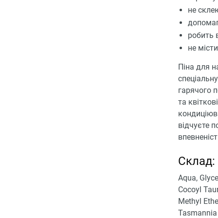
не скле
допомага
робить 
не міст
Піна для н
спеціальну
гарячого п
та квітков
кондиціюва
відчуєте п
впевненіст
Склад:
Aqua, Glyce
Cocoyl Taur
Methyl Ethe
Tasmannia L