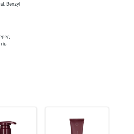
al, Benzyl
перед
тів