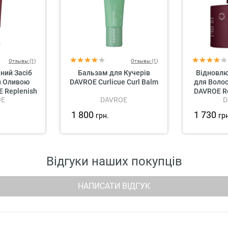
Отзывы (1)
Отзывы (1)
ний Засіб
Бальзам для Кучерів
Відновлю
з Оливою
DAVROE Curlicue Curl Balm
для Волос
 Replenish
DAVROE Re
OE
DAVROE
D
Treatment
Tr
1 800
1 730
грн.
гр
Відгуки наших покупців
НАПИСАТИ ВІДГУК