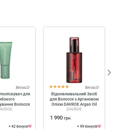
Відгуки (2)
Відгуки (2)
поліскувач для
Відновлювальний Засіб
Ге
ибокого
для Волосся з Аргановою
Воло
ування Волосся
Олією DAVROE Argan Oil
C
AVROE
DAVROE
Curlicue Deep
Instant Treatment
ioning Rinse
1 990
1 8
.
грн.
+ 42 бонуси
+ 99 бонусів