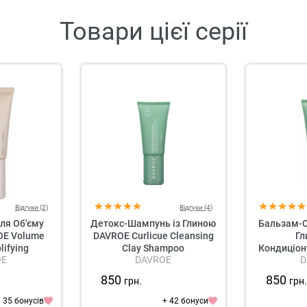
Товари цієї серії
Відгуки (2)
Відгуки (4)
ля Об'єму
Детокс-Шампунь із Глиною
Бальзам-О
OE Volume
DAVROE Curlicue Cleansing
Гл
lifying
Clay Shampoo
Кондиціон
OE
DAVROE
D
oner
DAVROE 
Condit
850
850
грн.
грн
 35 бонусів
+ 42 бонуси