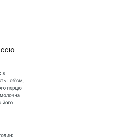
оссю
к з
ь і об'єм,
ого перцю
А молочна
є його
годин;