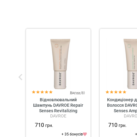
Відгуки (6)
Відновлювальний
Кондиціонер д
Шампунь DAVROE Repair
Волосся DAVR
Senses Revitalizing
Senses Amp
DAVROE
DAVR
Shampoo
Conditi
710
710
грн.
грн.
+ 35 бонусів
+