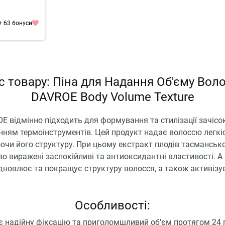
+ 63 бонуси
с товару: Піна для Надання Об'єму Вол
DAVROE Body Volume Texture
E відмінно підходить для формування та стилізації зачісо
ням термоінструментів. Цей продукт надає волоссю легкіст
ючи його структуру. При цьому екстракт плодів тасманськ
о виражені заспокійливі та антиоксидантні властивості. 
дновлює та покращує структуру волосся, а також активізу
Особливості:
є надійну фіксацію та приголомшливий об'єм протягом 24 