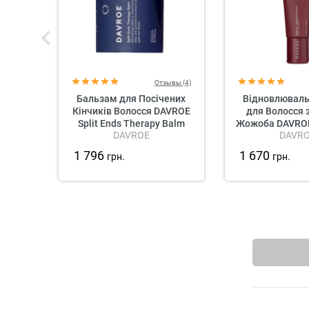
Отзывы (4)
Бальзам для Посічених
Відновлюваль
Кінчиків Волосся DAVROE
для Волосся 
Split Ends Therapy Balm
Жожоба DAVROE
DAVROE
DAVR
Jojoba Crème 
1 796
1 670
грн.
грн.