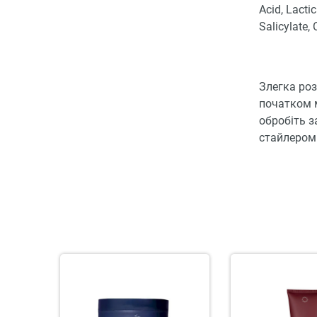
Acid, Lacti
Salicylate, 
Злегка роз
початком 
обробіть з
стайлером