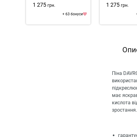
1 275
1 275
грн.
грн.
+ 63 бонуси
Опи
Піна DAVRO
використан
підкреслю
має яскрав
кислота ві
зростання.
гаранту