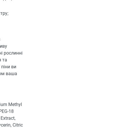
тру;
є
ливу
і рослинні
я та
 піни ви
дом ваша
dium Methyl
-PEG-18
Extract,
erin, Citric