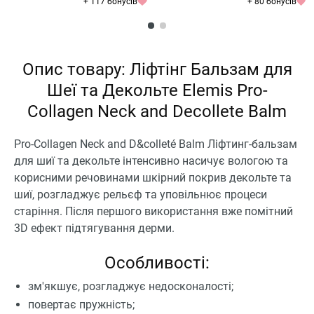
+ 117 бонусів
+ 80 бонусів
Опис товару: Ліфтінг Бальзам для
Шеї та Декольте Elemis Pro-
Collagen Neck and Decollete Balm
Pro-Collagen Neck and D&colleté Balm Ліфтинг-бальзам
для шиї та декольте інтенсивно насичує вологою та
корисними речовинами шкірний покрив декольте та
шиї, розгладжує рельєф та уповільнює процеси
старіння. Після першого використання вже помітний
3D ефект підтягування дерми.
Особливості:
зм'якшує, розгладжує недосконалості;
повертає пружність;