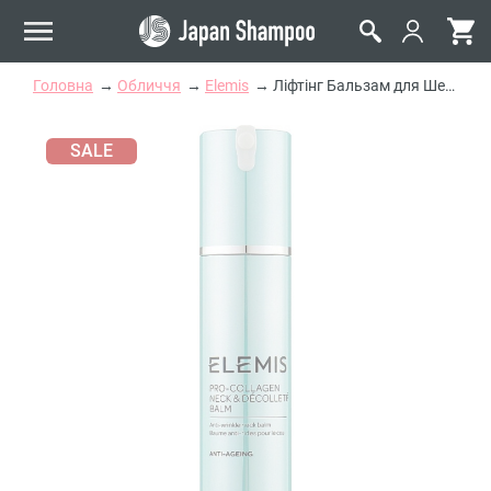
Головна
Обличчя
Elemis
Ліфтінг Бальзам для Шеї та Декольте Elemis Pro-Collagen Neck and Decollete Balm
SALE