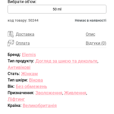
Вибрати об'єм:
50 ml
код товару:
50244
Немає в наявності
Доставка
Опис
Оплата
Відгуки (0)
Elemis
Бренд:
Догляд за шиєю та декольте
Тип продукту:
,
Антивікові
Жінкам
Стать:
Вікова
Тип шкіри:
Без обмежень
Вік:
Зволоження
Живлення
Призначення:
,
,
Ліфтинг
Великобританія
Країна: