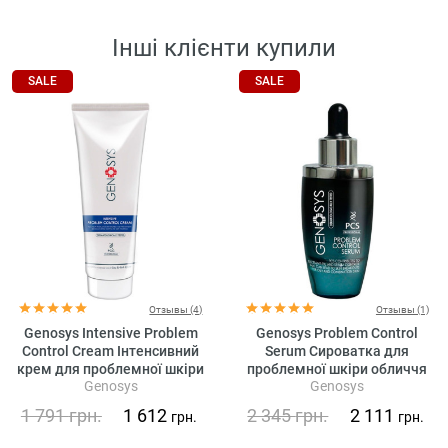
Інші клієнти купили
SALE
SALE
Отзывы (4)
Отзывы (1)
Genosys Intensive Problem
Genosys Problem Control
Control Cream Інтенсивний
Serum Сироватка для
крем для проблемної шкіри
проблемної шкіри обличчя
Genosys
Genosys
1 791
грн.
1 612
2 345
грн.
2 111
грн.
грн.