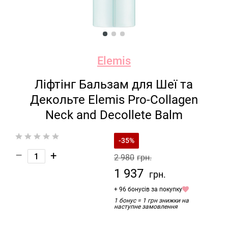
Elemis
Ліфтінг Бальзам для Шеї та
Декольте Elemis Pro-Collagen
Neck and Decollete Balm
-35%
–
+
2 980
грн.
1 937
грн.
+ 96 бонусів за покупку
1 бонус = 1 грн знижки на
наступне замовлення