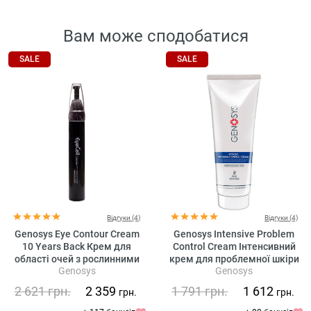
Вам може сподобатися
SALE
SALE
Відгуки (4)
Відгуки (4)
Genosys Eye Contour Cream
Genosys Intensive Problem
10 Years Back Крем для
Control Cream Інтенсивний
області очей з рослинними
крем для проблемної шкіри
Genosys
Genosys
стовбуровими клітинами
2 621
грн.
2 359
1 791
грн.
1 612
грн.
грн.