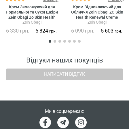
Отзывы (4)
Отзывы (3)
Крем Зволожуючий для
Крем Відновлюючий для
Нормальної та Сухої Шкіри
Обличчя Zein Obagi ZO Skin
Zein Obagi Zo Skin Health
Health Renewal Creme
Zein Obagi
Zein Obagi
Recovery Creme
6 330
грн.
5 824
6 090
грн.
5 603
грн.
грн.
Відгуки наших покупців
НАПИСАТИ ВІДГУК
Ми в соцмережах: