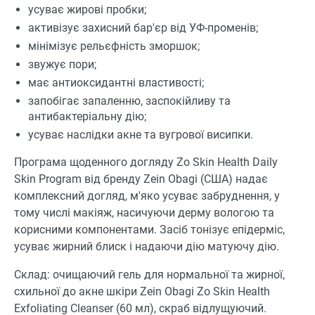
усуває жирові пробки;
активізує захисний бар'єр від УФ-променів;
мінімізує рельєфність зморшок;
звужує пори;
має антиоксидантні властивості;
запобігає запаленню, заспокійливу та
антибактеріальну дію;
усуває наслідки акне та вугрової висипки.
Програма щоденного догляду Zo Skin Health Daily
Skin Program від бренду Zein Obagi (США) надає
комплексний догляд, м'яко усуває забруднення, у
тому числі макіяж, насичуючи дерму вологою та
корисними компонентами. Засіб тонізує епідерміс,
усуває жирний блиск і надаючи дію матуючу дію.
Склад: очищаючий гель для нормальної та жирної,
схильної до акне шкіри Zein Obagi Zo Skin Health
Exfoliating Cleanser (60 мл), скраб відлущуючий.