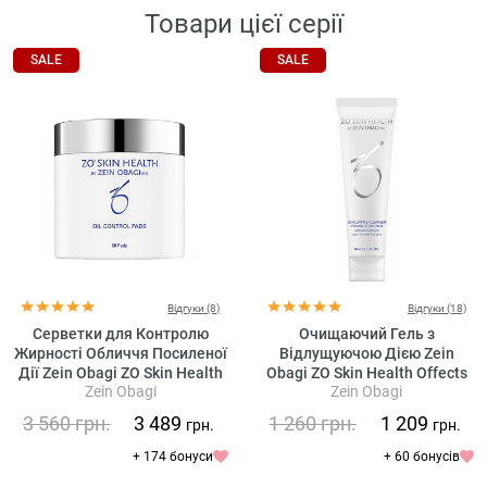
Товари цієї серії
SALE
SALE
Відгуки (8)
Відгуки (18)
Серветки для Контролю
Очищаючий Гель з
Жирності Обличчя Посиленої
Відлущуючою Дією Zein
Дії Zein Obagi ZO Skin Health
Obagi ZO Skin Health Offects
Zein Obagi
Zein Obagi
Oil Control Pads
Exfoliating Cleanser
3 560
грн.
3 489
1 260
грн.
1 209
грн.
грн.
+ 174 бонуси
+ 60 бонусів