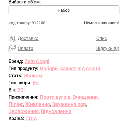
Вибрати об'єм:
набор
код товару:
912100
Немає в наявності
Доставка
Опис
Оплата
Відгуки (0)
Zein Obagi
Бренд:
Набори
Захист від сонця
Тип продукту:
,
Жінкам
Стать:
Всі
Тип шкіри:
30+
Вік:
Проти вугрів
Очищення
Призначення:
,
,
Пілінг
Живлення
Звуження пор
,
,
,
Зволоження
Відновлення
,
США
Країна: