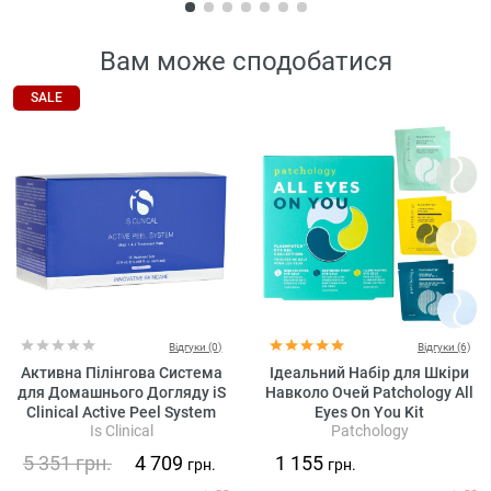
Вам може сподобатися
SALE
Відгуки (0)
Відгуки (6)
Активна Пілінгова Система
Ідеальний Набір для Шкіри
для Домашнього Догляду iS
Навколо Очей Patchology All
Clinical Active Peel System
Eyes On You Kit
Is Clinical
Patchology
5 351
грн.
4 709
1 155
грн.
грн.