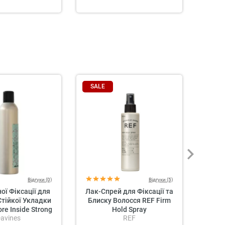
SALE
Відгуки (0)
Відгуки (5)
ої Фіксації для
Лак-Спрей для Фіксації та
Лак д
Стійкої Укладки
Блиску Волосся REF Firm
Фікса
re Inside Strong
Hold Spray
avines
REF
 Hairspray