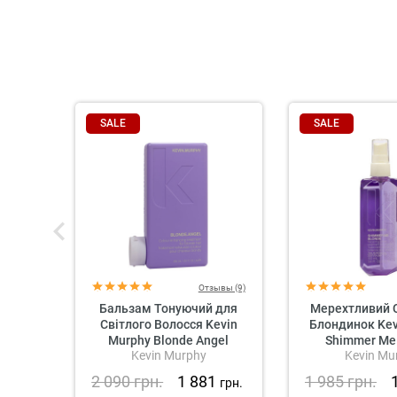
SALE
SALE
Отзывы (9)
Бальзам Тонуючий для
Мерехтливий 
Світлого Волосся Kevin
Блондинок Kev
Murphy Blonde Angel
Shimmer Me
Kevin Murphy
Kevin Mu
2 090
грн.
1 881
1 985
грн.
грн.