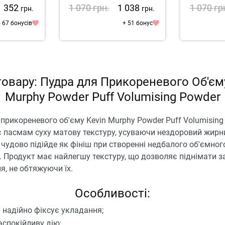
1 352
1 070
грн.
1 038
1 070
гр
грн.
грн.
 67 бонусів
+ 51 бонус
овару: Пудра для Прикореневого Об'єм
Murphy Powder Puff Volumising Powder
прикореневого об'єму Kevin Murphy Powder Puff Volumising
 пасмам суху матову текстуру, усуваючи нездоровий жирн
б чудово підійде як фініш при створенні недбалого об'ємног
 Продукт має найлегшу текстуру, що дозволяє піднімати з
ня, не обтяжуючи їх.
Особливості:
а надійно фіксує укладання;
аспокійливу дію;