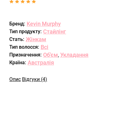
Kevin Murphy
Бренд:
Стайлінг
Тип продукту:
Жінкам
Стать:
Всі
Тип волосся:
Об'єм
Укладання
Призначення:
,
Австралія
Країна:
Опис
Відгуки (4)