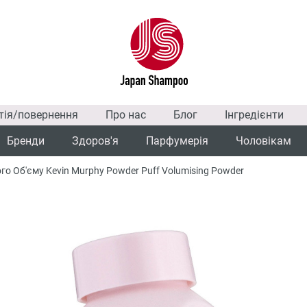
тія/повернення
Про нас
Блог
Інгредієнти
Бренди
Здоров'я
Парфумерія
Чоловікам
о Об'єму Kevin Murphy Powder Puff Volumising Powder