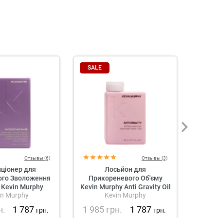
SALE
SAL
Отзывы (6)
Отзывы (3)
ціонер для
Лосьйон для
Лос
ого Зволоження
Прикореневого Об'єму
Ущіль
 Kevin Murphy
Kevin Murphy Anti Gravity Oil
M
in Murphy
Kevin Murphy
te-Me Rinse
Free Volumiser
T
ditioner
н.
1 787
1 985
грн.
1 787
2 0
грн.
грн.