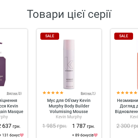
Товари цієї серії
SALE
SALE
Відгуки (3)
Відгуки (1)
міцнення
Мус для Об'єму Kevin
Незмивни
сся Kevin
Murphy Body Builder
Догляд д
gain Masque
Volumising Mousse
Відновленн
rphy
Kevin Murphy
Kev
Murphy Eve
L
2 637
1 985
грн.
1 787
2 300
гр
грн.
грн.
+ 131 бонус
+ 89 бонусів