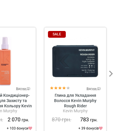
SALE
SAL
Відгуки (2)
Відгуки (2)
й Кондиціонер-
Глина для Укладання
Кр
ля Захисту та
Волосся Kevin Murphy
Сере
я Кольору Kevin
Rough Rider
in Murphy
Kevin Murphy
rlasting Colour
eave-in
н.
2 070
870
грн.
783
87
грн.
грн.
+ 103 бонуси
+ 39 бонусів