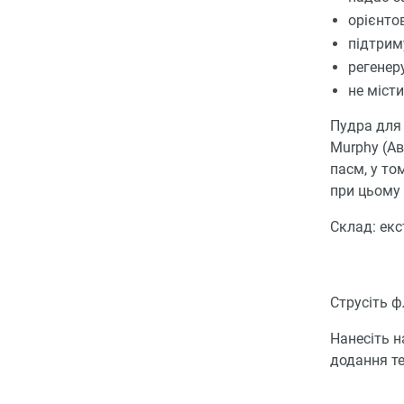
орієнто
підтриму
регенер
не місти
Пудра для 
Murphy (Ав
пасм, у то
при цьому
Склад: екс
Струсіть 
Нанесіть н
додання те