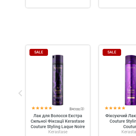
SALE
SALE
Відгуки (3)
Лак для Волосся Екстра
Фіксуючий Лак
Сильної Фіксації Kerastase
Couture Styli
Couture Styling Laque Noire
Coutu
Kerastase
Kerast
Extra Strong Hold