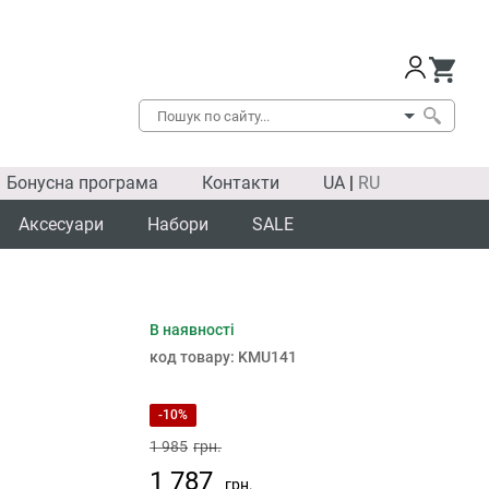
Бонусна програма
Контакти
UA
|
RU
Аксесуари
Набори
SALE
В наявності
код товару:
KMU141
-10%
1 985
грн.
1 787
грн.