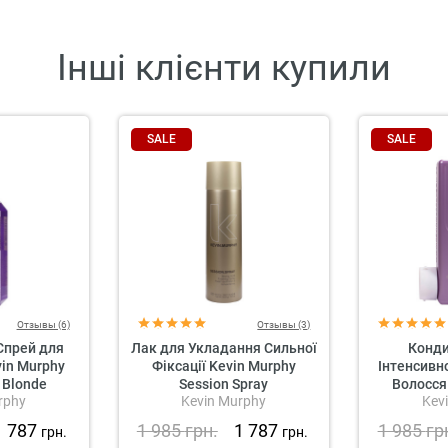
Інші клієнти купили
SALE
SALE
Отзывы (6)
Отзывы (3)
Спрей для
Лак для Укладання Сильної
Конди
in Murphy
Фіксації Kevin Murphy
Інтенсивн
 Blonde
Session Spray
Волосся
rphy
Kevin Murphy
Kev
Hydra
Con
1 787
1 985
грн.
1 787
1 985
гр
грн.
грн.