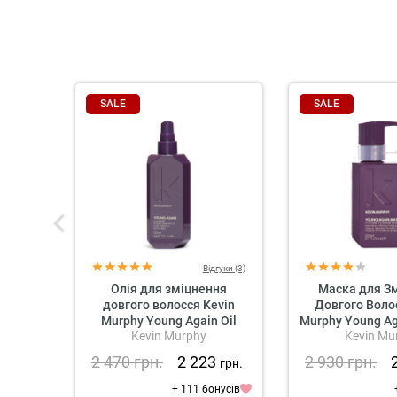
SALE
SALE
Відгуки (3)
Олія для зміцнення
Маска для З
довгого волосся Kevin
Довгого Воло
Murphy Young Again Oil
Murphy Young A
Kevin Murphy
Kevin Mu
Treatment
2 470
грн.
2 223
2 930
грн.
грн.
+ 111 бонусів