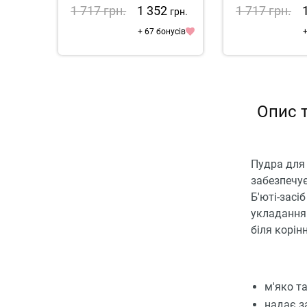
1 717
грн.
1 352
1 717
грн.
грн.
+ 67 бонусів
+
Опис т
Пудра для 
забезпечує
Б'юті-засі
укладання.
біля корін
м'яко т
надає з