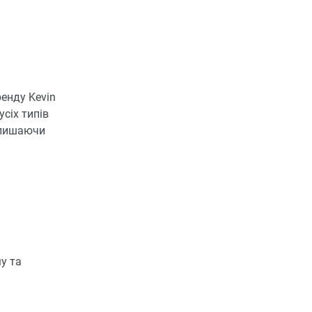
ренду Kevin
сіх типів
залишаючи
у та