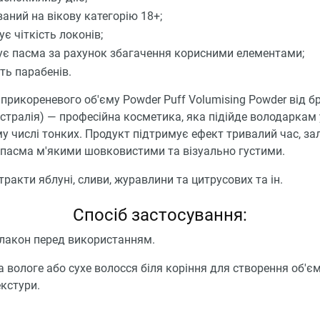
ваний на вікову категорію 18+;
є чіткість локонів;
ує пасма за рахунок збагачення корисними елементами;
ть парабенів.
прикореневого об'єму Powder Puff Volumising Powder від б
стралія) — професійна косметика, яка підійде володаркам у
му числі тонких. Продукт підтримує ефект тривалий час, 
 пасма м'якими шовковистими та візуально густими.
тракти яблуні, сливи, журавлини та цитрусових та ін.
Спосіб застосування:
флакон перед використанням.
а вологе або сухе волосся біля коріння для створення об'єм
кстури.