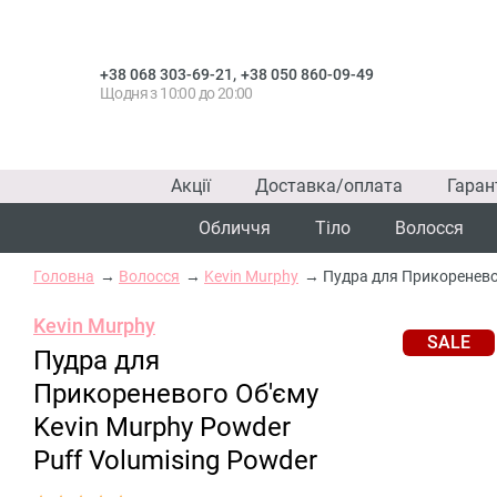
,
+38 068 303-69-21
+38 050 860-09-49
Щодня з 10:00 до 20:00
Акції
Доставка/оплата
Гаран
Обличчя
Тіло
Волосся
Головна
Волосся
Kevin Murphy
Пудра для Прикореневог
Kevin Murphy
SALE
Пудра для
Прикореневого Об'єму
Kevin Murphy Powder
Puff Volumising Powder