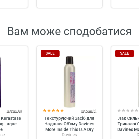
Вам може сподобатися
SALE
SALE
Відгуки (3)
Відгуки (2)
 Kerastase
Текстуруючий Засіб для
Лак Сильн
ng Laque
Надання Об'єму Davines
Тривалої 
re
More Inside This Is A Dry
Davines Mo
ase
Davines
D
Texturizer
Hold