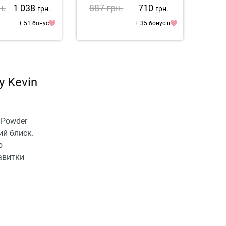
н.
1 038
887
грн.
710
98
грн.
грн.
+ 51 бонус
+ 35 бонусів
у Kevin
 Powder
ий блиск.
о
авитки