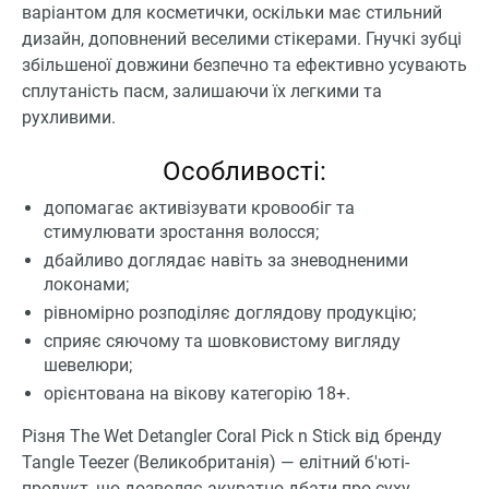
варіантом для косметички, оскільки має стильний
дизайн, доповнений веселими стікерами. Гнучкі зубці
збільшеної довжини безпечно та ефективно усувають
сплутаність пасм, залишаючи їх легкими та
рухливими.
Особливості:
допомагає активізувати кровообіг та
стимулювати зростання волосся;
дбайливо доглядає навіть за зневодненими
локонами;
рівномірно розподіляє доглядову продукцію;
сприяє сяючому та шовковистому вигляду
шевелюри;
орієнтована на вікову категорію 18+.
Різня The Wet Detangler Coral Pick n Stick від бренду
Tangle Teezer (Великобританія) ― елітний б'юті-
продукт, що дозволяє акуратно дбати про суху