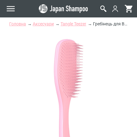
Головна
Аксесуари
Tangle Teezer
Гребінець для Волосся Рожево-Кораловий Tangle Teezer The Wet Detangler Coral Pick n Stick