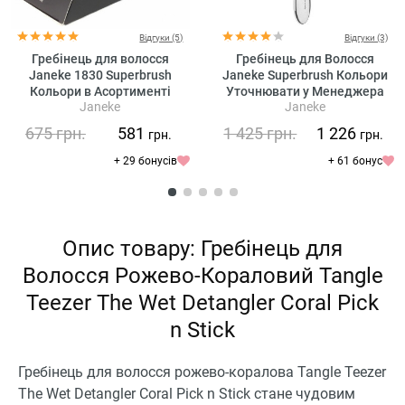
Відгуки (5)
Відгуки (3)
Гребінець для волосся
Гребінець для Волосся
Janeke 1830 Superbrush
Janeke Superbrush Кольори
Кольори в Асортименті
Уточнювати у Менеджера
Janeke
Janeke
Уточнювати у Менеджера
Silver
675
грн.
581
1 425
грн.
1 226
грн.
грн.
+ 29 бонусів
+ 61 бонус
Опис товару: Гребінець для
Волосся Рожево-Кораловий Tangle
Teezer The Wet Detangler Coral Pick
n Stick
Гребінець для волосся рожево-коралова Tangle Teezer
The Wet Detangler Coral Pick n Stick стане чудовим