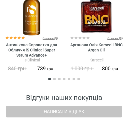
Отзывы (9)
Отзывы (0)
Антивікова Сироватка для
Арганова Олія Karseell BNC
Обличчя iS Clinical Super
Argan Oil
Serum Advance+
Is Clinical
Karseell
840
грн.
739
1 000
грн.
800
грн.
грн.
Відгуки наших покупців
НАПИСАТИ ВІДГУК