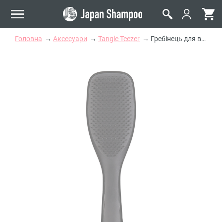
Головна
Аксесуари
Tangle Teezer
Гребінець для волосся Tangle Teezer The Wet Detangler Black Gloss