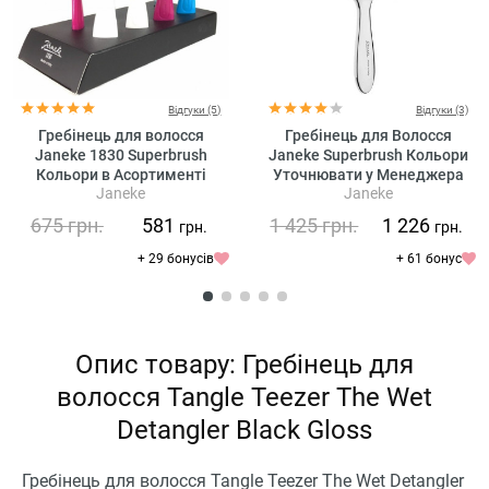
Відгуки (5)
Відгуки (3)
Гребінець для волосся
Гребінець для Волосся
Janeke 1830 Superbrush
Janeke Superbrush Кольори
Кольори в Асортименті
Уточнювати у Менеджера
Janeke
Janeke
Уточнювати у Менеджера
Silver
675
грн.
581
1 425
грн.
1 226
грн.
грн.
+ 29 бонусів
+ 61 бонус
Опис товару: Гребінець для
волосся Tangle Teezer The Wet
Detangler Black Gloss
Гребінець для волосся Tangle Teezer The Wet Detangler