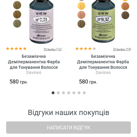
Отзывы (12)
Отзывы (19)
Безаміачна
Безаміачна
Деміперманентна Фарба
Деміперманентна Фарба
для Тонування Волосся
для Тонування Волосся
Davines
Davines
Davines View High Shine
Davines View High Shine
Demi-Permanent Colour Beige,
Demi-Permanent Colour
580
580
грн.
грн.
60 мл (бежеві відтінки)
Golden, 60 мл (золотисті
відтінки)
Відгуки наших покупців
НАПИСАТИ ВІДГУК