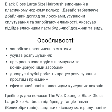
Black Gloss Large Size Hairbrush виконаний в
класичному чорному кольорі. Девайс забезпечує
дбайливий догляд за локонами, усуваючи
сплутування та запобігаючи ламкості. Аксесуар
підійде власницям пасм будь-якої довжини та виду.
Особливості:
запобігає накопиченню статики;
усуває розпушування;
прекрасно взаємодіє з шампунем та
кондиціонуючими засобами;
двоярусні зубці роблять процес розчісування
простим і приємним;
ефективний навіть власницям кучерявих локонів.
Гребінець для волосся The Wet Detangler Black Gloss
Large Size Hairbrush від бренду Tangle Teezer
(Великобританія), завдяки якісному матеріалу, навіть