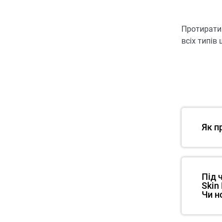
Протирати 
всіх типів 
Як п
Під 
Skin
Чи н