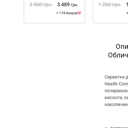
3 560
грн.
3 489
1 260
грн.
грн.
+ 174 бонуси
+
Опи
Обличч
Серветки д
Health Com
почервонін
кислоти, 
накопичен