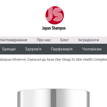
тія/повернення
Про нас
Блог
Інгредієнти
Бренди
Здоров'я
Парфумерія
Чоловікам
кірою Обличчя, Схильної до Акне Zein Obagi Zo Skin Health Complex