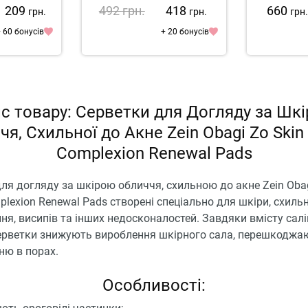
Vanish
1 209
492
грн.
418
660
грн.
грн.
грн
 60 бонусів
+ 20 бонусів
с товару: Серветки для Догляду за Шк
я, Схильної до Акне Zein Obagi Zo Skin
Complexion Renewal Pads
ля догляду за шкірою обличчя, схильною до акне Zein Obag
plexion Renewal Pads створені спеціально для шкіри, схильн
ня, висипів та інших недосконалостей. Завдяки вмісту сал
серветки знижують вироблення шкірного сала, перешкоджа
ню в порах.
Особливості: