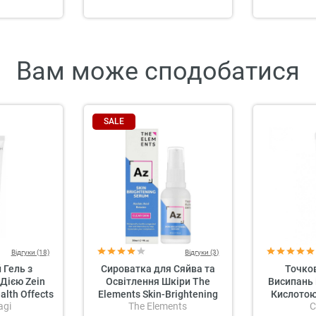
Вам може сподобатися
SALE
Відгуки (18)
Відгуки (3)
Гель з
Сироватка для Сяйва та
Точков
Дією Zein
Освітлення Шкіри The
Висипань 
alth Offects
Elements Skin-Brightening
Кислотою
agi
The Elements
C
Cleanser
Serum
SKIN Cle