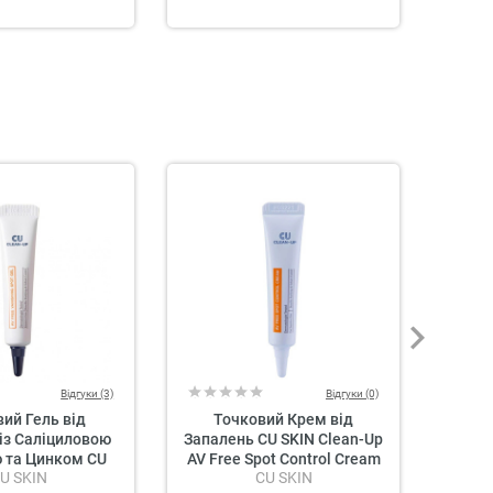
SAL
Відгуки (3)
Відгуки (0)
ий Гель від
Точковий Крем від
Гідро
із Саліциловою
Запалень CU SKIN Clean-Up
Носа 
 та Цинком CU
AV Free Spot Control Cream
U SKIN
CU SKIN
an-Up AV Free