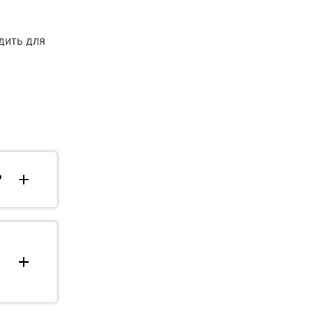
одить для
?
.