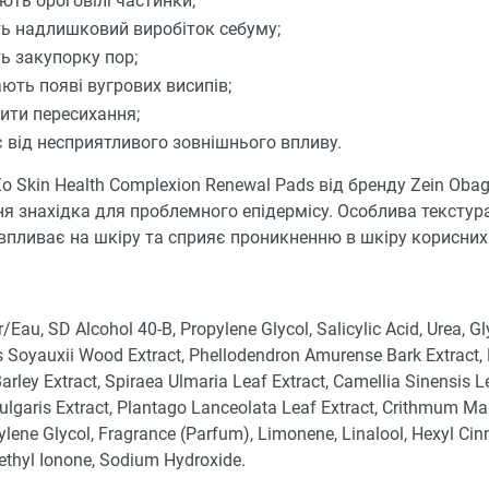
ють ороговілі частинки;
ь надлишковий виробіток себуму;
ь закупорку пор;
ають появі вугрових висипів;
ити пересихання;
 від несприятливого зовнішнього впливу.
o Skin Health Complexion Renewal Pads від бренду Zein Obag
я знахідка для проблемного епідермісу. Особлива текстур
впливає на шкіру та сприяє проникненню в шкіру корисних
Eau, SD Alcohol 40-B, Propylene Glycol, Salicylic Acid, Urea, Gly
s Soyauxii Wood Extract, Phellodendron Amurense Bark Extract
arley Extract, Spiraea Ulmaria Leaf Extract, Camellia Sinensis Le
ulgaris Extract, Plantago Lanceolata Leaf Extract, Crithmum M
tylene Glycol, Fragrance (Parfum), Limonene, Linalool, Hexyl Ci
ethyl Ionone, Sodium Hydroxide.