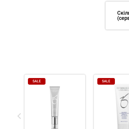
Скіл
(сер
SALE
SALE