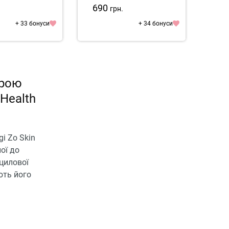
ing Spot Gel
690
1 8
.
грн.
+ 33 бонуси
+ 34 бонуси
ірою
 Health
i Zo Skin
ої до
іцилової
ють його