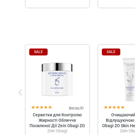
SALE
SALE
Відгуки (8)
Серветки для Контролю
Очищаючий 
Жирності Обличчя
Відлущуючою 
Посиленої Дії Zein Obagi ZO
Obagi ZO Skin He
Zein Obagi
Zein Ob
Skin Health Oil Control Pads
Exfoliating 