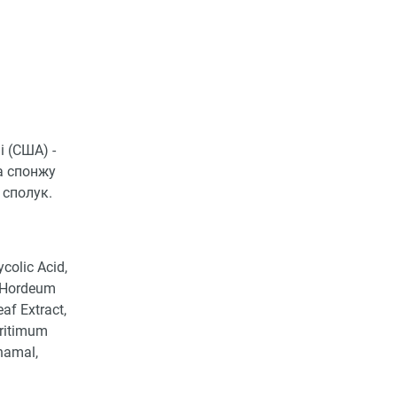
i (США) -
а спонжу
 сполук.
colic Acid,
, Hordeum
af Extract,
aritimum
nnamal,