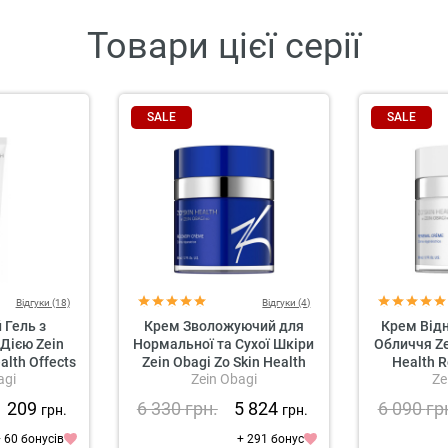
Товари цієї серії
SALE
SALE
Відгуки (18)
Відгуки (4)
Гель з
Крем Зволожуючий для
Крем Від
Дією Zein
Нормальної та Сухої Шкіри
Обличчя Ze
alth Offects
Zein Obagi Zo Skin Health
Health 
agi
Zein Obagi
Ze
Cleanser
Recovery Creme
1 209
6 330
грн.
5 824
6 090
гр
грн.
грн.
 60 бонусів
+ 291 бонус