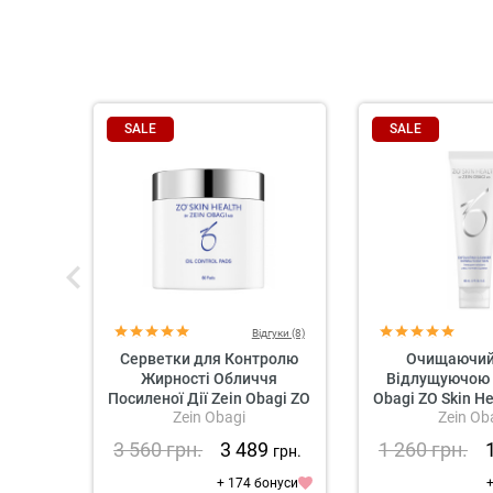
SALE
SALE
Відгуки (8)
Серветки для Контролю
Очищаючий 
Жирності Обличчя
Відлущуючою 
Посиленої Дії Zein Obagi ZO
Obagi ZO Skin He
Zein Obagi
Zein Ob
Skin Health Oil Control Pads
Exfoliating 
3 560
грн.
3 489
1 260
грн.
грн.
+ 174 бонуси
+