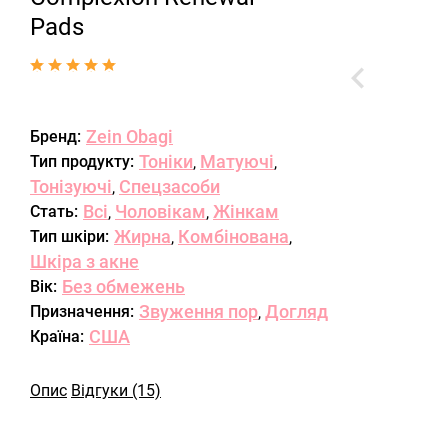
Pads
Zein Obagi
Бренд:
Тоніки
Матуючі
Тип продукту:
,
,
Тонізуючі
Спецзасоби
,
Всі
Чоловікам
Жінкам
Стать:
,
,
Жирна
Комбінована
Тип шкіри:
,
,
Шкіра з акне
Без обмежень
Вік:
Звуження пор
Догляд
Призначення:
,
США
Країна:
Опис
Відгуки (15)