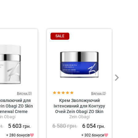
SALE
Відгуки (3)
Відгуки (2)
новлюючий для
Крем Зволожуючий
Скра
in Obagi ZO Skin
Інтенсивний для Контуру
Облич
Renewal Creme
Очей Zein Obagi ZO Skin
in Obagi
Zein Obagi
Health Intense Eye Creme 15
ml
н.
5 603
6 580
грн.
6 054
1 3
грн.
грн.
+ 280 бонусів
+ 302 бонуси