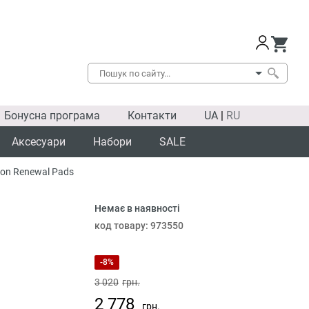
Бонусна програма
Контакти
UA
|
RU
Аксесуари
Набори
SALE
ion Renewal Pads
Немає в наявності
SALE
код товару:
973550
-8%
3 020
грн.
2 778
грн.