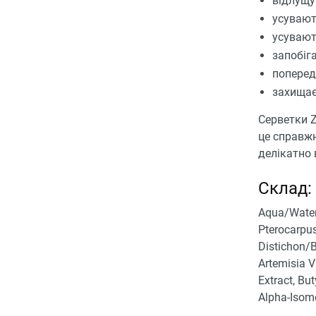
відлущу
усувают
усувают
запобіг
поперед
захищає
Серветки Z
це справжн
делікатно 
Склад:
Aqua/Water/
Pterocarpu
Distichon/B
Artemisia V
Extract, Bu
Alpha-Isom