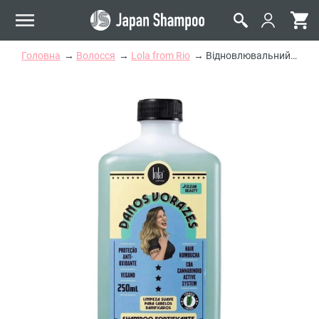
Головна
Волосся
Lola from Rio
Відновлювальний Шампунь Lola Cosmetics Danos Vorazes Shampoo Fortificante