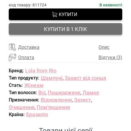
код товару:
811724
В наявності
КУПИТИ
КУПИТИ В 1 КЛІК
Доставка
Опис
Оплата
Відгуки (3)
Lola from Rio
Бренд:
Шампуні
Захист від сонця
Тип продукту:
,
Жінкам
Стать:
Всі
Пошкоджене
Ламке
Тип волосся:
,
,
Відновлення
Захист
Призначення:
,
,
Очищення
Пом'якшення
,
Бразилія
Країна:
Товари цієї серії