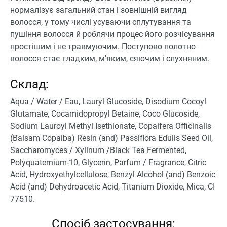
нормалізує загальний стан і зовнішній вигляд
волосся, у тому числі усуваючи сплутування та
пушіння волосся й роблячи процес його розчісування
простішим і не травмуючим. Поступово полотно
волосся стає гладким, м'яким, сяючим і слухняним.
Склад:
Aqua / Water / Eau, Lauryl Glucoside, Disodium Cocoyl
Glutamate, Cocamidopropyl Betaine, Coco Glucoside,
Sodium Lauroyl Methyl Isethionate, Copaifera Officinalis
(Balsam Copaiba) Resin (and) Passiflora Edulis Seed Oil,
Saccharomyces / Xylinum /Black Tea Fermented,
Polyquaternium-10, Glycerin, Parfum / Fragrance, Citric
Acid, Hydroxyethylcellulose, Benzyl Alcohol (and) Benzoic
Acid (and) Dehydroacetic Acid, Titanium Dioxide, Mica, CI
77510.
Спосіб застосування: