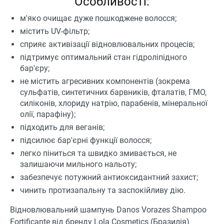
Особливості:
м'яко очищає дуже пошкоджене волосся;
містить UV-фільтр;
сприяє активізації відновлювальних процесів;
підтримує оптимальний стан гідроліпідного
бар'єру;
не містить агресивних компонентів (зокрема
сульфатів, синтетичних барвників, фталатів, ГМО,
силіконів, хлориду натрію, парабенів, мінеральної
олії, парафіну);
підходить для веганів;
підсилює бар'єрні функції волосся;
легко піниться та швидко змивається, не
залишаючи мильного нальоту;
забезпечує потужний антиоксидантний захист;
чинить протизапальну та заспокійливу дію.
Відновлювальний шампунь Danos Vorazes Shampoo
Fortificante від бренду Lola Cosmetics (Бразилія)