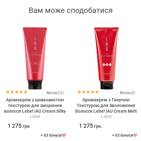
Вам може сподобатися
Відгуки (11)
Відгуки (2)
Аромакрем з шовковистою
Аромакрем з Танучою
текстурою для зміцнення
Текстурою для Зволоження
волосся Lebel IAU Cream Silky
Волосся Lebel IAU Cream Melt
Lebel
Lebel
Repair
Repair
1 275
1 275
грн.
грн.
+ 63 бонуси
+ 63 бонуси