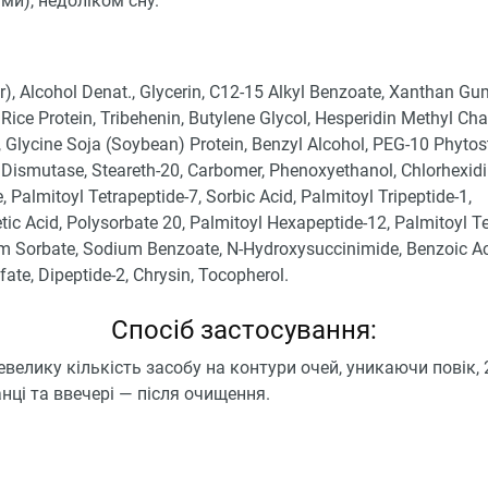
ами), недоліком сну.
), Alcohol Denat., Glycerin, C12-15 Alkyl Benzoate, Xanthan Gu
Rice Protein, Tribehenin, Butylene Glycol, Hesperidin Methyl Cha
 Glycine Soja (Soybean) Protein, Benzyl Alcohol, PEG-10 Phytost
Dismutase, Steareth-20, Carbomer, Phenoxyethanol, Chlorhexid
, Palmitoyl Tetrapeptide-7, Sorbic Acid, Palmitoyl Tripeptide-1,
ic Acid, Polysorbate 20, Palmitoyl Hexapeptide-12, Palmitoyl Te
um Sorbate, Sodium Benzoate, N-Hydroxysuccinimide, Benzoic A
fate, Dipeptide-2, Chrysin, Tocopherol.
Спосіб застосування:
евелику кількість засобу на контури очей, уникаючи повік, 
нці та ввечері — після очищення.