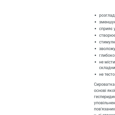
розглад
зменшує
сприяє у
створює
стимулю
зволожує
глибоко
не міст
складни
не тест
Сироватка 
основі яко
гесперидин
уповільнен
пов'язаних