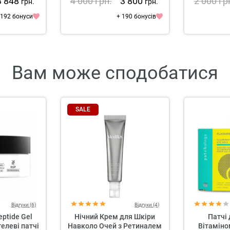
3 848
4 000
грн.
3 800
2 000
гр
грн.
грн.
 192 бонуси
+ 190 бонусів
Вам може сподобатися
SALE
Відгуки (6)
Відгуки (4)
eptide Gel
Нічний Крем для Шкіри
Патчі 
гелеві патчі
Навколо Очей з Ретиналем
Вітаміно