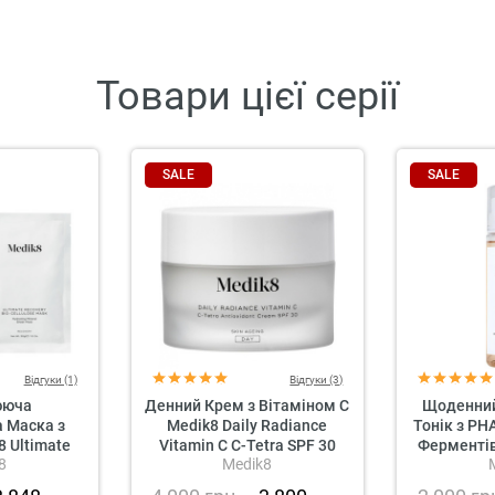
Товари цієї серії
SALE
SALE
Відгуки (1)
Відгуки (3)
ююча
Денний Крем з Вітаміном С
Щоденни
 Маска з
Medik8 Daily Radiance
Тонік з PH
 Ultimate
Vitamin C C-Tetra SPF 30
Ферментів
8
Medik8
llulose Mask