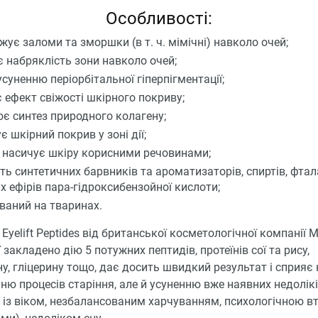
Особливості:
жує заломи та зморшки (в т. ч. мімічні) навколо очей;
 набряклість зони навколо очей;
суненню періорбітальної гіперпігментації;
 ефект свіжості шкірного покриву;
є синтез природного колагену;
 шкірний покрив у зоні дії;
 насичує шкіру корисними речовинами;
ить синтетичних барвників та ароматизаторів, спиртів, фтал
х ефірів пара-гідроксибензойної кислоти;
ований на тваринах.
Eyelift Peptides від британської косметологічної компанії M
ї закладено дію 5 потужних пептидів, протеїнів сої та рису,
у, гліцерину тощо, дає досить швидкий результат і сприяє 
ню процесів старіння, але й усуненню вже наявних недолікі
 із віком, незбалансованим харчуванням, психологічною вт