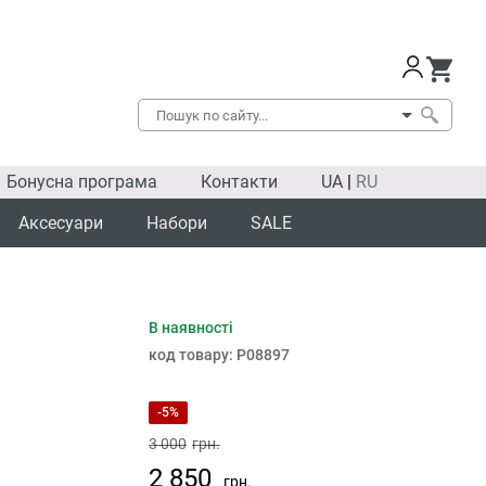
Бонусна програма
Контакти
UA
|
RU
Аксесуари
Набори
SALE
В наявності
SALE
код товару:
P08897
-5%
3 000
грн.
2 850
грн.