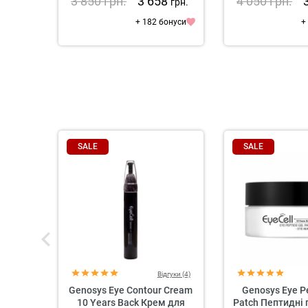
3 850
грн.
3 658
4 050
грн.
грн.
+ 182 бонуси
+
SALE
SALE
Відгуки (4)
Genosys Eye Contour Cream
Genosys Eye P
10 Years Back Крем для
Patch Пептидні 