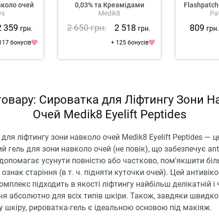
вколо очей
0,03% та Креамідами
Flashpatch
ys
Medik8
Pa
Medik8 Crystal Retinal
Ceramide Eye 3
2 359
2 650
грн.
2 518
809
грн.
грн.
грн
117 бонусів
+ 125 бонусів
товару: Сироватка для Ліфтингу Зони Н
Очей Medik8 Eyelift Peptides
для ліфтингу зони навколо очей Medik8 Eyelift Peptides — ц
 гель для зони навколо очей (не повік), що забезпечує ant
 допомагає усунути повністю або частково, пом'якшити біл
ознак старіння (в т. ч. підняти куточки очей). Цей антивік
омплекс підходить в якості ліфтингу найбільш делікатній і 
чя абсолютно для всіх типів шкіри. Також, завдяки швидк
 шкіру, рироватка-гель є ідеальною основою під макіяж.