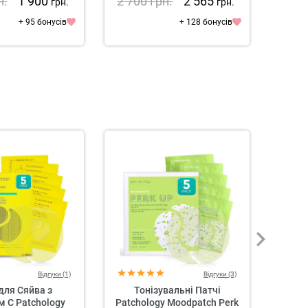
н.
1 900
2 700
грн.
2 565
3 9
грн.
грн.
+ 95 бонусів
+ 128 бонусів
Відгуки (1)
Відгуки (3)
для Сяйва з
Тонізувальні Патчі
Крем
м C Patchology
Patchology Moodpatch Perk
О