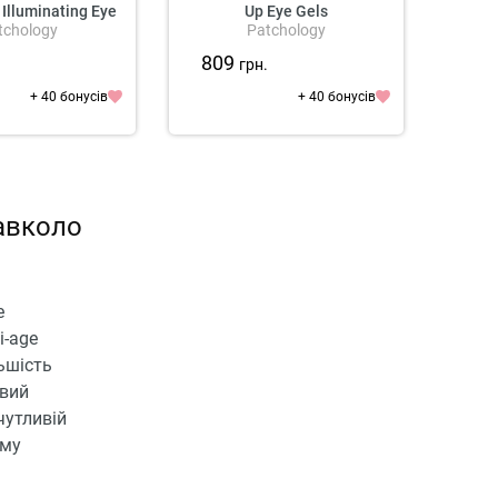
 Illuminating Eye
Up Eye Gels
Про
tchology
Patchology
Gels
Roy
C
809
1 3
.
грн.
+ 40 бонусів
+ 40 бонусів
авколо
е
i-age
ьшість
овий
чутливій
ому