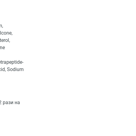
m,
lcone,
erol,
ine
trapeptide-
cid, Sodium
2 рази на