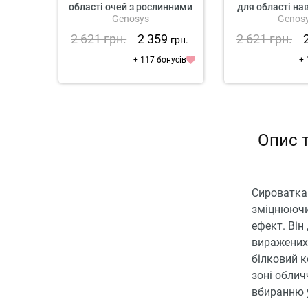
області очей з рослинними
для області на
Genosys
Genos
стовбуровими клітинами
2 621
грн.
2 359
2 621
грн.
грн.
+ 117 бонусів
+ 
Опис 
Сироватка 
зміцнюючий
ефект. Він
виражених 
білковий к
зоні облич
вбиранню у