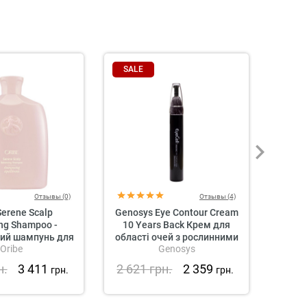
SALE
SAL
Отзывы (0)
Отзывы (4)
Serene Scalp
Genosys Eye Contour Cream
Geno
ng Shampoo -
10 Years Back Крем для
Patch 
ий шампунь для
області очей з рослинними
для 
Oribe
Genosys
лови «Справжня
стовбуровими клітинами
рмонія»
н.
3 411
2 621
грн.
2 359
2 6
грн.
грн.