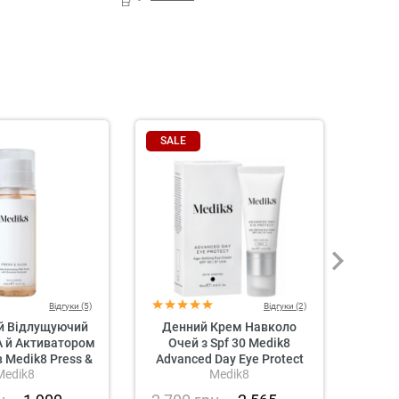
SALE
SAL
Відгуки (5)
Відгуки (2)
й Відлущуючий
Денний Крем Навколо
Антив
A й Активатором
Очей з Spf 30 Medik8
Со
 Medik8 Press &
Advanced Day Eye Protect
Me
Medik8
Medik8
Glow
Ult