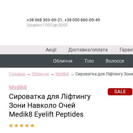
,
+38 068 303-69-21
+38 050 860-09-49
Щодня з 10:00 до 20:00
Акції
Доставка/оплата
Гаран
Обличчя
Тіло
Волосся
Головна
Обличчя
Medik8
Сироватка для Ліфтингу Зони 
Medik8
SALE
Сироватка для Ліфтингу
Зони Навколо Очей
Medik8 Eyelift Peptides