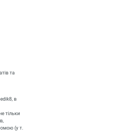
атів та
edik8, в
не тільки
в,
омою (у т.