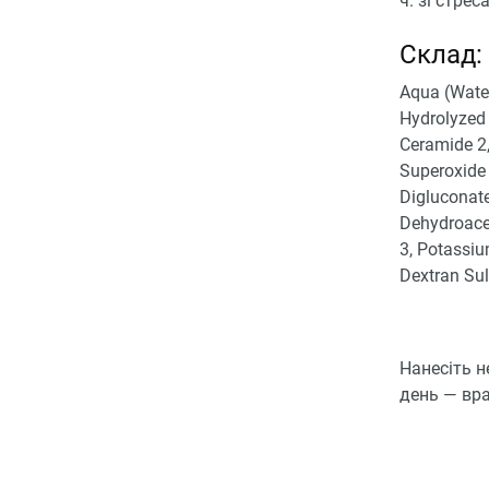
ч. зі стрес
Склад:
Aqua (Water
Hydrolyzed 
Ceramide 2,
Superoxide 
Digluconate
Dehydroacet
3, Potassi
Dextran Sul
Нанесіть н
день — вра