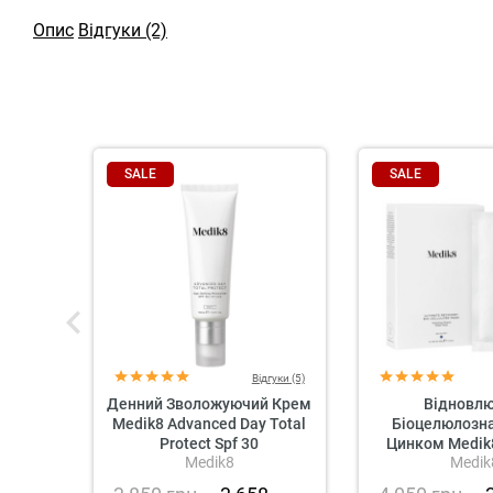
Опис
Відгуки (2)
SALE
SALE
Відгуки (5)
Денний Зволожуючий Крем
Відновл
Medik8 Advanced Day Total
Біоцелюлозна
Protect Spf 30
Цинком Medik8
Medik8
Medik
Recovery Bio Ce