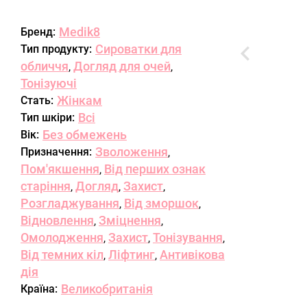
Medik8
Бренд:
Сироватки для
Тип продукту:
обличчя
Догляд для очей
,
,
Тонізуючі
Жінкам
Стать:
Всі
Тип шкіри:
Без обмежень
Вік:
Зволоження
Призначення:
,
Пом'якшення
Від перших ознак
,
старіння
Догляд
Захист
,
,
,
Розгладжування
Від зморшок
,
,
Відновлення
Зміцнення
,
,
Омолодження
Захист
Тонізування
,
,
,
Від темних кіл
Ліфтинг
Антивікова
,
,
дія
Великобританія
Країна: