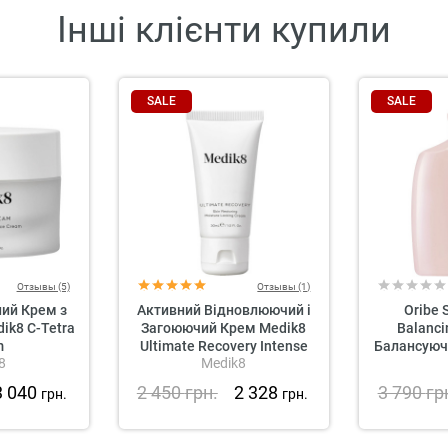
Інші клієнти купили
SALE
SALE
Отзывы (5)
Отзывы (1)
ий Крем з
Активний Відновлюючий і
Oribe 
ik8 C-Tetra
Загоюючий Крем Medik8
Balanci
m
Ultimate Recovery Intense
Балансуюч
8
Medik8
шкіри го
га
3 040
2 450
грн.
2 328
3 790
гр
грн.
грн.