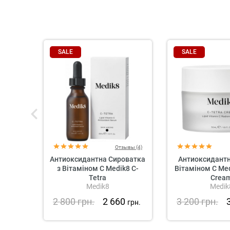
SALE
SALE
Отзывы (4)
Антиоксидантна Сироватка
Антиоксидантн
з Вітаміном С Medik8 C-
Вітаміном C Med
Tetra
Crea
Medik8
Medik
2 800
грн.
2 660
3 200
грн.
грн.