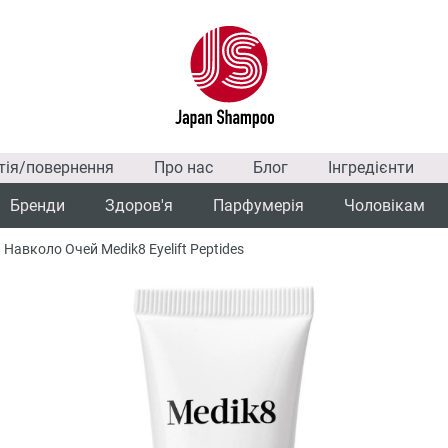
тія/повернення
Про нас
Блог
Інгредієнти
Бренди
Здоров'я
Парфумерія
Чоловікам
Навколо Очей Medik8 Eyelift Peptides