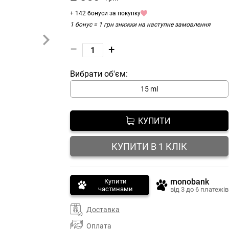
+ 142 бонуси за покупку
1 бонус = 1 грн знижки на наступне замовлення
–
+
Вибрати об'єм:
15 ml
КУПИТИ
КУПИТИ В 1 КЛІК
monobank
Купити
частинами
від 3 до 6 платежів
Доставка
Оплата