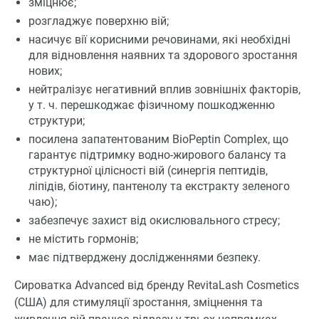
зміцнює;
розгладжує поверхню вій;
насичує вії корисними речовинами, які необхідні
для відновлення наявних та здорового зростання
нових;
нейтралізує негативний вплив зовнішніх факторів,
у т. ч. перешкоджає фізичному пошкодженню
структури;
посилена запатентованим BioPeptin Complex, що
гарантує підтримку водно-жирового балансу та
структурної цілісності вій (синергія пептидів,
ліпідів, біотину, пантенолу та екстракту зеленого
чаю);
забезпечує захист від окислювального стресу;
не містить гормонів;
має підтверджену дослідженнями безпеку.
Сироватка Advanced від бренду RevitaLash Cosmetics
(США) для стимуляції зростання, зміцнення та