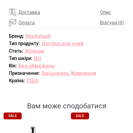
Доставка
Опис
Оплата
Відгуки (0)
Revitalash
Бренд:
Догляд для очей
Тип продукту:
Жінкам
Стать:
Всі
Тип шкіри:
Без обмежень
Вік:
Зміцнення
Живлення
Призначення:
,
США
Країна:
Вам може сподобатися
SALE
SALE