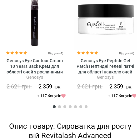
Відгуки (4)
Відгуки (6)
Genosys Eye Contour Cream
Genosys Eye Peptide Gel
10 Years Back Крем для
Patch Пептидні гелеві патчі
області очей з рослинними
для області навколо очей
Genosys
Genosys
стовбуровими клітинами
2 621
грн.
2 359
2 621
грн.
2 359
грн.
грн.
+ 117 бонусів
+ 117 бонусів
Опис товару: Сироватка для росту
вій Revitalash Advanced